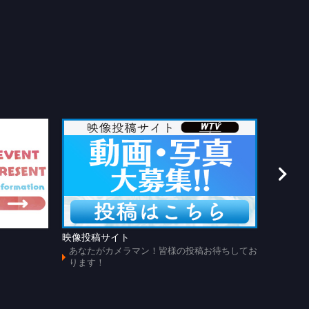
映像投稿サイト
あのじ
あなたがカメラマン！皆様の投稿お待ちしてお
懐かし
ります！