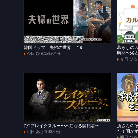
韓国ドラマ 夫婦の世界 ＃9
暮らしの
時間〜浴
今日 ひる12時04分
今日 ひる
[字]ブレイクスルー〜不屈なる開拓者〜
所さんの
た！開か
明日 あさ10時30分
明日 ひる