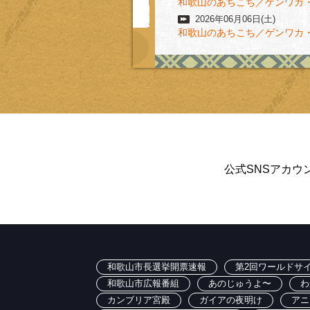
和歌山のあちこち／ゲンワカ・
2026年06月06日(土)
和歌山のあちこち／ゲンワカ
公式SNSアカウ
和歌山市長選挙開票速報
第2回ワールドサイ
和歌山市広報番組
あのじゅうよ〜
わ
カンブリア宮殿
ガイアの夜明け
アニ