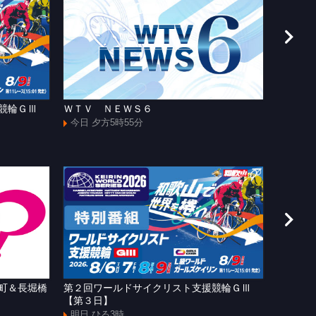
援競輪ＧⅢ
ＷＴＶ ＮＥＷＳ６
[手]和
ャズマ
今日 夕方5時55分
今日 よ
町＆長堀橋
第２回ワールドサイクリスト支援競輪ＧⅢ
ＷＴＶ
【第３日】
明日 よ
明日 ひる3時