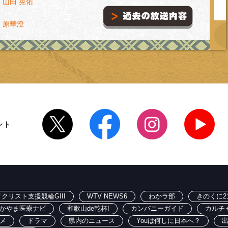
山田 晃佑
・原華澄
ント
クリスト支援競輪GIII
WTV NEWS6
わかラ部
きのくに2
かやま医療ナビ
和歌山de乾杯!
カンパニーガイド
カルチ
メ
ドラマ
県内のニュース
Youは何しに日本へ？