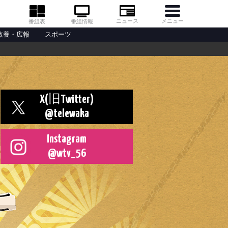
メニュー
ニュース
番組情報
番組表
教養・広報
スポーツ
X(旧Twitter)
@telewaka
Instagram
@wtv_56