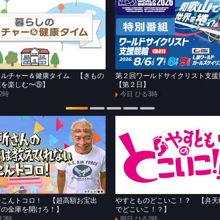
カルチャー＆健康タイム 【きもの
第２回ワールドサイクリスト支
衣を楽しむ〜⑤】
【第２日】
2時
今日 ひる3時
そこんトコロ！ 【超高額お宝出
やすとものどこいこ！？ 【弁天
ずの金庫を開けろ！】
でどこいこ！？】
12時
明日 ひる2時