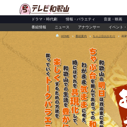
ドラマ・時代劇
情報・バラエティ
音楽・映画
番組情報
ニュース
アナウンサー
イベント・
HOME
番組案内
ちゃぶ台おかわり
画家