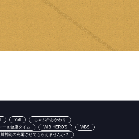
1
Yell
ちゃぶ台おかわり
ャー＆健康タイム
WIB HERO'S
WBS
出川哲朗の充電させてもらえませんか？