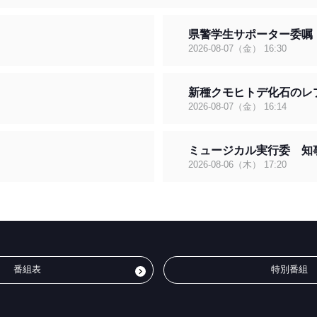
なお、県警はすでに生活安全部の８人を警ら隊として派遣しています。県警
出動している警察官とも協力し、少しでも復興のために役立てるよう短い期
県警学生サポーター委嘱
2026-08-07（金） 16:30
新種クモヒトデ化石のレ
2026-08-07（金） 16:14
ミュージカル実行委 知
2026-08-06（木） 17:20
番組表
特別番組