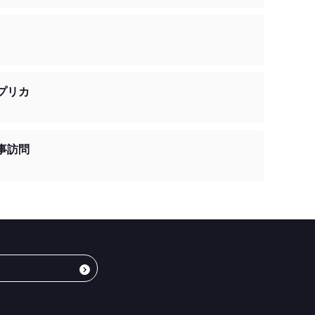
広域緊急援助隊の林下和希小隊長は、「困っている方がた
間ですが頑張っていきたい」と話していました。
プリカ
事訪問