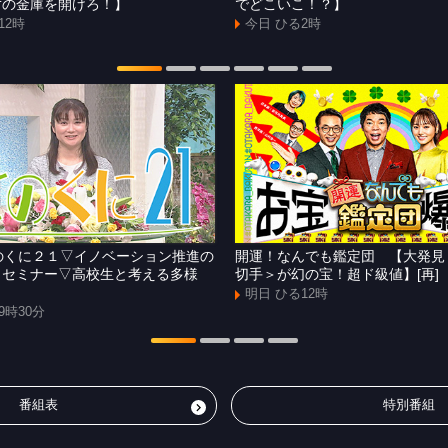
ずの金庫を開けろ！】
でどこいこ！？】
12時
今日 ひる2時
]きのくに２１▽イノベーション推進の
開運！なんでも鑑定団 【大発見
Ｘセミナー▽高校生と考える多様
切手＞が幻の宝！超ド級値】[再]
明日 ひる12時
9時30分
番組表
特別番組