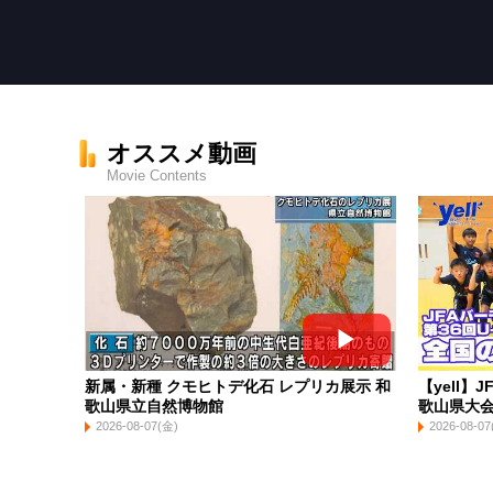
オススメ動画
Movie Contents
新属・新種 クモヒトデ化石 レプリカ展示 和
【yell】
歌山県立自然博物館
歌山県大
トサル】
2026-08-07(金)
2026-08-07