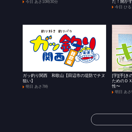
た！開か
今日 あさ10時30分
今日 ひる
ガッ釣り関西 和歌山【田辺市の堤防でチヌ
[字][手
狙い】
ためのＤ
性〜
明日 あさ7時
明日 あさ