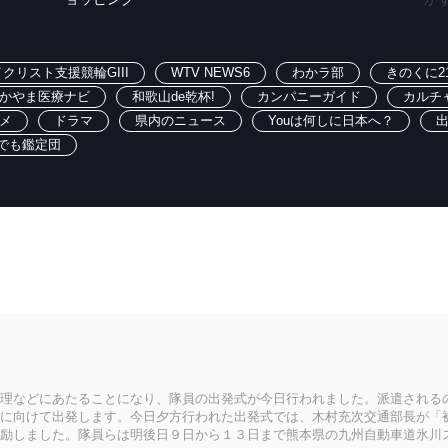
クリスト支援競輪GIII
WTV NEWS6
わかラ部
きのくに2
かやま医療ナビ
和歌山de乾杯!
カンパニーガイド
カルチ
メ
ドラマ
県内のニュース
Youは何しに日本へ？
でも鑑定団
理などにあたることになり、隊員の出発式が今日行われました。派遣される
に向けて出発します。今日夕方行われた出発式では、木村充次交通部長が「
励しました。隊員らは明後日９日から１３日まで熊本県の九州自動車道氷川