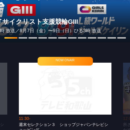
サイクリスト支援競輪GIII
4時 放送／8月7日（金）〜9日（日）ひる3時 放送
11:30-
12:
ビシ
週末セレクション３ ショップジャパンテレビシ
所
ョッピング
か