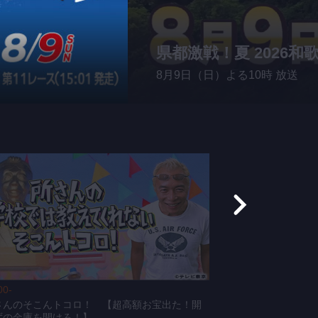
県都激戦！夏 2026
8月9日（日）よる10時 放送
00-
12:55-
さんのそこんトコロ！ 【超高額お宝出た！開
おじゃ天！〜おじ
ずの金庫を開けろ！】
も園】