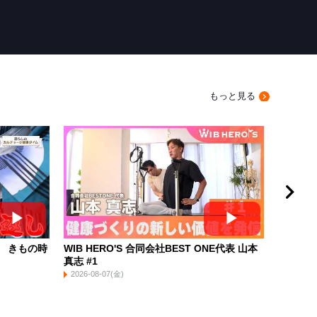
もっと見る
 きもの時
WIB HERO'S 合同会社BEST ONE代表 山本
暮らし
真志 #1
間 浴衣
2026-08-07(金)
2026-08