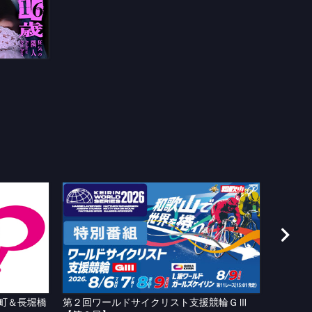
町＆長堀橋
第２回ワールドサイクリスト支援競輪ＧⅢ
ＷＴＶ