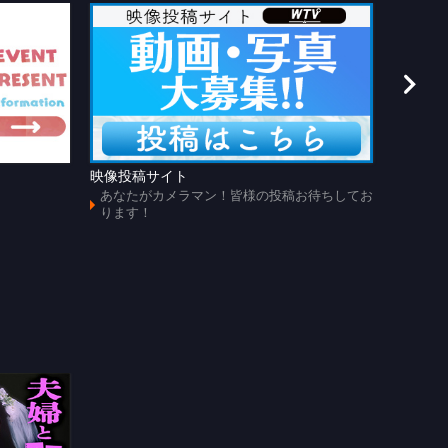
映像投稿サイト
あのじ
あなたがカメラマン！皆様の投稿お待ちしてお
懐かし
ります！