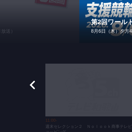
第2回ワールド
月放送）
8月6日（木）夕方
11:00-
開拓者〜
週末セレクション２ Ｎｏｌｏｏｋ商事テレ
ョッピング