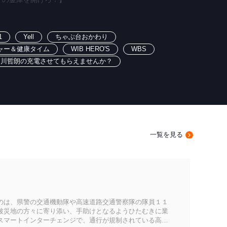
1
Yell
ちゃぶ台おかわり
ャー＆健康タイム
WIB HERO'S
WBS
出川哲朗の充電させてもらえませんか？
一覧を見る
のは、県警の交通機動隊や高速道路交通警察隊の隊員１１
被災地の方々に寄り添い、手助けとなるようひたむきに業
スマートインターチェンジで、通行が規制されている高速