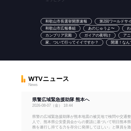
和歌山市長選挙開票速報
第2回ワールドサイ
和歌山市広報番組
あのじゅうよ〜
わ
カンブリア宮殿
ガイアの夜明け
アニ
家、ついて行ってイイですか？
開運！なん
WTVニュース
News
県警広域緊急援助隊 熊本へ
2026-08-07（金） 18:44
県警の広域緊急援助隊が熊本地震の被災地で検問や交通整
人で、熊本県公安委員会からの要請に基づいて明日熊本県
務を遂行し持てる力を存分に発揮してほしい」と隊員を激