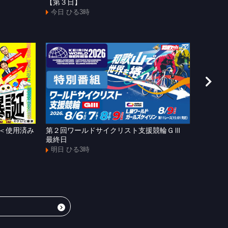
【第３日】
今日 よ
今日 ひる3時
＜使用済み
第２回ワールドサイクリスト支援競輪ＧⅢ
わかや
最終日
の進化〜
明日 ひる3時
明日 夕