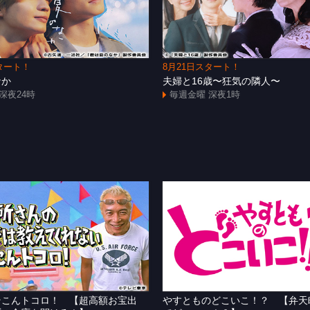
タート！
8月21日スタート！
なか
夫婦と16歳〜狂気の隣人〜
深夜24時
毎週金曜 深夜1時
そこんトコロ！ 【超高額お宝出
やすとものどこいこ！？ 【弁天