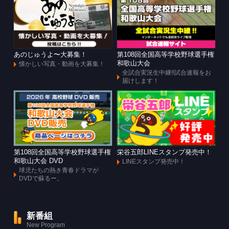
あのじゅうよ〜大募集！
第108回全国高等学校野球選手権
和歌山大会
懐かしい写真・動画を大募集！
全試合実況生中継!!試合速報をお
届けします！
第108回全国高等学校野球選手権
栄谷五郎LINEスタンプ発売中！
和歌山大会 DVD
LINEスタンプ発売中！
球児たちの熱き青春ドラマが
DVDで蘇るー。
新番組
New Program