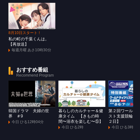
8月10日スタート！
私の町の千葉くんは。
【再放送】
毎週月曜 あさ10時30分
おすすめ番組
Recommend Program
韓国ドラマ 夫婦の世
暮らしのカルチャー＆健
第２回ワールド
界 ＃9
康タイム 【きもの時
スト支援競輪Ｇ
間〜浴衣を楽しむ〜⑤】
２日】
今日 ひる12時04分
今日 ひる2時
今日 ひる3時