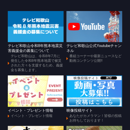
テレビ和歌山令和8年熊本地震災
テレビ和歌山公式Youtubeチャン
害義援金の募集について
ネル
テレビ和歌山は、令和8年7月に
番組コーナーや最新ニュースなど
発生した令和8年熊本地震で被災
動画コンテンツ公開!!
された方々を支援するため、義援
金を募集します。
イベント・プレゼント情報
映像投稿サイト
イベント・プレゼント情報
あなたがカメラマン！皆様の投稿
お待ちしております！