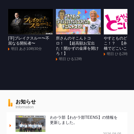
[字]ブレイクスルー〜不
所さんのそこんトコ
やすとものどこ
屈なる開拓者〜
ロ！ 【超高額お宝出
こ！？ 【弁天
た！開かずの金庫を開け
橋でどこいこ！
明日 あさ10時30分
ろ！】
明日 ひる2時
明日 ひる12時
お知らせ
Information
わかラ部【わかラ部TEENS】の情報を
更新しました。
2026.08.05