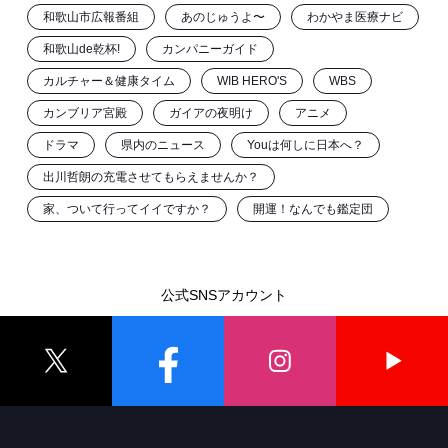
和歌山市広報番組
あのじゅうよ〜
わかやま医療ナビ
和歌山de乾杯!
カンパニーガイド
カルチャー＆健康タイム
WIB HERO'S
WBS
カンブリア宮殿
ガイアの夜明け
アニメ
ドラマ
県内のニュース
Youは何しに日本へ？
出川哲朗の充電させてもらえませんか？
家、ついて行ってイイですか？
開運！なんでも鑑定団
公式SNSアカウント