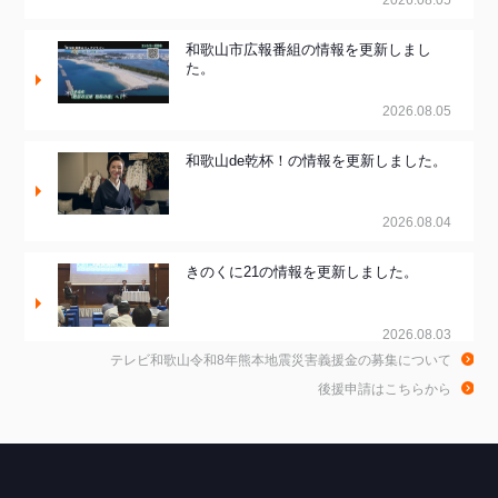
和歌山市広報番組の情報を更新しまし
た。
2026.08.05
和歌山de乾杯！の情報を更新しました。
2026.08.04
きのくに21の情報を更新しました。
2026.08.03
テレビ和歌山令和8年熊本地震災害義援金の募集について
ちゃぶ台おかわりの情報を更新しまし
後援申請はこちらから
た。
2026.07.30
WTV NEWS6【WAKAYAMA SDGs】の