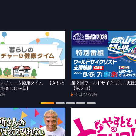
カルチャー＆健康タイム 【きもの
第２回ワールドサイクリスト支
衣を楽しむ〜⑤】
【第２日】
2時
今日 ひる3時