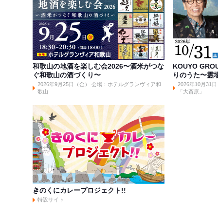
和歌山の地酒を楽しむ会2026〜酒米がつな
KOUYO GRO
ぐ和歌山の酒づくり〜
りのうた〜霊
2026年9月25日（金） 会場：ホテルグランヴィア和
2026年10月
歌山
「大斎原」
きのくにカレープロジェクト!!
特設サイト