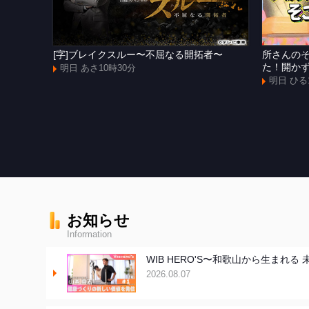
[字]ブレイクスルー〜不屈なる開拓者〜
所さんの
た！開か
明日 あさ10時30分
明日 ひる
お知らせ
Information
WIB HERO'S〜和歌山から生ま
2026.08.07