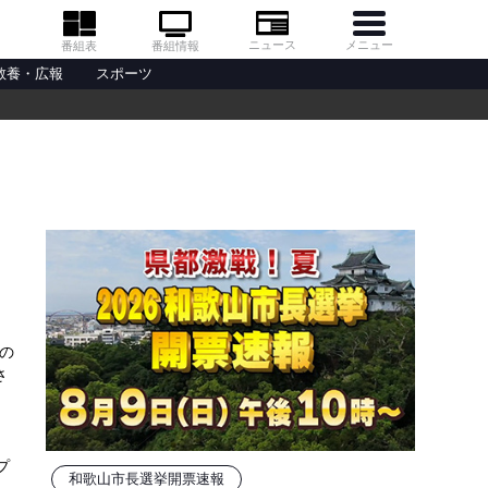
メニュー
ニュース
番組情報
番組表
教養・広報
スポーツ
望の
さ
プ
和歌山市長選挙開票速報