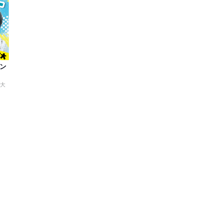
コン
館大