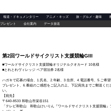
報道・ドキュメンタリー
アニメ・キッズ
旅・グルメ・趣味
プレゼント
会社案内
データ放送
第2回ワールドサイクリスト支援競輪GIII
■ワールドサイクリスト支援競輪オリジナルクオカード 10名様
■とれとれヴィレッジ ペア宿泊券 2名様
ハガキで応募の場合、1.氏名、2.年齢、3.住所、4.電話番号、5.ご希
プレゼント、6.番組のご感想をご記入の上、下記宛先までご郵送くだ
い。
【宛先】
〒640-8533 和歌山市栄谷151
「テレビ和歌山 和歌山けいりん『ワールドサイクリスト支援競輪』