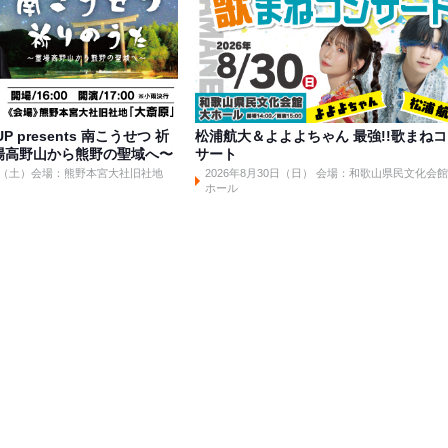
UP presents 南こうせつ 祈
松浦航大＆よよよちゃん 最強!!歌まね
場高野山から熊野の聖域へ〜
サート
31日（土）会場：熊野本宮大社旧社地
2026年8月30日（日） 会場：和歌山県民文化会
ホール