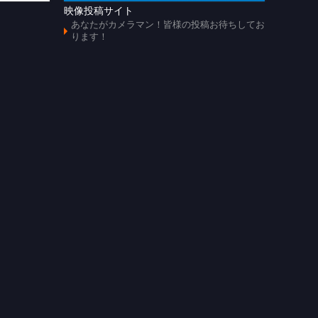
映像投稿サイト
あのじ
あなたがカメラマン！皆様の投稿お待ちしてお
懐かし
ります！