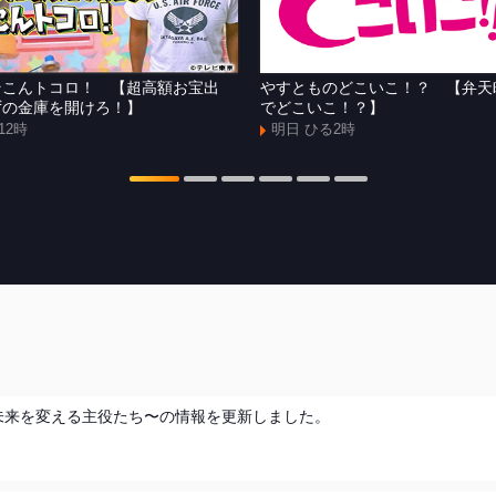
そこんトコロ！ 【超高額お宝出
やすとものどこいこ！？ 【弁天
ずの金庫を開けろ！】
でどこいこ！？】
12時
明日 ひる2時
れる 未来を変える主役たち〜の情報を更新しました。