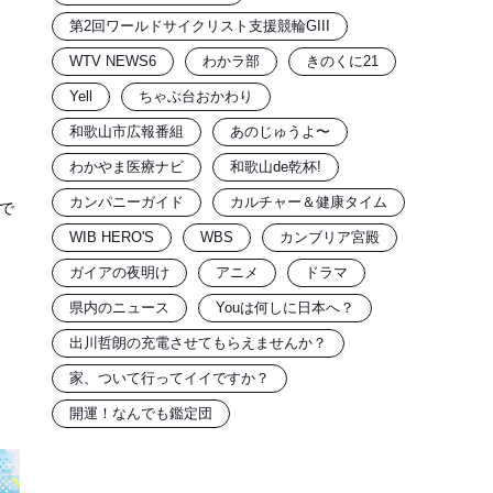
第2回ワールドサイクリスト支援競輪GIII
WTV NEWS6
わかラ部
きのくに21
Yell
ちゃぶ台おかわり
和歌山市広報番組
あのじゅうよ〜
わかやま医療ナビ
和歌山de乾杯!
カンパニーガイド
カルチャー＆健康タイム
で
WIB HERO'S
WBS
カンブリア宮殿
ガイアの夜明け
アニメ
ドラマ
。
県内のニュース
Youは何しに日本へ？
出川哲朗の充電させてもらえませんか？
家、ついて行ってイイですか？
開運！なんでも鑑定団