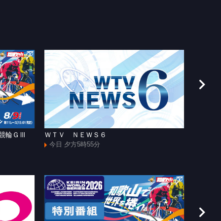
援競輪ＧⅢ
ＷＴＶ ＮＥＷＳ６
[手]和
ャズマ
今日 夕方5時55分
今日 よ