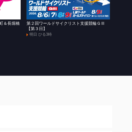
町＆長堀橋
第２回ワールドサイクリスト支援競輪ＧⅢ
ＷＴＶ
【第３日】
明日 よ
明日 ひる3時