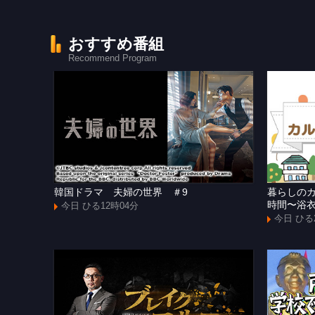
おすすめ番組
Recommend Program
韓国ドラマ 夫婦の世界 ＃9
暮らしの
時間〜浴
今日 ひる12時04分
今日 ひる