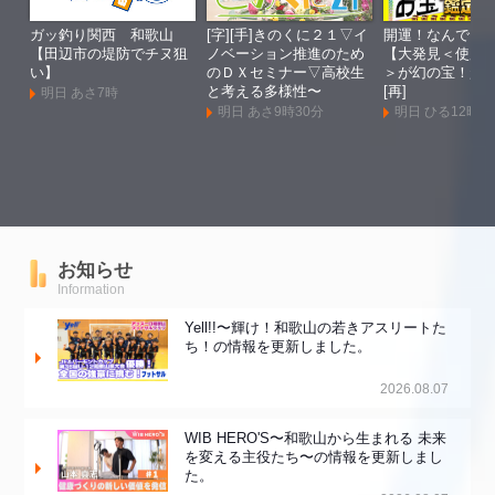
ガッ釣り関西 和歌山
[字][手]きのくに２１▽イ
開運！なんでも
【田辺市の堤防でチヌ狙
ノベーション推進のため
【大発見＜使用
い】
のＤＸセミナー▽高校生
＞が幻の宝！超
と考える多様性〜
[再]
明日 あさ7時
明日 あさ9時30分
明日 ひる12時
お知らせ
Information
Yell!!〜輝け！和歌山の若きアスリートた
ち！の情報を更新しました。
2026.08.07
WIB HERO'S〜和歌山から生まれる 未来
を変える主役たち〜の情報を更新しまし
た。