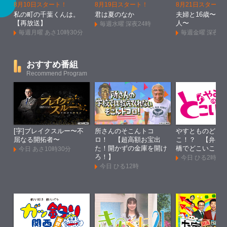
8月10日スタート！
8月19日スタート！
8月21日スタート
私の町の千葉くんは。
君は夏のなか
夫婦と16歳〜狂
【再放送】
人〜
毎週水曜 深夜24時
毎週月曜 あさ10時30分
毎週金曜 深夜1
おすすめ番組
Recommend Program
[字]ブレイクスルー〜不
所さんのそこんトコ
やすとものどこ
屈なる開拓者〜
ロ！ 【超高額お宝出
こ！？ 【弁天
た！開かずの金庫を開け
橋でどこいこ！
今日 あさ10時30分
ろ！】
今日 ひる2時
今日 ひる12時