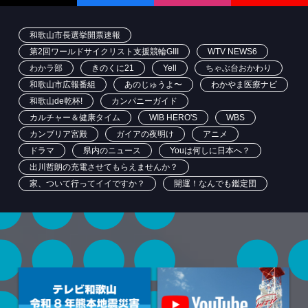
和歌山市長選挙開票速報
第2回ワールドサイクリスト支援競輪GIII
WTV NEWS6
わかラ部
きのくに21
Yell
ちゃぶ台おかわり
和歌山市広報番組
あのじゅうよ〜
わかやま医療ナビ
和歌山de乾杯!
カンパニーガイド
カルチャー＆健康タイム
WIB HERO'S
WBS
カンブリア宮殿
ガイアの夜明け
アニメ
ドラマ
県内のニュース
Youは何しに日本へ？
出川哲朗の充電させてもらえませんか？
家、ついて行ってイイですか？
開運！なんでも鑑定団