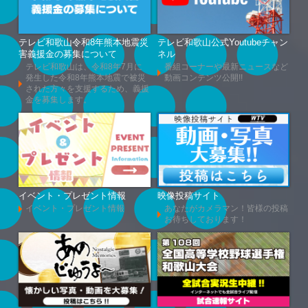
テレビ和歌山令和8年熊本地震災
テレビ和歌山公式Youtubeチャン
害義援金の募集について
ネル
テレビ和歌山は、令和8年7月に
番組コーナーや最新ニュースなど
発生した令和8年熊本地震で被災
動画コンテンツ公開!!
された方々を支援するため、義援
金を募集します。
イベント・プレゼント情報
映像投稿サイト
イベント・プレゼント情報
あなたがカメラマン！皆様の投稿
お待ちしております！