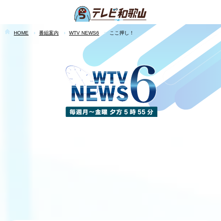
HOME
番組案内
WTV NEWS6
ここ押し！