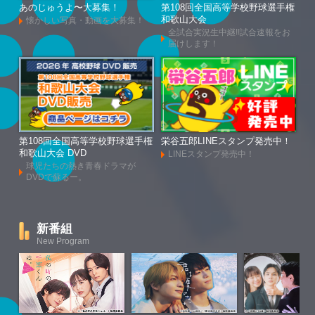
あのじゅうよ〜大募集！
第108回全国高等学校野球選手権
和歌山大会
懐かしい写真・動画を大募集！
全試合実況生中継!!試合速報をお
届けします！
第108回全国高等学校野球選手権
栄谷五郎LINEスタンプ発売中！
和歌山大会 DVD
LINEスタンプ発売中！
球児たちの熱き青春ドラマが
DVDで蘇るー。
新番組
New Program