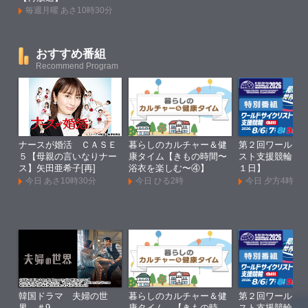
毎週月曜 あさ10時30分
おすすめ番組
Recommend Program
ナースが婚活 ＣＡＳＥ
暮らしのカルチャー＆健
第２回ワールド
５【母親の言いなりナー
康タイム【きもの時間〜
スト支援競輪Ｇ
ス】矢田亜希子[再]
浴衣を楽しむ〜④】
１日】
今日 あさ10時30分
今日 ひる2時
今日 夕方4時
韓国ドラマ 夫婦の世
暮らしのカルチャー＆健
第２回ワールド