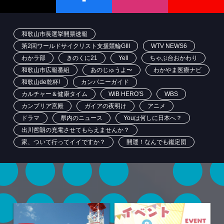
和歌山市長選挙開票速報
第2回ワールドサイクリスト支援競輪GIII
WTV NEWS6
わかラ部
きのくに21
Yell
ちゃぶ台おかわり
和歌山市広報番組
あのじゅうよ〜
わかやま医療ナビ
和歌山de乾杯!
カンパニーガイド
カルチャー＆健康タイム
WIB HERO'S
WBS
カンブリア宮殿
ガイアの夜明け
アニメ
ドラマ
県内のニュース
Youは何しに日本へ？
出川哲朗の充電させてもらえませんか？
家、ついて行ってイイですか？
開運！なんでも鑑定団