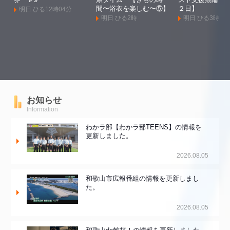
界 ＃9
康タイム 【きもの時
スト支援競輪Ｇ
間〜浴衣を楽しむ〜⑤】
２日】
明日 ひる12時04分
明日 ひる2時
明日 ひる3時
お知らせ
Information
わかラ部【わかラ部TEENS】の情報を
更新しました。
2026.08.05
和歌山市広報番組の情報を更新しまし
た。
2026.08.05