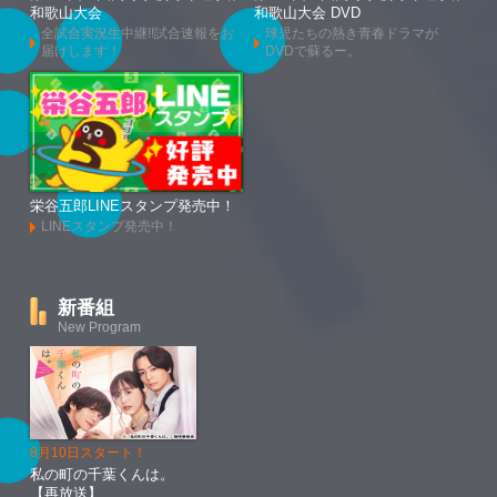
和歌山大会
和歌山大会 DVD
全試合実況生中継!!試合速報をお
球児たちの熱き青春ドラマが
届けします！
DVDで蘇るー。
栄谷五郎LINEスタンプ発売中！
LINEスタンプ発売中！
新番組
New Program
8月10日スタート！
私の町の千葉くんは。
【再放送】