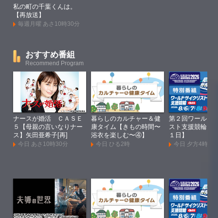
私の町の千葉くんは。
【再放送】
毎週月曜 あさ10時30分
おすすめ番組
Recommend Program
ナースが婚活 ＣＡＳＥ
暮らしのカルチャー＆健
第２回ワールド
５【母親の言いなりナー
康タイム【きもの時間〜
スト支援競輪Ｇ
ス】矢田亜希子[再]
浴衣を楽しむ〜④】
１日】
今日 あさ10時30分
今日 ひる2時
今日 夕方4時