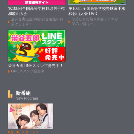
第108回全国高等学校野球選手権
第108回全国高等学校野球選手権
和歌山大会
和歌山大会 DVD
全試合実況生中継!!試合速報をお
球児たちの熱き青春ドラマが
届けします！
DVDで蘇るー。
栄谷五郎LINEスタンプ発売中！
LINEスタンプ発売中！
新番組
New Program
8月10日スタート！