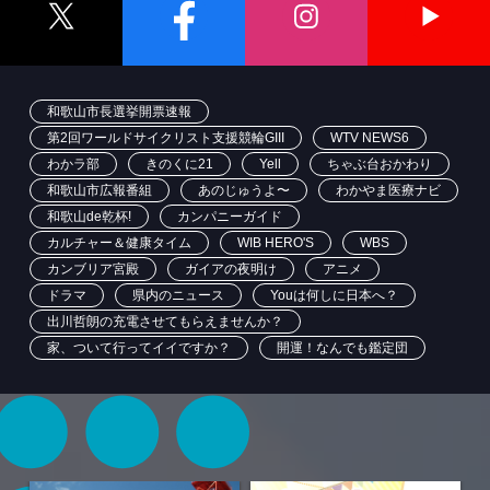
和歌山市長選挙開票速報
第2回ワールドサイクリスト支援競輪GIII
WTV NEWS6
わかラ部
きのくに21
Yell
ちゃぶ台おかわり
和歌山市広報番組
あのじゅうよ〜
わかやま医療ナビ
和歌山de乾杯!
カンパニーガイド
カルチャー＆健康タイム
WIB HERO'S
WBS
カンブリア宮殿
ガイアの夜明け
アニメ
ドラマ
県内のニュース
Youは何しに日本へ？
出川哲朗の充電させてもらえませんか？
家、ついて行ってイイですか？
開運！なんでも鑑定団