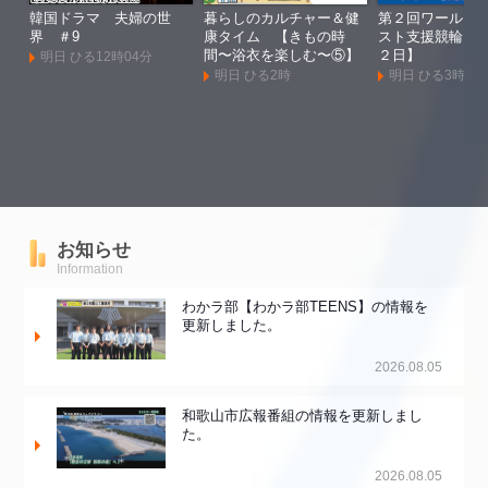
韓国ドラマ 夫婦の世
暮らしのカルチャー＆健
第２回ワールド
界 ＃9
康タイム 【きもの時
スト支援競輪Ｇ
間〜浴衣を楽しむ〜⑤】
２日】
明日 ひる12時04分
明日 ひる2時
明日 ひる3時
お知らせ
Information
わかラ部【わかラ部TEENS】の情報を
更新しました。
2026.08.05
和歌山市広報番組の情報を更新しまし
た。
2026.08.05