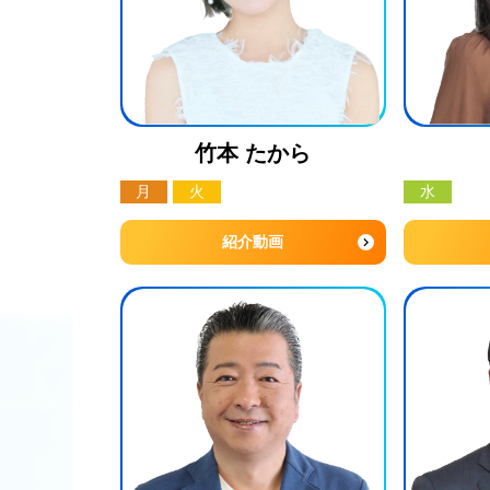
竹本 たから
月
火
水
紹介動画