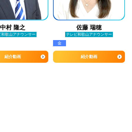
中村 隆之
佐藤 瑞穂
ビ和歌山
アナウンサー
テレビ和歌山
アナウンサー
金
紹介動画
紹介動画