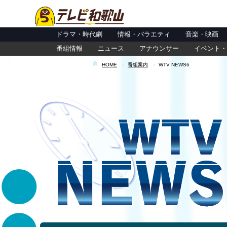
ドラマ・時代劇
情報・バラエティ
音楽・映画
番組情報
ニュース
アナウンサー
イベント・
HOME
番組案内
WTV NEWS6