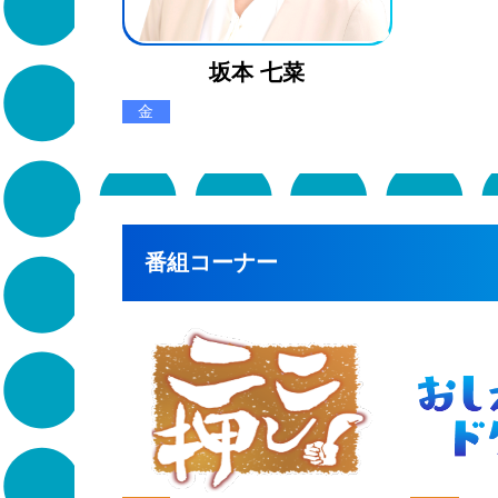
坂本 七菜
金
番組コーナー