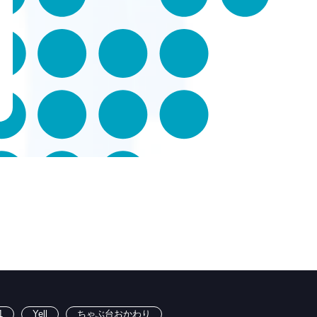
1
Yell
ちゃぶ台おかわり