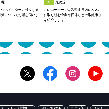
月曜
水
最終週
在住のドクターに様々な病
このコーナーでは和歌山県内のSDGｓ
対策についてお話を伺いま
に取り組む企業や団体などの取組事例
を紹介します。
クリスト支援競輪GIII
WTV NEWS6
わかラ部
きのくに2