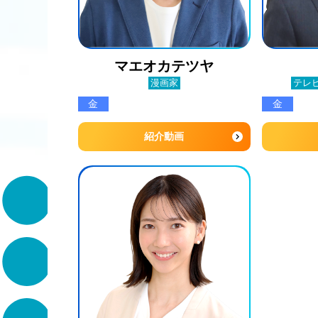
マエオカテツヤ
漫画家
テレ
金
金
紹介動画