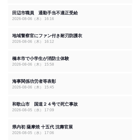
今日、県庁を訪れたのは時空超越ミュージカル「HERO」和歌山公演
を主催する実行委員会の雑賀保至実行委員長や総合プロデューサーの
田辺市職員 通勤手当不適正受給
松岡春和さん、それに弘法大師・空海役を務める和歌山市立大新小学
校教頭の佐々木慶彦さんらです。
2026-08-06（木） 16:16
このミュージカルは、空海の生涯と精神をモチーフに今を生きる人た
ちに向けたメッセージを描くオリジナル作品で、令和5年10月の高知
公演を皮切りにこれまで各地で10公演を開催し、合わせておよそ
地域警察官にファン付き耐刃防護衣
6200人を動員しています。雑賀実行委員長らは、和歌山公演の開催
2026-08-06（木） 16:12
の経緯やあらすじなどを紹介し、宮崎知事は「非常に楽しみにしてい
ます」と激励しました。
このあと、実行委員会が会見し、見どころなどを紹介しました。物語
橋本市で小学生が消防士体験
は、生きる希望を失った青年が時空を超えて弘法大師・空海と出会
2026-08-06（木） 15:58
い、足跡をたどりながら自分探しの旅を始めるというもので、県内外
の3歳から60歳代までのおよそ100人が出演します。
松岡総合プロデューサーは「人のために尽くすことに希望を見いだせ
海事関係功労者等表彰
ないという人たちの心に届けば」と話していました。
2026-08-06（木） 15:45
時空超越ミュージカル「HERO」和歌山公演は、来月6日、和歌山市
の県民文化会館大ホールで開かれます。
和歌山市 国道２４号で死亡事故
2026-08-05（水） 17:09
県内初 薩摩焼 十五代 沈壽官展
2026-08-05（水） 17:06