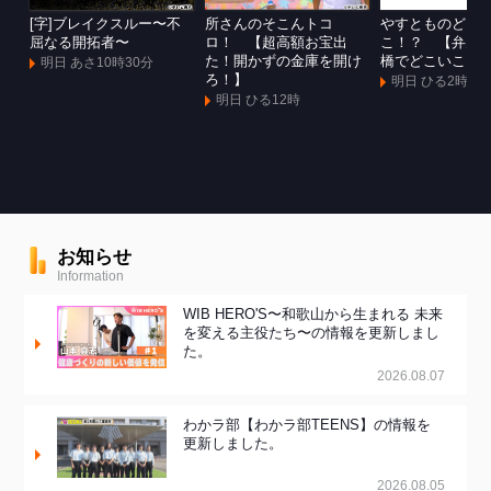
[字]ブレイクスルー〜不
所さんのそこんトコ
やすとものどこ
屈なる開拓者〜
ロ！ 【超高額お宝出
こ！？ 【弁天
た！開かずの金庫を開け
橋でどこいこ！
明日 あさ10時30分
ろ！】
明日 ひる2時
明日 ひる12時
お知らせ
Information
WIB HERO'S〜和歌山から生まれる 未来
を変える主役たち〜の情報を更新しまし
た。
2026.08.07
わかラ部【わかラ部TEENS】の情報を
更新しました。
2026.08.05