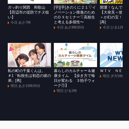
ガッ釣り関西 和歌山
[字][手]きのくに２１▽イ
開運！なんでも
【田辺市の堤防でチヌ狙
ノベーション推進のため
【大発見＜使用
い】
のＤＸセミナー▽高校生
＞が幻の宝！超
と考える多様性〜
[再]
今日 あさ7時
今日 あさ9時30分
今日 ひる12時
私の町の千葉くんは。
暮らしのカルチャー＆健
ＷＴＶ ＮＥＷ
＃1「転校生は初恋の彼の
康タイム 【歩き方で毎
明日 夕方5時55
弟」[再]
日が変わる ３拍子ウォ
ーク①】
明日 あさ10時30分
明日 ひる2時