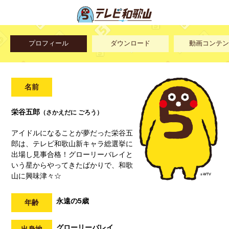
プロフィール
ダウンロード
動画コンテン
名前
栄谷五郎
（さかえだに ごろう）
アイドルになることが夢だった栄谷五
郎は、テレビ和歌山新キャラ総選挙に
出場し見事合格！グローリーバレイと
いう星からやってきたばかりで、和歌
山に興味津々☆
永遠の5歳
年齢
グローリーバレイ
出身地