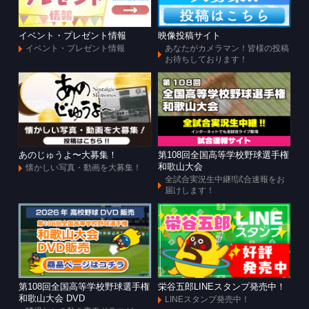
イベント・プレゼント情報
映像投稿サイト
イベント・プレゼント情報
あなたがカメラマン！皆様の投稿
お待ちしております！
あのじゅうよ〜大募集！
第108回全国高等学校野球選手権
和歌山大会
懐かしい写真・動画を大募集！
全試合実況生中継!!試合速報をお
届けします！
第108回全国高等学校野球選手権
栄谷五郎LINEスタンプ発売中！
和歌山大会 DVD
LINEスタンプ発売中！