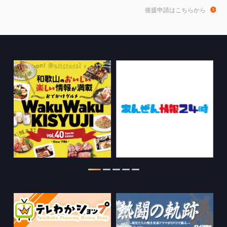
和歌山de乾杯！の情報を更新しました。
後援申請はこちらから
2026.08.04
WTV NEWS6【WAKAYAMA SDGs】の
情報を更新しました。
2026.07.29
特別番組【8月】の情報を更新しました。
2026.07.28
わかやま医療ナビの情報を更新しまし
た。
2026.07.24
WTV NEWS6【ここ押し！】の情報を更
新しました。
2026.06.23