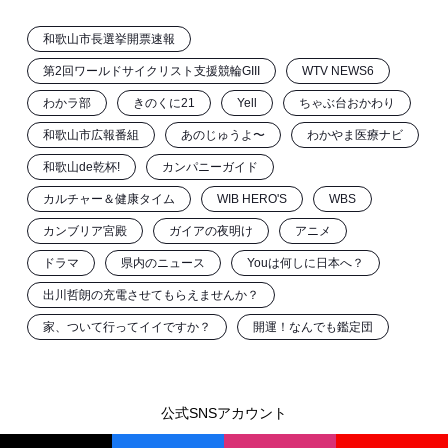
和歌山市長選挙開票速報
第2回ワールドサイクリスト支援競輪GIII
WTV NEWS6
わかラ部
きのくに21
Yell
ちゃぶ台おかわり
和歌山市広報番組
あのじゅうよ〜
わかやま医療ナビ
和歌山de乾杯!
カンパニーガイド
カルチャー＆健康タイム
WIB HERO'S
WBS
カンブリア宮殿
ガイアの夜明け
アニメ
ドラマ
県内のニュース
Youは何しに日本へ？
出川哲朗の充電させてもらえませんか？
家、ついて行ってイイですか？
開運！なんでも鑑定団
公式SNSアカウント