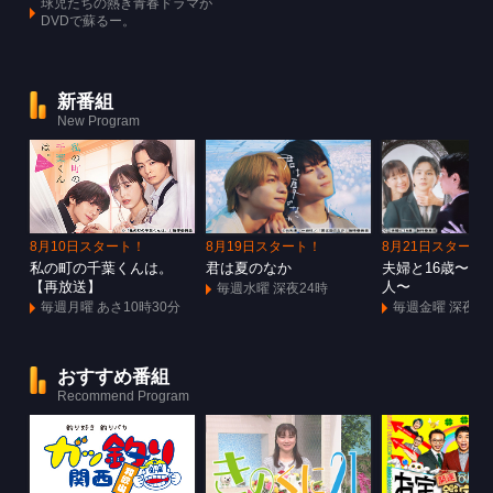
球児たちの熱き青春ドラマが
DVDで蘇るー。
新番組
New Program
8月10日スタート！
8月19日スタート！
8月21日スタート
私の町の千葉くんは。
君は夏のなか
夫婦と16歳〜狂
【再放送】
人〜
毎週水曜 深夜24時
毎週月曜 あさ10時30分
毎週金曜 深夜1
おすすめ番組
Recommend Program