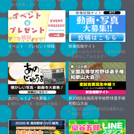
金を募集します。
イベント・プレゼント情報
映像投稿サイト
イベント・プレゼント情報
あなたがカメラマン！皆様の投稿
お待ちしております！
あのじゅうよ〜大募集！
第108回全国高等学校野球選手権
和歌山大会
懐かしい写真・動画を大募集！
全試合実況生中継!!試合速報をお
届けします！