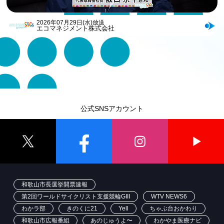
2026年07月29日(水)放送
エコマネジメント株式会社
公式SNSアカウント
和歌山市長選挙開票速報
第2回ワールドサイクリスト支援競輪GIII
WTV NEWS6
わかラ部
きのくに21
Yell
ちゃぶ台おかわり
和歌山市広報番組
あのじゅうよ〜
わかやま医療ナビ