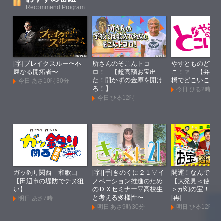
Recommend Program
[字]ブレイクスルー〜不
所さんのそこんトコ
やすとものどこ
屈なる開拓者〜
ロ！ 【超高額お宝出
こ！？ 【弁天
た！開かずの金庫を開け
橋でどこいこ！
今日 あさ10時30分
ろ！】
今日 ひる2時
今日 ひる12時
ガッ釣り関西 和歌山
[字][手]きのくに２１▽イ
開運！なんでも
【田辺市の堤防でチヌ狙
ノベーション推進のため
【大発見＜使用
い】
のＤＸセミナー▽高校生
＞が幻の宝！超
と考える多様性〜
[再]
明日 あさ7時
明日 あさ9時30分
明日 ひる12時