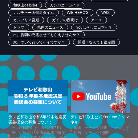
和歌山de乾杯!
カンパニーガイド
カルチャー＆健康タイム
WIB HERO'S
WBS
カンブリア宮殿
ガイアの夜明け
アニメ
ドラマ
県内のニュース
Youは何しに日本へ？
出川哲朗の充電させてもらえませんか？
家、ついて行ってイイですか？
開運！なんでも鑑定団
テレビ和歌山令和8年熊本地震災
テレビ和歌山公式Youtubeチャン
害義援金の募集について
ネル
テレビ和歌山は、令和8年7月に
番組コーナーや最新ニュースなど
発生した令和8年熊本地震で被災
動画コンテンツ公開!!
された方々を支援するため、義援