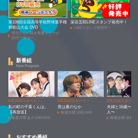
第108回全国高等学校野球選手権
栄谷五郎LINEスタンプ発売中！
和歌山大会 DVD
LINEスタンプ発売中！
球児たちの熱き青春ドラマが
DVDで蘇るー。
新番組
New Program
8月10日スタート！
8月19日スタート！
8月21日スタート
私の町の千葉くんは。
君は夏のなか
夫婦と16歳〜狂
【再放送】
人〜
毎週水曜 深夜24時
毎週月曜 あさ10時30分
毎週金曜 深夜1
おすすめ番組