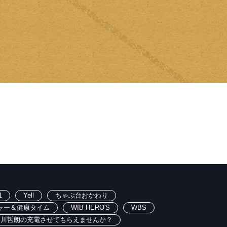
1
Yell
ちゃぶ台おかわり
ャー＆健康タイム
WIB HERO'S
WBS
出川哲朗の充電させてもらえませんか？