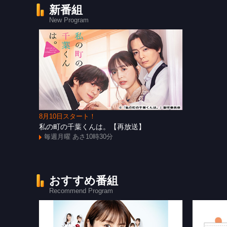
新番組
New Program
8月10日スタート！
私の町の千葉くんは。【再放送】
毎週月曜 あさ10時30分
おすすめ番組
Recommend Program