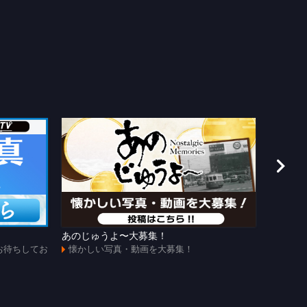
あのじゅうよ〜大募集！
第108
お待ちしてお
懐かしい写真・動画を大募集！
全試合