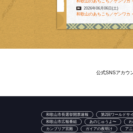
和歌山のあちこち／ゲンワカ・
2026年06月06日(土)
和歌山のあちこち／ゲンワカ
公式SNSアカウ
和歌山市長選挙開票速報
第2回ワールドサイ
和歌山市広報番組
あのじゅうよ〜
わ
カンブリア宮殿
ガイアの夜明け
アニ