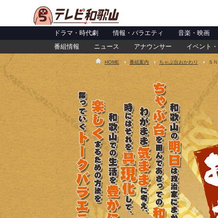
ドラマ・時代劇
情報・バラエティ
音楽・映画
番組情報
ニュース
アナウンサー
イベント・
HOME
番組案内
ちゃぶ台おかわり
ＳＮ