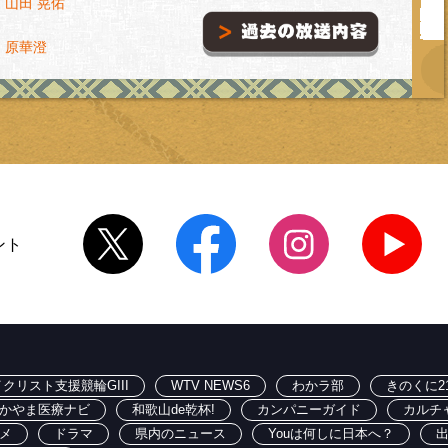
山田 晃佑
・原華澄
ント
クリスト支援競輪GIII
WTV NEWS6
わかラ部
きのくに2
かやま医療ナビ
和歌山de乾杯!
カンパニーガイド
カルチ
メ
ドラマ
県内のニュース
Youは何しに日本へ？