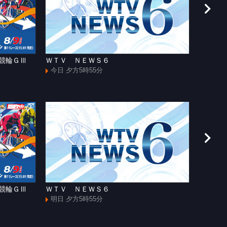
援競輪ＧⅢ
ＷＴＶ ＮＥＷＳ６
和歌山
今日 夕方5時55分
今日 よ
援競輪ＧⅢ
ＷＴＶ ＮＥＷＳ６
[手]和
ャズマ
明日 夕方5時55分
明日 よ