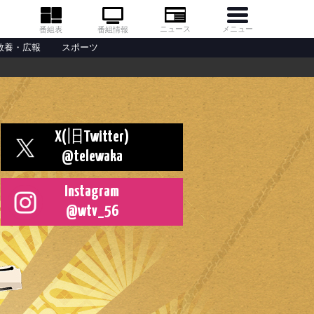
メニュー
ニュース
番組情報
番組表
教養・広報
スポーツ
X(旧Twitter)
@telewaka
Instagram
@wtv_56