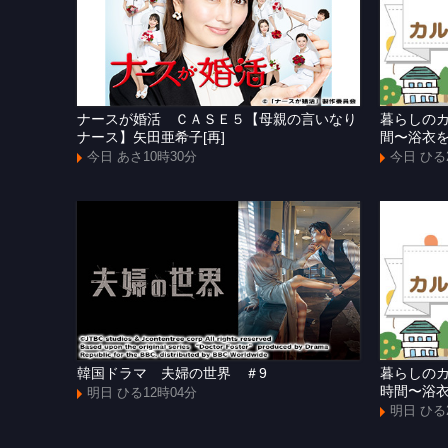
ナースが婚活 ＣＡＳＥ５【母親の言いなり
暮らしの
ナース】矢田亜希子[再]
間〜浴衣
今日 あさ10時30分
今日 ひる
韓国ドラマ 夫婦の世界 ＃9
暮らしの
時間〜浴
明日 ひる12時04分
明日 ひる