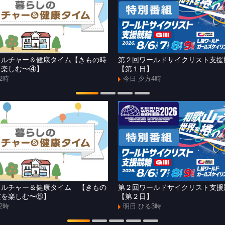
カルチャー＆健康タイム【きもの時
第２回ワールドサイクリスト支
を楽しむ〜④】
【第１日】
2時
今日 夕方4時
カルチャー＆健康タイム 【きもの
第２回ワールドサイクリスト支
衣を楽しむ〜⑤】
【第２日】
2時
明日 ひる3時