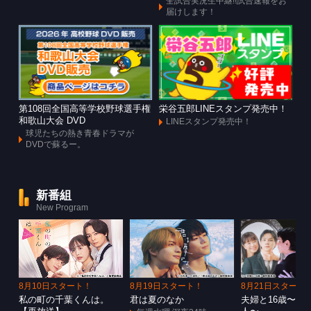
全試合実況生中継!!試合速報をお
届けします！
第108回全国高等学校野球選手権
栄谷五郎LINEスタンプ発売中！
和歌山大会 DVD
LINEスタンプ発売中！
球児たちの熱き青春ドラマが
DVDで蘇るー。
新番組
New Program
8月10日スタート！
8月19日スタート！
8月21日スタート
私の町の千葉くんは。
君は夏のなか
夫婦と16歳〜狂