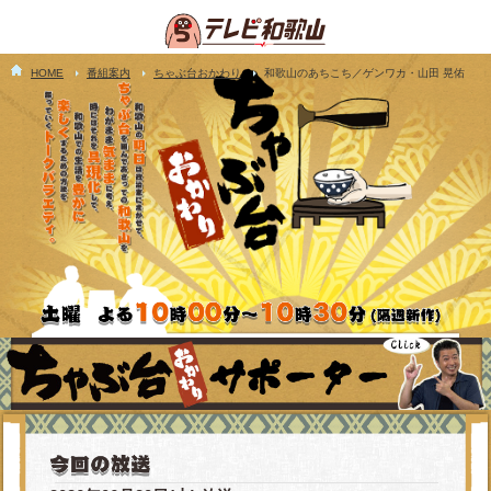
HOME
番組案内
ちゃぶ台おかわり
和歌山のあちこち／ゲンワカ・山田 晃佑