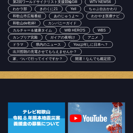
第2回ワールドサイクリスト支援競輪GIII
WTV NEWS6
わかラ部
きのくに21
Yell
ちゃぶ台おかわり
和歌山市広報番組
あのじゅうよ〜
わかやま医療ナビ
和歌山de乾杯!
カンパニーガイド
カルチャー＆健康タイム
WIB HERO'S
WBS
カンブリア宮殿
ガイアの夜明け
アニメ
ドラマ
県内のニュース
Youは何しに日本へ？
出川哲朗の充電させてもらえませんか？
家、ついて行ってイイですか？
開運！なんでも鑑定団