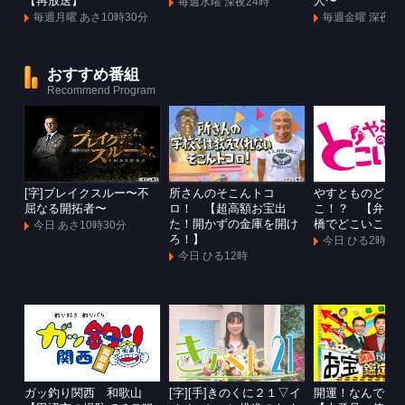
【再放送】
人〜
毎週水曜 深夜24時
毎週月曜 あさ10時30分
毎週金曜 深夜1
おすすめ番組
Recommend Program
[字]ブレイクスルー〜不
所さんのそこんトコ
やすとものどこ
屈なる開拓者〜
ロ！ 【超高額お宝出
こ！？ 【弁天
た！開かずの金庫を開け
橋でどこいこ！
今日 あさ10時30分
ろ！】
今日 ひる2時
今日 ひる12時
ガッ釣り関西 和歌山
[字][手]きのくに２１▽イ
開運！なんでも