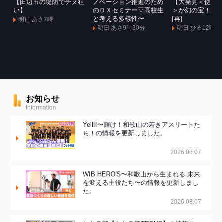
【田辺市の堤防でチヌ狙
ノベーション推進のため
【大発見＜使用
い】
のＤＸセミナー▽高校生
＞が幻の宝！超
と考える多様性〜
[再]
明日 あさ7時
明日 あさ9時30分
明日 ひる12時
お知らせ
Information
Yell!!〜輝け！和歌山の若きアスリートた
ち！の情報を更新しました。
2026.08.07
WIB HERO'S〜和歌山から生まれる 未来
を変える主役たち〜の情報を更新しまし
た。
2026.08.07