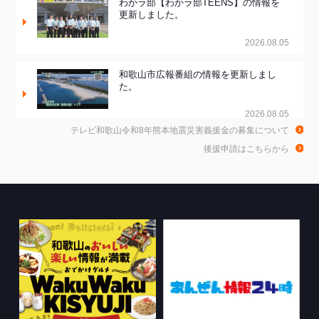
わかラ部【わかラ部TEENS】の情報を
更新しました。
2026.08.05
和歌山市広報番組の情報を更新しまし
た。
2026.08.05
テレビ和歌山令和8年熊本地震災害義援金の募集について
和歌山de乾杯！の情報を更新しました。
後援申請はこちらから
2026.08.04
きのくに21の情報を更新しました。
2026.08.03
WTV NEWS6【WAKAYAMA SDGs】の
情報を更新しました。