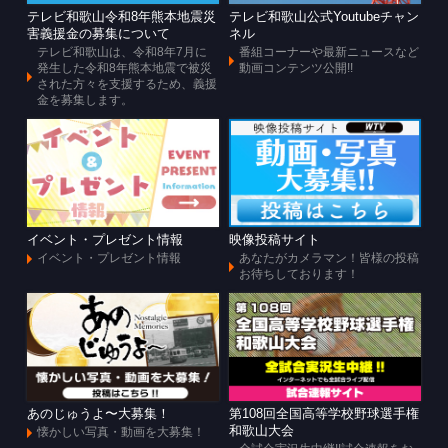
テレビ和歌山令和8年熊本地震災
テレビ和歌山公式Youtubeチャン
害義援金の募集について
ネル
テレビ和歌山は、令和8年7月に
番組コーナーや最新ニュースなど
発生した令和8年熊本地震で被災
動画コンテンツ公開!!
された方々を支援するため、義援
金を募集します。
イベント・プレゼント情報
映像投稿サイト
イベント・プレゼント情報
あなたがカメラマン！皆様の投稿
お待ちしております！
あのじゅうよ〜大募集！
第108回全国高等学校野球選手権
和歌山大会
懐かしい写真・動画を大募集！