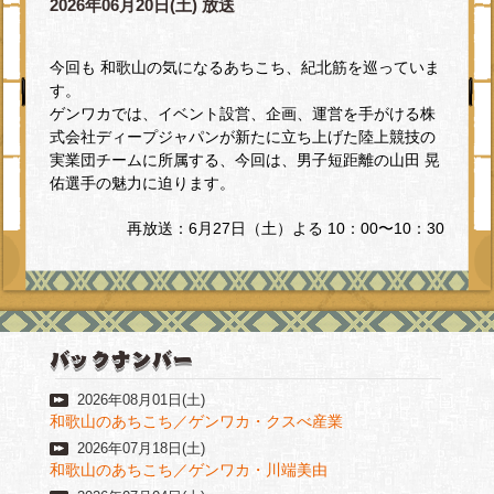
2026年06月20日(土) 放送
今回も 和歌山の気になるあちこち、紀北筋を巡っていま
す。
ゲンワカでは、イベント設営、企画、運営を手がける株
式会社ディープジャパンが新たに立ち上げた陸上競技の
実業団チームに所属する、今回は、男子短距離の山田 晃
佑選手の魅力に迫ります。
再放送：6月27日（土）よる 10：00〜10：30
2026年08月01日(土)
和歌山のあちこち／ゲンワカ・クスべ産業
2026年07月18日(土)
和歌山のあちこち／ゲンワカ・川端美由