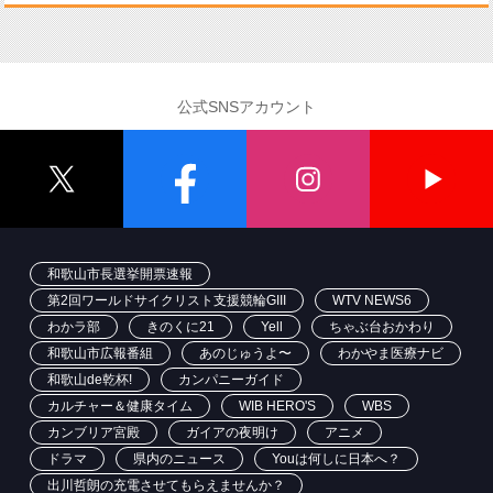
公式SNSアカウント
和歌山市長選挙開票速報
第2回ワールドサイクリスト支援競輪GIII
WTV NEWS6
わかラ部
きのくに21
Yell
ちゃぶ台おかわり
和歌山市広報番組
あのじゅうよ〜
わかやま医療ナビ
和歌山de乾杯!
カンパニーガイド
カルチャー＆健康タイム
WIB HERO'S
WBS
カンブリア宮殿
ガイアの夜明け
アニメ
ドラマ
県内のニュース
Youは何しに日本へ？
出川哲朗の充電させてもらえませんか？