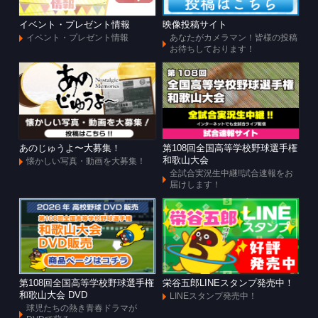
イベント・プレゼント情報
映像投稿サイト
イベント・プレゼント情報
あなたがカメラマン！皆様の投稿
お待ちしております！
あのじゅうよ〜大募集！
第108回全国高等学校野球選手権
和歌山大会
懐かしい写真・動画を大募集！
全試合実況生中継!!試合速報をお
届けします！
第108回全国高等学校野球選手権
栄谷五郎LINEスタンプ発売中！
和歌山大会 DVD
LINEスタンプ発売中！
球児たちの熱き青春ドラマが