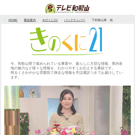
HOME
番組案内
きのくに21
バックナンバー
下村観山展 他
今、和歌山県で進められている事業や、暮らしに大切な情報、県内各
地の魅力など様々な情報を、わかりやすくお伝えする番組です。
明るくさわやかな雰囲気で身近な情報を手話通訳つきでお届けしてい
ます。