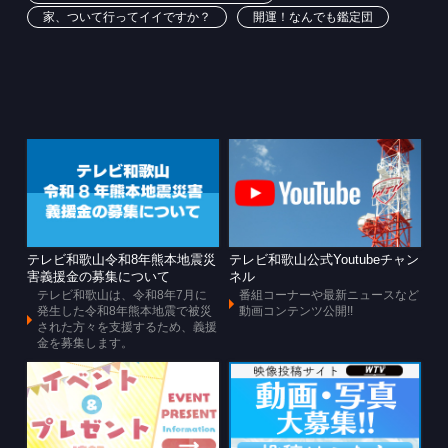
家、ついて行ってイイですか？
開運！なんでも鑑定団
テレビ和歌山令和8年熊本地震災
テレビ和歌山公式Youtubeチャン
害義援金の募集について
ネル
テレビ和歌山は、令和8年7月に
番組コーナーや最新ニュースなど
発生した令和8年熊本地震で被災
動画コンテンツ公開!!
された方々を支援するため、義援
金を募集します。