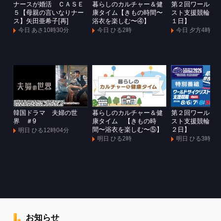
ナースが婚活 ＣＡＳＥ
暮らしのカルチャー＆健
第２回ワールド
５【母親の言いなりナー
康タイム【きもの時間〜
スト支援競輪Ｇ
ス】矢田亜希子[再]
浴衣を楽しむ〜④】
１日】
今日 あさ10時30分
今日 ひる2時
今日 夕方4時
韓国ドラマ 夫婦の世
暮らしのカルチャー＆健
第２回ワールド
界 ＃9
康タイム 【きもの時
スト支援競輪Ｇ
間〜浴衣を楽しむ〜⑤】
２日】
明日 ひる12時04分
明日 ひる2時
明日 ひる3時
お知らせ