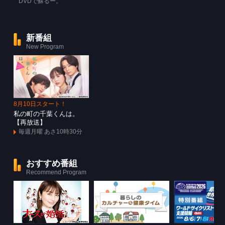
DVDで蘇るー。
新番組
New Program
8月10日スタート！
私の町の千葉くんは。
【再放送】
毎週月曜 あさ10時30分
おすすめ番組
Recommend Program