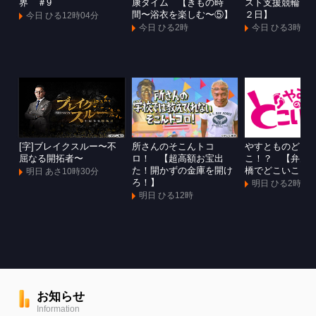
界 ＃9
康タイム 【きもの時
スト支援競輪Ｇ
間〜浴衣を楽しむ〜⑤】
２日】
今日 ひる12時04分
今日 ひる2時
今日 ひる3時
[字]ブレイクスルー〜不
所さんのそこんトコ
やすとものどこ
屈なる開拓者〜
ロ！ 【超高額お宝出
こ！？ 【弁天
た！開かずの金庫を開け
橋でどこいこ！
明日 あさ10時30分
ろ！】
明日 ひる2時
明日 ひる12時
お知らせ
Information