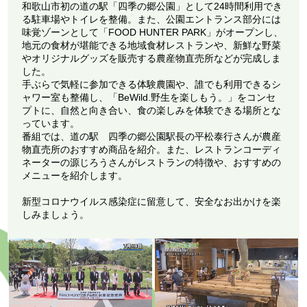
和歌山市初の道の駅「四季の郷公園」として24時間利用でき
る駐車場やトイレを整備。また、公園エントランス部分には
味覚ゾーンとして「FOOD HUNTER PARK」がオープンし、
地元の食材が堪能できる地域食材レストランや、新鮮な野菜
やオリジナルグッズを販売する農産物直売所などが完成しま
した。
手ぶらで気軽に参加できる体験農園や、誰でも利用できるシ
ャワー室も整備し、「BeWild.野生を楽しもう。」をコンセ
プトに、自然と向き合い、食の楽しみを体験できる場所とな
っています。
番組では、道の駅 四季の郷公園駅長の平松泰行さんが農産
物直売所のおすすめ商品を紹介。また、レストランコーディ
ネーターの源じろうさんがレストランの特徴や、おすすめの
メニューを紹介します。
新型コロナウイルス感染症に留意して、安全なお出かけを楽
しみましょう。