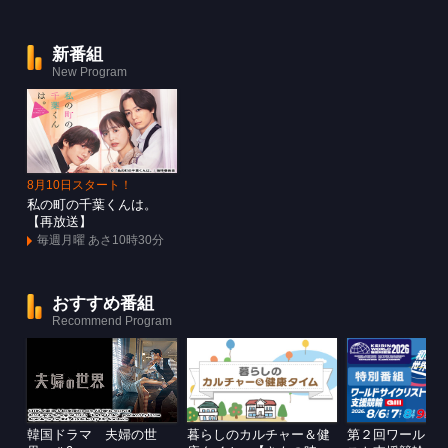
新番組
New Program
8月10日スタート！
私の町の千葉くんは。
【再放送】
毎週月曜 あさ10時30分
おすすめ番組
Recommend Program
韓国ドラマ 夫婦の世
暮らしのカルチャー＆健
第２回ワールド