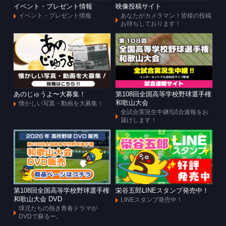
イベント・プレゼント情報
映像投稿サイト
イベント・プレゼント情報
あなたがカメラマン！皆様の投稿
お待ちしております！
あのじゅうよ〜大募集！
第108回全国高等学校野球選手権
和歌山大会
懐かしい写真・動画を大募集！
全試合実況生中継!!試合速報をお
届けします！
第108回全国高等学校野球選手権
栄谷五郎LINEスタンプ発売中！
和歌山大会 DVD
LINEスタンプ発売中！
球児たちの熱き青春ドラマが
DVDで蘇るー。