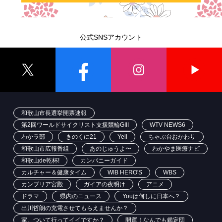
公式SNSアカウント
和歌山市長選挙開票速報
第2回ワールドサイクリスト支援競輪GIII
WTV NEWS6
わかラ部
きのくに21
Yell
ちゃぶ台おかわり
和歌山市広報番組
あのじゅうよ〜
わかやま医療ナビ
和歌山de乾杯!
カンパニーガイド
カルチャー＆健康タイム
WIB HERO'S
WBS
カンブリア宮殿
ガイアの夜明け
アニメ
ドラマ
県内のニュース
Youは何しに日本へ？
出川哲朗の充電させてもらえませんか？
家、ついて行ってイイですか？
開運！なんでも鑑定団