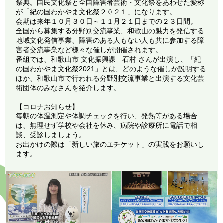
祭典。国民文化祭と全国障害者芸術・文化祭をあわせた愛称
が「紀の国わかやま文化祭２０２１」になります。
会期は来年１０月３０日～１１月２１日までの２３日間。
全国から募集する分野別交流事業、和歌山の魅力を発信する
地域文化発信事業、障害のある人もない人も共に参加する障
害者交流事業など様々な催しが開催されます。
番組では、和歌山市 文化振興課 石村 さんが出演し、「紀
の国わかやま文化祭2021」とは、どのような催しか説明する
ほか、和歌山市で行われる分野別交流事業と出演する文化芸
術団体のみなさんを紹介します。
【コロナお知らせ】
毎朝の体温測定や体調チェックを行い、発熱等がある場合
は、無理せず学校や会社を休み、病院や診療所に電話で相
談、受診しましょう。
お出かけの際は「新しい旅のエチケット」の実践をお願いし
ます。