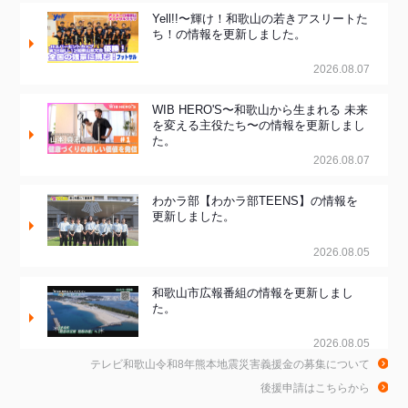
Yell!!〜輝け！和歌山の若きアスリートた
ち！の情報を更新しました。
2026.08.07
WIB HERO'S〜和歌山から生まれる 未来
を変える主役たち〜の情報を更新しまし
た。
2026.08.07
わかラ部【わかラ部TEENS】の情報を
更新しました。
2026.08.05
和歌山市広報番組の情報を更新しまし
た。
2026.08.05
テレビ和歌山令和8年熊本地震災害義援金の募集について
和歌山de乾杯！の情報を更新しました。
後援申請はこちらから