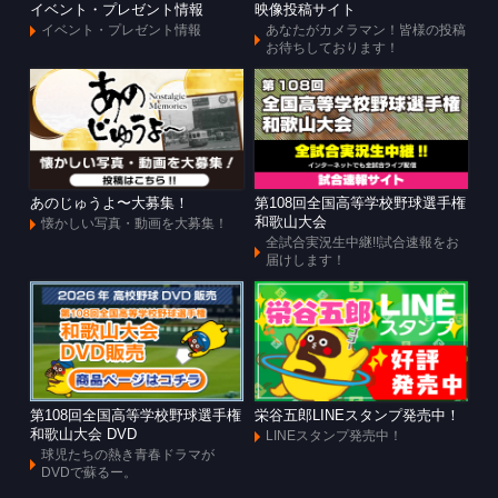
イベント・プレゼント情報
映像投稿サイト
イベント・プレゼント情報
あなたがカメラマン！皆様の投稿
お待ちしております！
あのじゅうよ〜大募集！
第108回全国高等学校野球選手権
和歌山大会
懐かしい写真・動画を大募集！
全試合実況生中継!!試合速報をお
届けします！
第108回全国高等学校野球選手権
栄谷五郎LINEスタンプ発売中！
和歌山大会 DVD
LINEスタンプ発売中！
球児たちの熱き青春ドラマが
DVDで蘇るー。