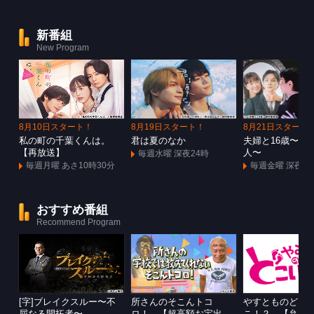
新番組
New Program
8月10日スタート！
8月19日スタート！
8月21日スタート
私の町の千葉くんは。
君は夏のなか
夫婦と16歳〜狂
【再放送】
人〜
毎週水曜 深夜24時
毎週月曜 あさ10時30分
毎週金曜 深夜1
おすすめ番組
Recommend Program
[字]ブレイクスルー〜不
所さんのそこんトコ
やすとものどこ