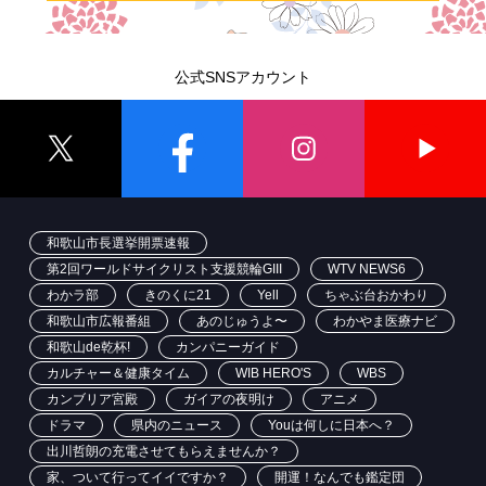
公式SNSアカウント
和歌山市長選挙開票速報
第2回ワールドサイクリスト支援競輪GIII
WTV NEWS6
わかラ部
きのくに21
Yell
ちゃぶ台おかわり
和歌山市広報番組
あのじゅうよ〜
わかやま医療ナビ
和歌山de乾杯!
カンパニーガイド
カルチャー＆健康タイム
WIB HERO'S
WBS
カンブリア宮殿
ガイアの夜明け
アニメ
ドラマ
県内のニュース
Youは何しに日本へ？
出川哲朗の充電させてもらえませんか？
家、ついて行ってイイですか？
開運！なんでも鑑定団