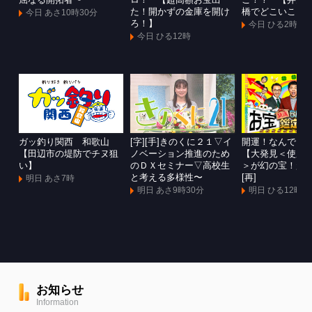
屈なる開拓者〜
ロ！ 【超高額お宝出
こ！？ 【弁天
た！開かずの金庫を開け
橋でどこいこ！
今日 あさ10時30分
ろ！】
今日 ひる2時
今日 ひる12時
ガッ釣り関西 和歌山
[字][手]きのくに２１▽イ
開運！なんでも
【田辺市の堤防でチヌ狙
ノベーション推進のため
【大発見＜使用
い】
のＤＸセミナー▽高校生
＞が幻の宝！超
と考える多様性〜
[再]
明日 あさ7時
明日 あさ9時30分
明日 ひる12時
お知らせ
Information