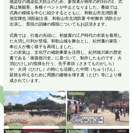
感染症の感染拡大防止のため、参加者が例年の約3分の1、式
典は無観客、各種イベントが中止となりました。番組では、
式典の模様を中心に紹介するとともに、和歌山市北消防署
池宮輝也 消防副士長、和歌山市北消防署 中村舞衣 消防士が
出演し、普段の訓練の模様についてもお話頂きます。
式典では、行進の先頭に、初披露の江戸時代の衣装を着用し
た火消し行列が登場。和歌山城を舞台とし、紀州藩の家臣・
奉公人が働く様子を再現しました。
この衣装は、文化庁の補助事業を活用し、紀州徳川家の歴史
書である「南葵徳川史」に基づいて、制作したものです。火
消(ひけし)の指揮を行う、先手者頭（さきてものがしら）
や、火消（ひけし）の時にも活躍した中間（ちゅうげん）、
延焼を抑えるために周囲の建物を壊す鳶（とび）等により構
成されています。