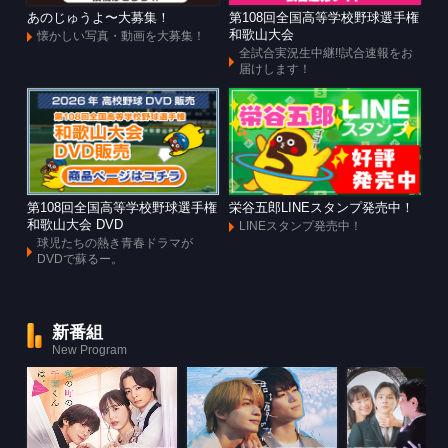
あのじゅうよ〜大募集！
第108回全国高等学校野球選手権
和歌山大会
懐かしい写真・動画を大募集！
全試合実況生中継!!試合速報をお
届けします！
第108回全国高等学校野球選手権
栄谷五郎LINEスタンプ発売中！
和歌山大会 DVD
LINEスタンプ発売中！
球児たちの熱き青春ドラマが
DVDで蘇るー。
新番組
New Program