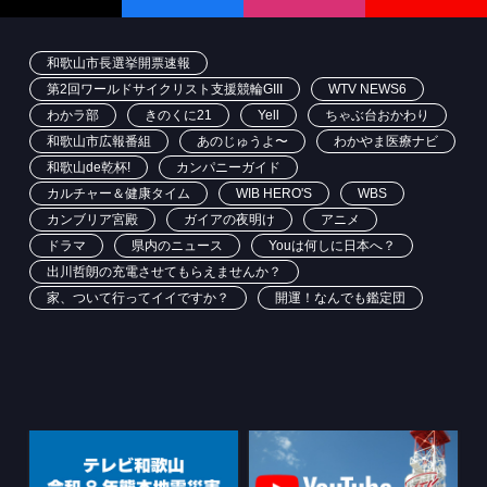
和歌山市長選挙開票速報
第2回ワールドサイクリスト支援競輪GIII
WTV NEWS6
わかラ部
きのくに21
Yell
ちゃぶ台おかわり
和歌山市広報番組
あのじゅうよ〜
わかやま医療ナビ
和歌山de乾杯!
カンパニーガイド
カルチャー＆健康タイム
WIB HERO'S
WBS
カンブリア宮殿
ガイアの夜明け
アニメ
ドラマ
県内のニュース
Youは何しに日本へ？
出川哲朗の充電させてもらえませんか？
家、ついて行ってイイですか？
開運！なんでも鑑定団