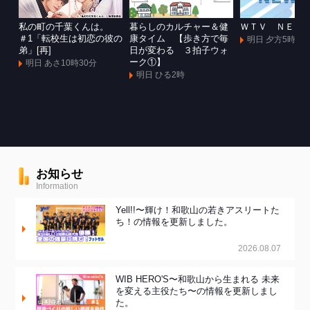
私の町の千葉くんは。
暮らしのカルチャー＆健
ＷＴＶ ＮＥＷ
＃1「転校生は初恋の彼の
康タイム 【歩き方で毎
明日 夕方5時55
弟」[再]
日が変わる ３拍子ウォ
ーク①】
明日 あさ10時30分
明日 ひる2時
お知らせ
Information
Yell!!〜輝け！和歌山の若きアスリートた
ち！の情報を更新しました。
2026.08.07
WIB HERO'S〜和歌山から生まれる 未来
を変える主役たち〜の情報を更新しまし
た。