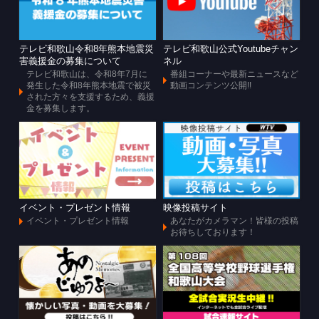
テレビ和歌山令和8年熊本地震災
テレビ和歌山公式Youtubeチャン
害義援金の募集について
ネル
テレビ和歌山は、令和8年7月に
番組コーナーや最新ニュースなど
発生した令和8年熊本地震で被災
動画コンテンツ公開!!
された方々を支援するため、義援
金を募集します。
イベント・プレゼント情報
映像投稿サイト
イベント・プレゼント情報
あなたがカメラマン！皆様の投稿
お待ちしております！