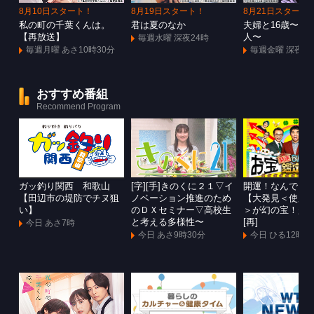
8月10日スタート！
8月19日スタート！
8月21日スタート
私の町の千葉くんは。
君は夏のなか
夫婦と16歳〜狂
【再放送】
人〜
毎週水曜 深夜24時
毎週月曜 あさ10時30分
毎週金曜 深夜1
おすすめ番組
Recommend Program
ガッ釣り関西 和歌山
[字][手]きのくに２１▽イ
開運！なんでも
【田辺市の堤防でチヌ狙
ノベーション推進のため
【大発見＜使用
い】
のＤＸセミナー▽高校生
＞が幻の宝！超
と考える多様性〜
[再]
今日 あさ7時
今日 あさ9時30分
今日 ひる12時