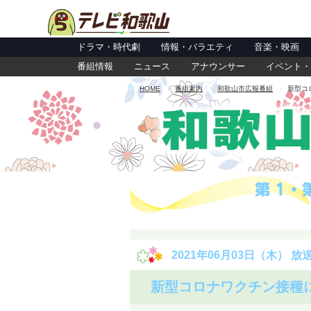
ドラマ・時代劇
情報・バラエティ
音楽・映画
番組情報
ニュース
アナウンサー
イベント・
HOME
番組案内
和歌山市広報番組
新型コ
2021年06月03日（木） 放
新型コロナワクチン接種