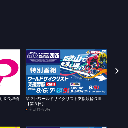
町＆長堀橋
第２回ワールドサイクリスト支援競輪ＧⅢ
ＷＴＶ
【第３日】
今日 よ
今日 ひる3時