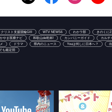
クリスト支援競輪GIII
WTV NEWS6
わかラ部
きのくに2
かやま医療ナビ
和歌山de乾杯!
カンパニーガイド
カルチ
メ
ドラマ
県内のニュース
Youは何しに日本へ？
でも鑑定団