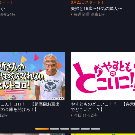
タート！
8月21日スタート！
なか
夫婦と16歳〜狂気の隣人〜
深夜24時
毎週金曜 深夜1時
そこんトコロ！ 【超高額お宝出
やすとものどこいこ！？ 【弁天
ずの金庫を開けろ！】
でどこいこ！？】
12時
今日 ひる2時