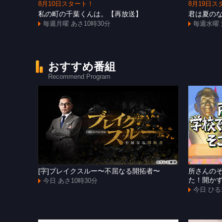
8月10日スタート！
8月19日ス
私の町の千葉くんは。【再放送】
君は夏の
毎週月曜 あさ10時30分
毎週水曜 
おすすめ番組
Recommend Program
[字]ブレイクスルー〜不屈なる開拓者〜
所さんの
た！開か
今日 あさ10時30分
今日 ひる