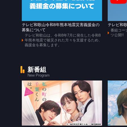
テレビ和歌山令和8年熊本地震災害義援金の
テレビ和歌
募集について
番組コー
ツ公開!!
テレビ和歌山は、令和8年7月に発生した令和8
年熊本地震で被災された方々を支援するため、
義援金を募集します。
新番組
New Program