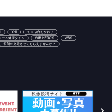
1
Yell
ちゃぶ台おかわり
ャー＆健康タイム
WIB HERO'S
WBS
出川哲朗の充電させてもらえませんか？