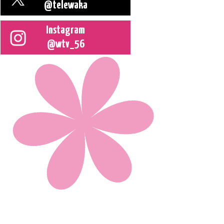
@telewaka
Instagram
@wtv_56