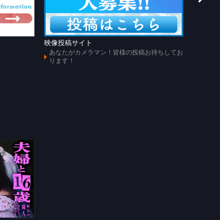
映像投稿サイト
あのじ
あなたがカメラマン！皆様の投稿お待ちしてお
懐かし
ります！