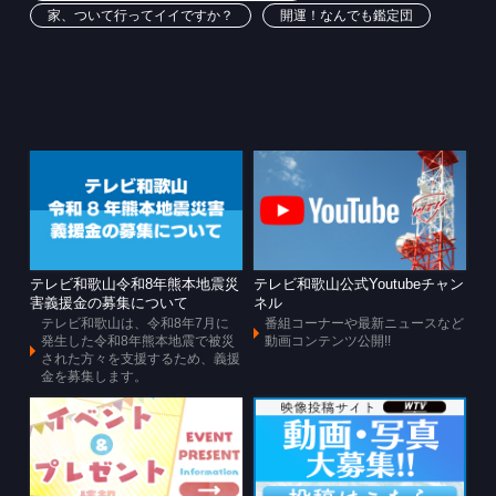
家、ついて行ってイイですか？
開運！なんでも鑑定団
テレビ和歌山令和8年熊本地震災
テレビ和歌山公式Youtubeチャン
害義援金の募集について
ネル
テレビ和歌山は、令和8年7月に
番組コーナーや最新ニュースなど
発生した令和8年熊本地震で被災
動画コンテンツ公開!!
された方々を支援するため、義援
金を募集します。