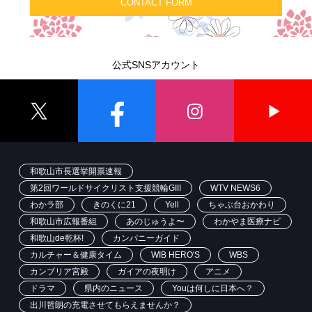
CONTACT FORM
公式SNSアカウント
和歌山市長選挙開票速報
第2回ワールドサイクリスト支援競輪GIII
WTV NEWS6
わかラ部
きのくに21
Yell
ちゃぶ台おかわり
和歌山市広報番組
あのじゅうよ〜
わかやま医療ナビ
和歌山de乾杯!
カンパニーガイド
カルチャー＆健康タイム
WIB HERO'S
WBS
カンブリア宮殿
ガイアの夜明け
アニメ
ドラマ
県内のニュース
Youは何しに日本へ？
出川哲朗の充電させてもらえませんか？