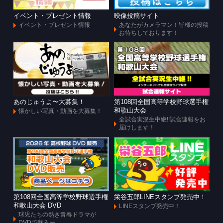
イベント・プレゼント情報
映像投稿サイト
イベント・プレゼント情報
あなたがカメラマン！皆様の投稿
お待ちしております！
あのじゅうよ〜大募集！
第108回全国高等学校野球選手権
和歌山大会
懐かしい写真・動画を大募集！
全試合実況生中継!!試合速報をお
届けします！
第108回全国高等学校野球選手権
栄谷五郎LINEスタンプ発売中！
和歌山大会 DVD
LINEスタンプ発売中！
球児たちの熱き青春ドラマが
DVDで蘇るー。