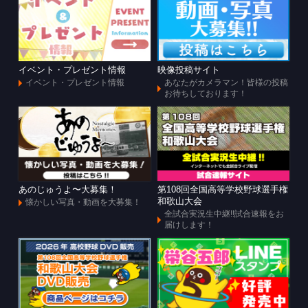
イベント・プレゼント情報
映像投稿サイト
イベント・プレゼント情報
あなたがカメラマン！皆様の投稿
お待ちしております！
あのじゅうよ〜大募集！
第108回全国高等学校野球選手権
和歌山大会
懐かしい写真・動画を大募集！
全試合実況生中継!!試合速報をお
届けします！