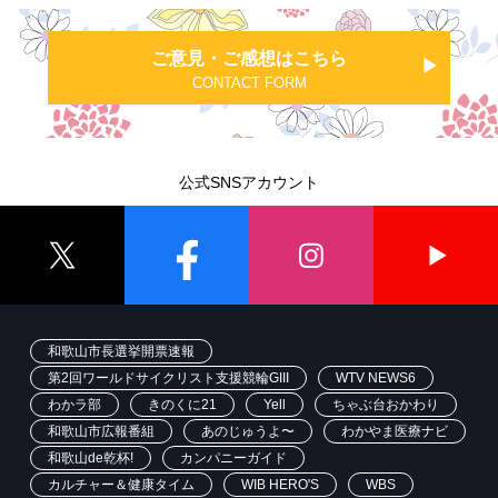
ご意見・ご感想はこちら
CONTACT FORM
公式SNSアカウント
和歌山市長選挙開票速報
第2回ワールドサイクリスト支援競輪GIII
WTV NEWS6
わかラ部
きのくに21
Yell
ちゃぶ台おかわり
和歌山市広報番組
あのじゅうよ〜
わかやま医療ナビ
和歌山de乾杯!
カンパニーガイド
カルチャー＆健康タイム
WIB HERO'S
WBS