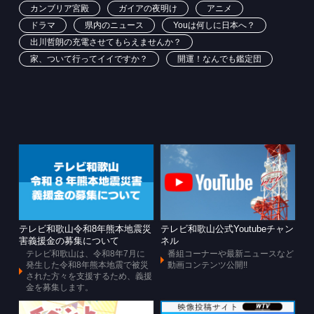
カンブリア宮殿
ガイアの夜明け
アニメ
ドラマ
県内のニュース
Youは何しに日本へ？
出川哲朗の充電させてもらえませんか？
家、ついて行ってイイですか？
開運！なんでも鑑定団
テレビ和歌山令和8年熊本地震災
テレビ和歌山公式Youtubeチャン
害義援金の募集について
ネル
テレビ和歌山は、令和8年7月に
番組コーナーや最新ニュースなど
発生した令和8年熊本地震で被災
動画コンテンツ公開!!
された方々を支援するため、義援
金を募集します。