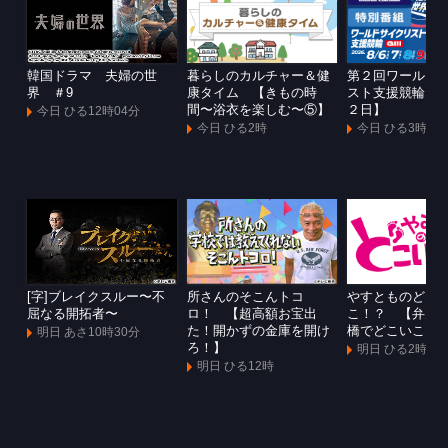
韓国ドラマ 夫婦の世
暮らしのカルチャー＆健
第２回ワールド
界 ＃9
康タイム 【きもの時
スト支援競輪Ｇ
間〜浴衣を楽しむ〜⑤】
２日】
今日 ひる12時04分
今日 ひる2時
今日 ひる3時
[字]ブレイクスルー〜不
所さんのそこんトコ
やすとものどこ
屈なる開拓者〜
ロ！ 【超高額お宝出
こ！？ 【弁天
た！開かずの金庫を開け
橋でどこいこ！
明日 あさ10時30分
ろ！】
明日 ひる2時
明日 ひる12時