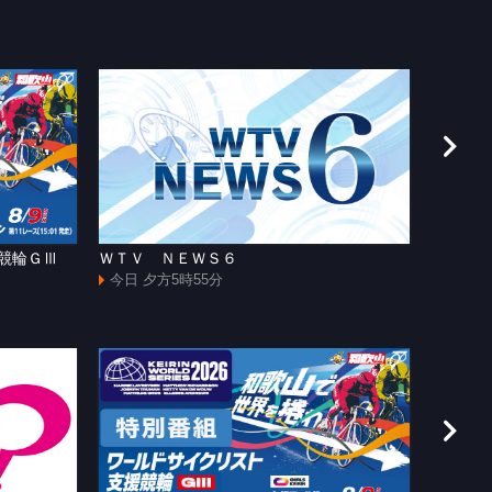
援競輪ＧⅢ
ＷＴＶ ＮＥＷＳ６
[手]和
ャズマ
今日 夕方5時55分
今日 よ