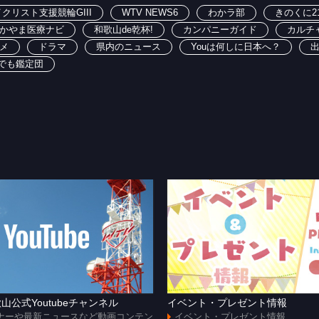
クリスト支援競輪GIII
WTV NEWS6
わかラ部
きのくに2
かやま医療ナビ
和歌山de乾杯!
カンパニーガイド
カルチ
メ
ドラマ
県内のニュース
Youは何しに日本へ？
でも鑑定団
山公式Youtubeチャンネル
イベント・プレゼント情報
ナーや最新ニュースなど動画コンテン
イベント・プレゼント情報