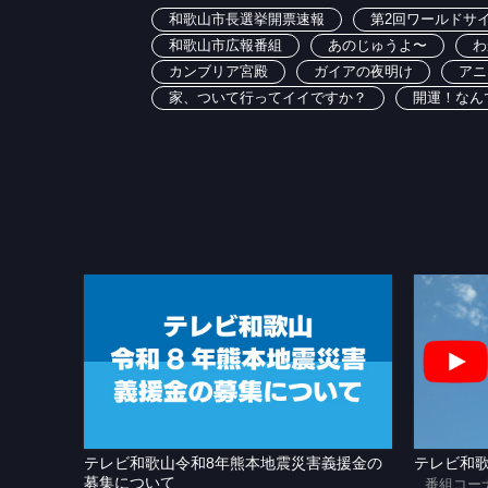
和歌山市長選挙開票速報
第2回ワールドサイ
和歌山市広報番組
あのじゅうよ〜
わ
カンブリア宮殿
ガイアの夜明け
アニ
家、ついて行ってイイですか？
開運！なん
テレビ和歌山令和8年熊本地震災害義援金の
テレビ和歌
募集について
番組コー