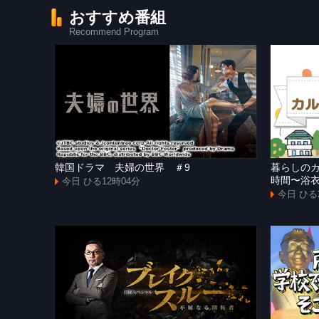
おすすめ番組
Recommend Program
韓国ドラマ 夫婦の世界 ＃9
暮らしの
時間〜浴
今日 ひる12時04分
今日 ひる