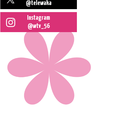
@telewaka
Instagram
@wtv_56