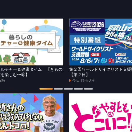
カルチャー＆健康タイム 【きもの
第２回ワールドサイクリスト支
衣を楽しむ〜⑤】
【第２日】
2時
今日 ひる3時