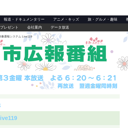
報道・ドキュメンタリー
アニメ・キッズ
旅・グルメ・趣味
プレゼント
会社案内
データ放送
映像通報システム Live119
送
ve119