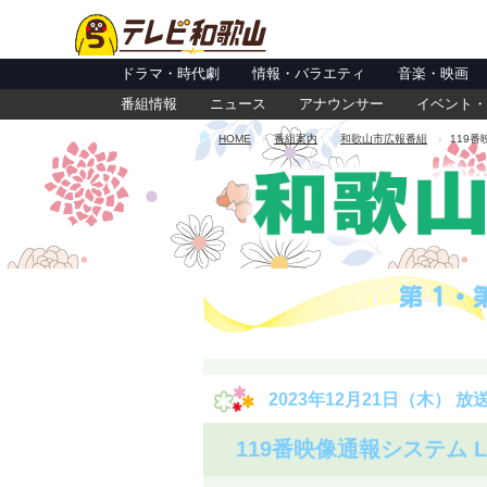
ドラマ・時代劇
情報・バラエティ
音楽・映画
番組情報
ニュース
アナウンサー
イベント・
HOME
番組案内
和歌山市広報番組
119番
2023年12月21日（木） 放
119番映像通報システム Li