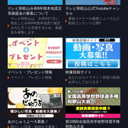
テレビ和歌山令和8年熊本地震災
テレビ和歌山公式Youtubeチャン
害義援金の募集について
ネル
テレビ和歌山は、令和8年7月に
番組コーナーや最新ニュースなど
発生した令和8年熊本地震で被災
動画コンテンツ公開!!
された方々を支援するため、義援
金を募集します。
イベント・プレゼント情報
映像投稿サイト
イベント・プレゼント情報
あなたがカメラマン！皆様の投稿
お待ちしております！
あのじゅうよ〜大募集！
第108回全国高等学校野球選手権
和歌山大会
懐かしい写真・動画を大募集！