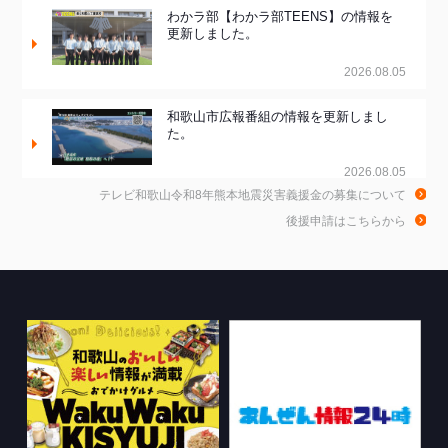
わかラ部【わかラ部TEENS】の情報を
更新しました。
2026.08.05
和歌山市広報番組の情報を更新しまし
た。
2026.08.05
テレビ和歌山令和8年熊本地震災害義援金の募集について
和歌山de乾杯！の情報を更新しました。
後援申請はこちらから
2026.08.04
きのくに21の情報を更新しました。
2026.08.03
ちゃぶ台おかわりの情報を更新しまし
た。