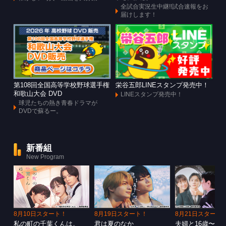
全試合実況生中継!!試合速報をお
届けします！
第108回全国高等学校野球選手権
栄谷五郎LINEスタンプ発売中！
和歌山大会 DVD
LINEスタンプ発売中！
球児たちの熱き青春ドラマが
DVDで蘇るー。
新番組
New Program
8月10日スタート！
8月19日スタート！
8月21日スタート
私の町の千葉くんは。
君は夏のなか
夫婦と16歳〜狂