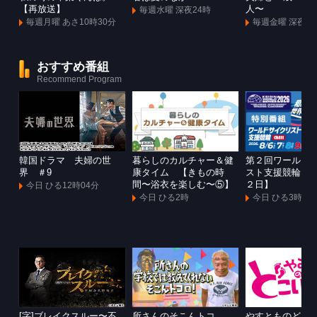
【再放送】
人〜
毎週水曜 深夜24時
毎週月曜 あさ10時30分
毎週金曜 深夜1
おすすめ番組
Recommend Program
韓国ドラマ 夫婦の世
暮らしのカルチャー＆健
第２回ワールド
界 ＃9
康タイム 【きもの時
スト支援競輪Ｇ
間〜浴衣を楽しむ〜⑤】
２日】
今日 ひる12時04分
今日 ひる2時
今日 ひる3時
[字]ブレイクスルー〜不
所さんのそこんトコ
やすとものどこ