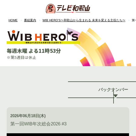
HOME
番組案内
WIB HERO'S〜和歌山から生まれる 未来を変える主役たち〜
第
毎週木曜 よる11時53分
※第5週目は休止
バックナンバー
2026年06月18日(木)
第一回WIB年次総会2026 #3