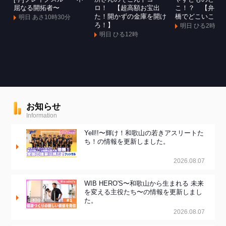
屈なる開拓者〜
ロ！ 【超高額お宝出
こ！？ 【弁天
た！開かずの金庫を開け
橋でどこいこ！
明日 あさ10時30分
ろ！】
明日 ひる2時
明日 ひる12時
お知らせ
Information
Yell!!〜輝け！和歌山の若きアスリートた
ち！の情報を更新しました。
2026.08.07
WIB HERO'S〜和歌山から生まれる 未来
を変える主役たち〜の情報を更新しまし
た。
2026.08.07