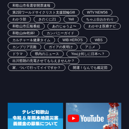
和歌山市長選挙開票速報
第2回ワールドサイクリスト支援競輪GIII
WTV NEWS6
わかラ部
きのくに21
Yell
ちゃぶ台おかわり
和歌山市広報番組
あのじゅうよ〜
わかやま医療ナビ
和歌山de乾杯!
カンパニーガイド
カルチャー＆健康タイム
WIB HERO'S
WBS
カンブリア宮殿
ガイアの夜明け
アニメ
ドラマ
県内のニュース
Youは何しに日本へ？
出川哲朗の充電させてもらえませんか？
家、ついて行ってイイですか？
開運！なんでも鑑定団