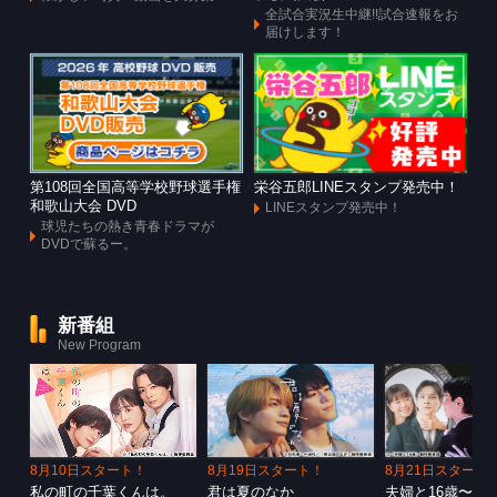
全試合実況生中継!!試合速報をお
届けします！
第108回全国高等学校野球選手権
栄谷五郎LINEスタンプ発売中！
和歌山大会 DVD
LINEスタンプ発売中！
球児たちの熱き青春ドラマが
DVDで蘇るー。
新番組
New Program
8月10日スタート！
8月19日スタート！
8月21日スタート
私の町の千葉くんは。
君は夏のなか
夫婦と16歳〜狂