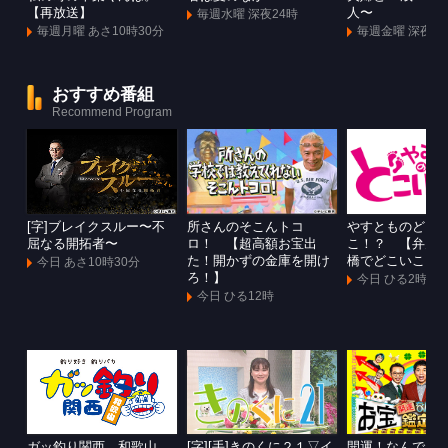
【再放送】
人〜
毎週水曜 深夜24時
毎週月曜 あさ10時30分
毎週金曜 深夜1
おすすめ番組
Recommend Program
[字]ブレイクスルー〜不
所さんのそこんトコ
やすとものどこ
屈なる開拓者〜
ロ！ 【超高額お宝出
こ！？ 【弁天
た！開かずの金庫を開け
橋でどこいこ！
今日 あさ10時30分
ろ！】
今日 ひる2時
今日 ひる12時
ガッ釣り関西 和歌山
[字][手]きのくに２１▽イ
開運！なんでも