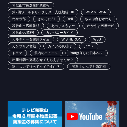
和歌山市長選挙開票速報
第2回ワールドサイクリスト支援競輪GIII
WTV NEWS6
わかラ部
きのくに21
Yell
ちゃぶ台おかわり
和歌山市広報番組
あのじゅうよ〜
わかやま医療ナビ
和歌山de乾杯!
カンパニーガイド
カルチャー＆健康タイム
WIB HERO'S
WBS
カンブリア宮殿
ガイアの夜明け
アニメ
ドラマ
県内のニュース
Youは何しに日本へ？
出川哲朗の充電させてもらえませんか？
家、ついて行ってイイですか？
開運！なんでも鑑定団