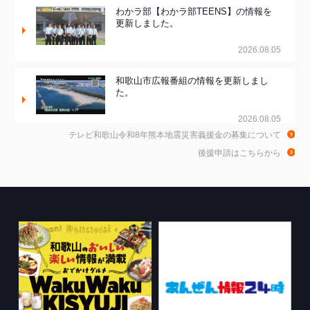
わかラ部【わかラ部TEENS】の情報を
更新しました。
2026.08.05
和歌山市広報番組の情報を更新しまし
た。
2026.08.05
テレビ和歌山令和8年熊本地震災害義援金の募集について
和歌山de乾杯！の情報を更新しました。
後援申請はこちらから
2026.08.04
きのくに21の情報を更新しました。
2026.08.03
ちゃぶ台おかわりの情報を更新しまし
た。