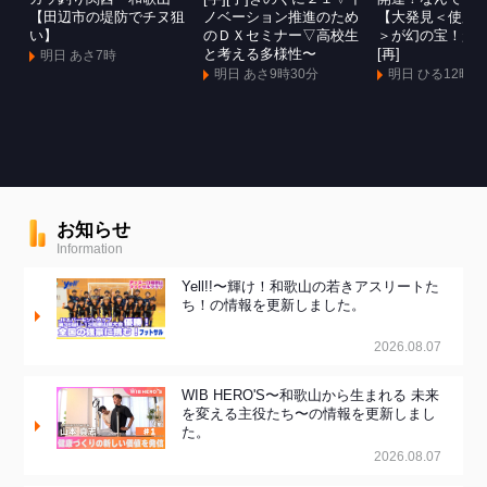
【田辺市の堤防でチヌ狙
ノベーション推進のため
【大発見＜使用
い】
のＤＸセミナー▽高校生
＞が幻の宝！超
と考える多様性〜
[再]
明日 あさ7時
明日 あさ9時30分
明日 ひる12時
お知らせ
Information
Yell!!〜輝け！和歌山の若きアスリートた
ち！の情報を更新しました。
2026.08.07
WIB HERO'S〜和歌山から生まれる 未来
を変える主役たち〜の情報を更新しまし
た。
2026.08.07