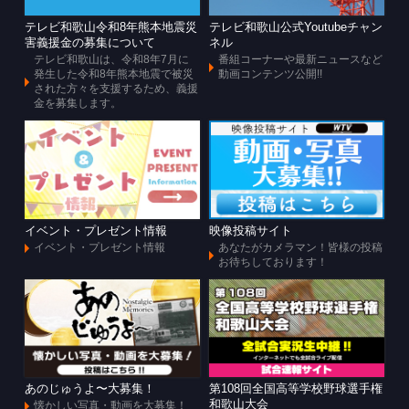
テレビ和歌山令和8年熊本地震災
テレビ和歌山公式Youtubeチャン
害義援金の募集について
ネル
テレビ和歌山は、令和8年7月に
番組コーナーや最新ニュースなど
発生した令和8年熊本地震で被災
動画コンテンツ公開!!
された方々を支援するため、義援
金を募集します。
イベント・プレゼント情報
映像投稿サイト
イベント・プレゼント情報
あなたがカメラマン！皆様の投稿
お待ちしております！
あのじゅうよ〜大募集！
第108回全国高等学校野球選手権
和歌山大会
懐かしい写真・動画を大募集！