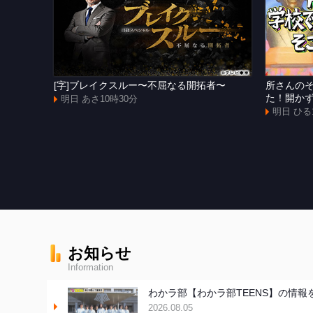
[字]ブレイクスルー〜不屈なる開拓者〜
所さんの
た！開か
明日 あさ10時30分
明日 ひる
お知らせ
Information
わかラ部【わかラ部TEENS】の情報
2026.08.05