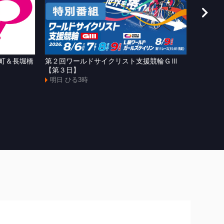
町＆長堀橋
第２回ワールドサイクリスト支援競輪ＧⅢ
ＷＴＶ
【第３日】
明日 よ
明日 ひる3時