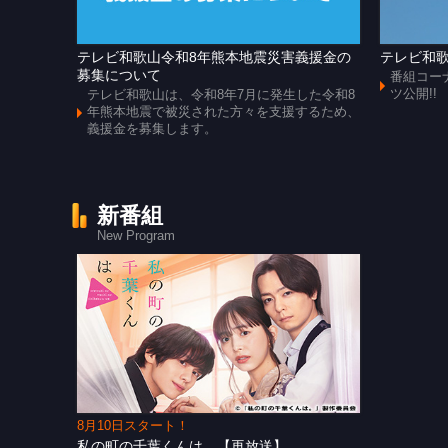
テレビ和歌山令和8年熊本地震災害義援金の
テレビ和歌
募集について
番組コー
ツ公開!!
テレビ和歌山は、令和8年7月に発生した令和8
年熊本地震で被災された方々を支援するため、
義援金を募集します。
新番組
New Program
8月10日スタート！
私の町の千葉くんは。【再放送】