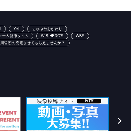
1
Yell
ちゃぶ台おかわり
ャー＆健康タイム
WIB HERO'S
WBS
出川哲朗の充電させてもらえませんか？