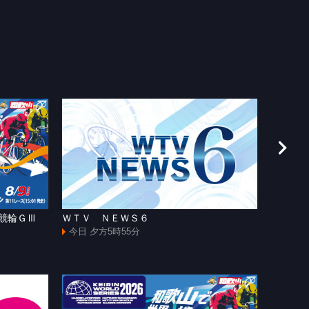
援競輪ＧⅢ
ＷＴＶ ＮＥＷＳ６
[手]和
ャズマ
今日 夕方5時55分
今日 よ