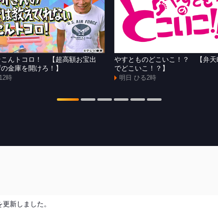
そこんトコロ！ 【超高額お宝出
やすとものどこいこ！？ 【弁天
ずの金庫を開けろ！】
でどこいこ！？】
12時
明日 ひる2時
を更新しました。