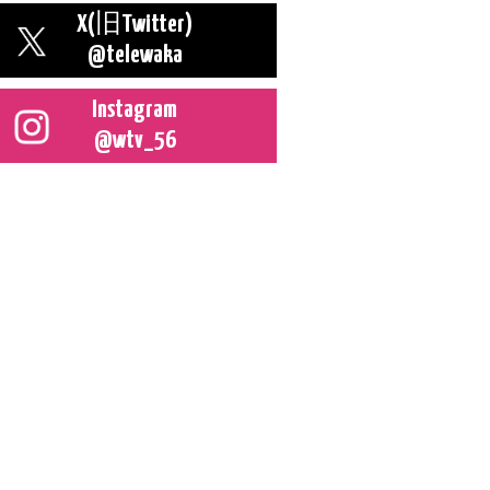
X(旧Twitter)
@telewaka
Instagram
@wtv_56