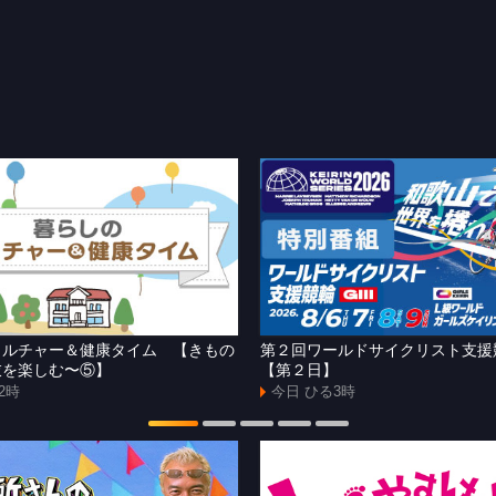
カルチャー＆健康タイム 【きもの
第２回ワールドサイクリスト支
衣を楽しむ〜⑤】
【第２日】
2時
今日 ひる3時