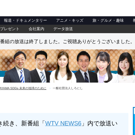
報道・ドキュメンタリー
アニメ・キッズ
旅・グルメ・趣味
プレゼント
会社案内
データ放送
番組の放送は終了しました。ご視聴ありがとうございました。
AYAMA SDGs 未来の地球のために
一般社団法人しろにし
は引き続き、新番組「
WTV NEWS6
」内で放送い