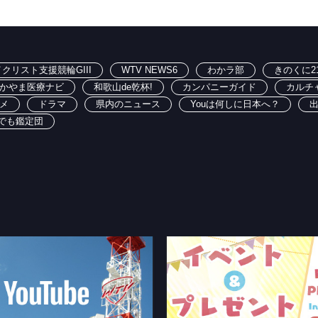
クリスト支援競輪GIII
WTV NEWS6
わかラ部
きのくに2
かやま医療ナビ
和歌山de乾杯!
カンパニーガイド
カルチ
メ
ドラマ
県内のニュース
Youは何しに日本へ？
でも鑑定団