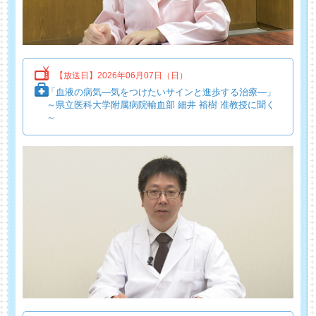
【放送日】2026年06月07日（日）
「血液の病気―気をつけたいサインと進歩する治療―」
～県立医科大学附属病院輸血部 細井 裕樹 准教授に聞く
～