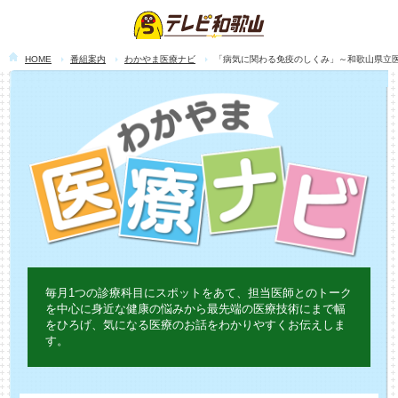
HOME
番組案内
わかやま医療ナビ
「病気に関わる免疫のしくみ」～和歌山県立医科
毎月1つの診療科目にスポットをあて、担当医師とのトーク
を中心に身近な健康の悩みから最先端の医療技術にまで幅
をひろげ、気になる医療のお話をわかりやすくお伝えしま
す。