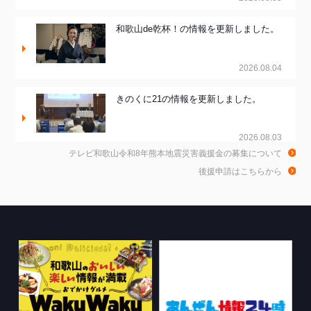
和歌山de乾杯！の情報を更新しました。
2026.08.04
きのくに21の情報を更新しました。
2026.08.03
テレビ和歌山令和8年熊本地震災害義援金の募集について
ちゃぶ台おかわりの情報を更新しまし
後援申請はこちらから
た。
2026.07.30
WTV NEWS6【WAKAYAMA SDGs】の
情報を更新しました。
2026.07.29
特別番組【8月】の情報を更新しました。