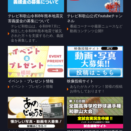
テレビ和歌山令和8年熊本地震災
テレビ和歌山公式Youtubeチャン
害義援金の募集について
ネル
テレビ和歌山は、令和8年7月に
番組コーナーや最新ニュースなど
発生した令和8年熊本地震で被災
動画コンテンツ公開!!
された方々を支援するため、義援
金を募集します。
イベント・プレゼント情報
映像投稿サイト
イベント・プレゼント情報
あなたがカメラマン！皆様の投稿
お待ちしております！