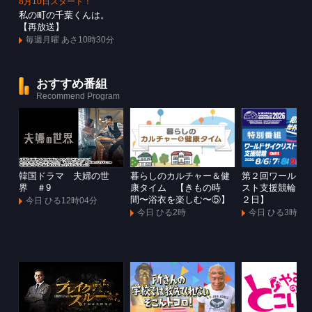
8月10日スタート！
私の町の千葉くんは。
【再放送】
毎週月曜 あさ10時30分
おすすめ番組
Recommend Program
韓国ドラマ 夫婦の世
暮らしのカルチャー＆健
第２回ワールド
界 ＃9
康タイム 【きもの時
スト支援競輪Ｇ
間〜浴衣を楽しむ〜⑤】
２日】
今日 ひる12時04分
今日 ひる2時
今日 ひる3時