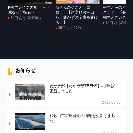
[字]ブレイクスルー〜不
所さんのそこんトコ
やすとものどこ
屈なる開拓者〜
ロ！ 【超高額お宝出
こ！？ 【弁天
た！開かずの金庫を開け
橋でどこいこ！
明日 あさ10時30分
ろ！】
明日 ひる2時
明日 ひる12時
お知らせ
Information
わかラ部【わかラ部TEENS】の情報を
更新しました。
2026.08.05
和歌山市広報番組の情報を更新しまし
た。
2026.08.05