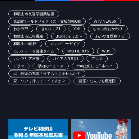
和歌山市長選挙開票速報
第2回ワールドサイクリスト支援競輪GIII
WTV NEWS6
わかラ部
きのくに21
Yell
ちゃぶ台おかわり
和歌山市広報番組
あのじゅうよ〜
わかやま医療ナビ
和歌山de乾杯!
カンパニーガイド
カルチャー＆健康タイム
WIB HERO'S
WBS
カンブリア宮殿
ガイアの夜明け
アニメ
ドラマ
県内のニュース
Youは何しに日本へ？
出川哲朗の充電させてもらえませんか？
家、ついて行ってイイですか？
開運！なんでも鑑定団