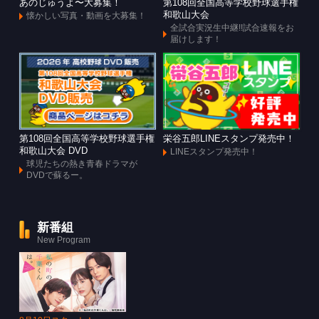
あのじゅうよ〜大募集！
第108回全国高等学校野球選手権
和歌山大会
懐かしい写真・動画を大募集！
全試合実況生中継!!試合速報をお
届けします！
第108回全国高等学校野球選手権
栄谷五郎LINEスタンプ発売中！
和歌山大会 DVD
LINEスタンプ発売中！
球児たちの熱き青春ドラマが
DVDで蘇るー。
新番組
New Program