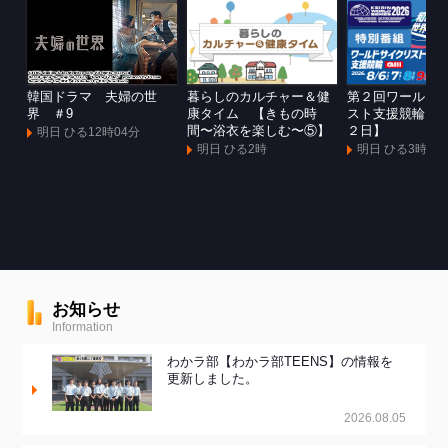
韓国ドラマ 夫婦の世
暮らしのカルチャー＆健
第２回ワールド
界 ＃9
康タイム 【きもの時
スト支援競輪Ｇ
間〜浴衣を楽しむ〜⑤】
２日】
明日 ひる12時04分
明日 ひる2時
明日 ひる3時
お知らせ
Information
わかラ部【わかラ部TEENS】の情報を
更新しました。
2026.08.05