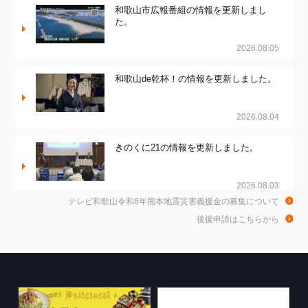
和歌山市広報番組の情報を更新しまし
た。
2026.08.05
和歌山de乾杯！の情報を更新しました。
2026.08.04
きのくに21の情報を更新しました。
2026.08.03
テレビ和歌山令和8年熊本地震災害義援金の募集について
ちゃぶ台おかわりの情報を更新しまし
後援申請はこちらから
た。
2026.07.30
WTV NEWS6【WAKAYAMA SDGs】の
情報を更新しました。