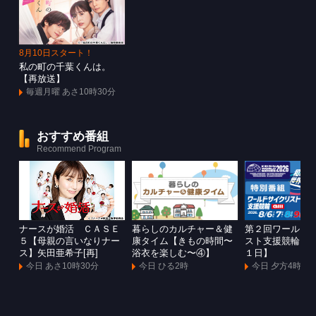
8月10日スタート！
私の町の千葉くんは。
【再放送】
毎週月曜 あさ10時30分
おすすめ番組
Recommend Program
ナースが婚活 ＣＡＳＥ
暮らしのカルチャー＆健
第２回ワールド
５【母親の言いなりナー
康タイム【きもの時間〜
スト支援競輪Ｇ
ス】矢田亜希子[再]
浴衣を楽しむ〜④】
１日】
今日 あさ10時30分
今日 ひる2時
今日 夕方4時