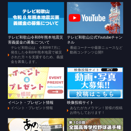
テレビ和歌山令和8年熊本地震災
テレビ和歌山公式Youtubeチャン
害義援金の募集について
ネル
テレビ和歌山は、令和8年7月に
番組コーナーや最新ニュースなど
発生した令和8年熊本地震で被災
動画コンテンツ公開!!
された方々を支援するため、義援
金を募集します。
イベント・プレゼント情報
映像投稿サイト
イベント・プレゼント情報
あなたがカメラマン！皆様の投稿
お待ちしております！