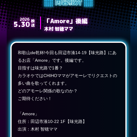
2026
「Amore」後編
放送
5.30
木村 智穂ママ
和歌山de乾杯!今回も田辺市湊14-19【味光路】にあ
るお店「Amore」です。後編です。
目指すは味光路で1番？
カラオケではCHIHOママがアモーレでリクエストの
多い曲を歌ってくれます。
どのアモーレ関係の歌なのか？
ご期待ください！
「Amore」
住所：田辺市湊10-22 1F【味光路】
出演：木村 智穂ママ