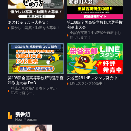
あのじゅうよ〜大募集！
第108回全国高等学校野球選手権
和歌山大会
懐かしい写真・動画を大募集！
全試合実況生中継!!試合速報をお
届けします！
第108回全国高等学校野球選手権
栄谷五郎LINEスタンプ発売中！
和歌山大会 DVD
LINEスタンプ発売中！
球児たちの熱き青春ドラマが
DVDで蘇るー。
新番組
New Program