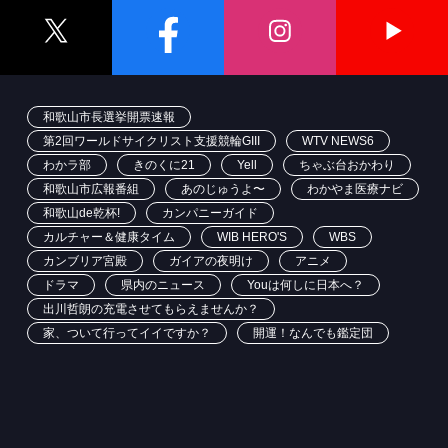
和歌山市長選挙開票速報
第2回ワールドサイクリスト支援競輪GIII
WTV NEWS6
わかラ部
きのくに21
Yell
ちゃぶ台おかわり
和歌山市広報番組
あのじゅうよ〜
わかやま医療ナビ
和歌山de乾杯!
カンパニーガイド
カルチャー＆健康タイム
WIB HERO'S
WBS
カンブリア宮殿
ガイアの夜明け
アニメ
ドラマ
県内のニュース
Youは何しに日本へ？
出川哲朗の充電させてもらえませんか？
家、ついて行ってイイですか？
開運！なんでも鑑定団