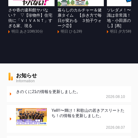
さや香の違和館ヤバな
暮らしのカルチャー＆健
ソレダメ！〜あ
い？ ▽【珍物件】住宅
康タイム 【歩き方で毎
識は非常識！？
街に「ＶＩＶＡＮＴ」す
日が変わる ３拍子ウォ
地・小田原のマ
ぎる家、現る
ーク②】
し】[再]
明日 あさ10時30分
明日 ひる2時
明日 夕方5時
お知らせ
Information
きのくに21の情報を更新しました。
2026.08.10
Yell!!〜輝け！和歌山の若きアスリートた
ち！の情報を更新しました。
2026.08.07