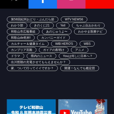
第58回紀州おどり・ぶんだら節
WTV NEWS6
わかラ部
きのくに21
Yell
ちゃぶ台おかわり
和歌山市広報番組
あのじゅうよ〜
わかやま医療ナビ
和歌山de乾杯!
カンパニーガイド
カルチャー＆健康タイム
WIB HERO'S
WBS
カンブリア宮殿
ガイアの夜明け
アニメ
ドラマ
県内のニュース
Youは何しに日本へ？
出川哲朗の充電させてもらえませんか？
家、ついて行ってイイですか？
開運！なんでも鑑定団