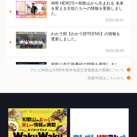
WIB HERO'S〜和歌山から生まれる 未来
を変える主役たち〜の情報を更新しまし
た。
2026.08.07
わかラ部【わかラ部TEENS】の情報を
更新しました。
2026.08.05
和歌山市広報番組の情報を更新しまし
た。
テレビ和歌山令和8年熊本地震災害義援金の募集について
後援申請はこちらから
2026.08.05
和歌山de乾杯！の情報を更新しました。
2026.08.04
WTV NEWS6【WAKAYAMA SDGs】の
情報を更新しました。