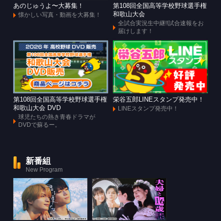
あのじゅうよ〜大募集！
第108回全国高等学校野球選手権
和歌山大会
懐かしい写真・動画を大募集！
全試合実況生中継!!試合速報をお
届けします！
第108回全国高等学校野球選手権
栄谷五郎LINEスタンプ発売中！
和歌山大会 DVD
LINEスタンプ発売中！
球児たちの熱き青春ドラマが
DVDで蘇るー。
新番組
New Program