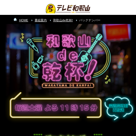
HOME
番組案内
和歌山de乾杯!
バックナンバー