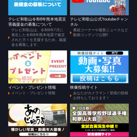
テレビ和歌山令和8年熊本地震災
テレビ和歌山公式Youtubeチャン
害義援金の募集について
ネル
テレビ和歌山は、令和8年7月に
番組コーナーや最新ニュースなど
発生した令和8年熊本地震で被災
動画コンテンツ公開!!
された方々を支援するため、義援
金を募集します。
イベント・プレゼント情報
映像投稿サイト
イベント・プレゼント情報
あなたがカメラマン！皆様の投稿
お待ちしております！