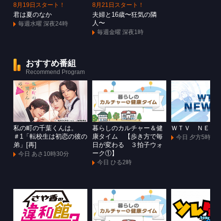
8月19日スタート！
8月21日スタート！
君は夏のなか
夫婦と16歳〜狂気の隣
人〜
毎週水曜 深夜24時
毎週金曜 深夜1時
おすすめ番組
Recommend Program
私の町の千葉くんは。
暮らしのカルチャー＆健
ＷＴＶ ＮＥＷ
＃1「転校生は初恋の彼の
康タイム 【歩き方で毎
今日 夕方5時55
弟」[再]
日が変わる ３拍子ウォ
ーク①】
今日 あさ10時30分
今日 ひる2時