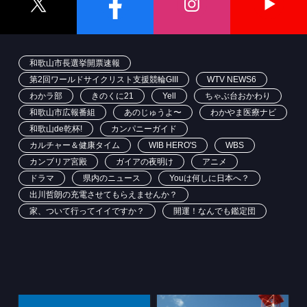
和歌山市長選挙開票速報
第2回ワールドサイクリスト支援競輪GIII
WTV NEWS6
わかラ部
きのくに21
Yell
ちゃぶ台おかわり
和歌山市広報番組
あのじゅうよ〜
わかやま医療ナビ
和歌山de乾杯!
カンパニーガイド
カルチャー＆健康タイム
WIB HERO'S
WBS
カンブリア宮殿
ガイアの夜明け
アニメ
ドラマ
県内のニュース
Youは何しに日本へ？
出川哲朗の充電させてもらえませんか？
家、ついて行ってイイですか？
開運！なんでも鑑定団