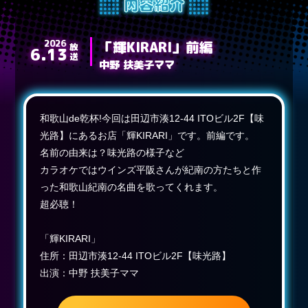
2026
「輝KIRARI」前編
放送
6.13
中野 扶美子ママ
和歌山de乾杯!今回は田辺市湊12-44 ITOビル2F【味
光路】にあるお店「輝KIRARI」です。前編です。
名前の由来は？味光路の様子など
カラオケではウインズ平阪さんが紀南の方たちと作
った和歌山紀南の名曲を歌ってくれます。
超必聴！
「輝KIRARI」
住所：田辺市湊12-44 ITOビル2F【味光路】
出演：中野 扶美子ママ