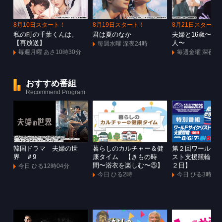
8月10日スタート！
8月19日スタート！
8月21日スタート
私の町の千葉くんは。
君は夏のなか
夫婦と16歳〜狂
【再放送】
人〜
毎週水曜 深夜24時
毎週月曜 あさ10時30分
毎週金曜 深夜1
おすすめ番組
Recommend Program
韓国ドラマ 夫婦の世
暮らしのカルチャー＆健
第２回ワールド
界 ＃9
康タイム 【きもの時
スト支援競輪Ｇ
間〜浴衣を楽しむ〜⑤】
２日】
今日 ひる12時04分
今日 ひる2時
今日 ひる3時