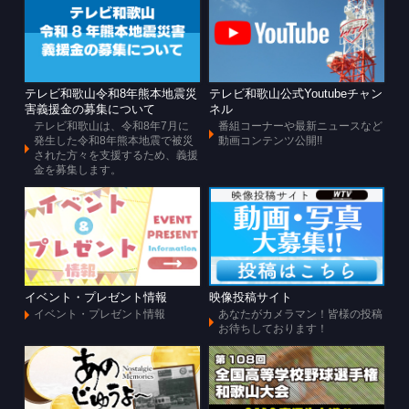
テレビ和歌山令和8年熊本地震災
テレビ和歌山公式Youtubeチャン
害義援金の募集について
ネル
テレビ和歌山は、令和8年7月に
番組コーナーや最新ニュースなど
発生した令和8年熊本地震で被災
動画コンテンツ公開!!
された方々を支援するため、義援
金を募集します。
イベント・プレゼント情報
映像投稿サイト
イベント・プレゼント情報
あなたがカメラマン！皆様の投稿
お待ちしております！