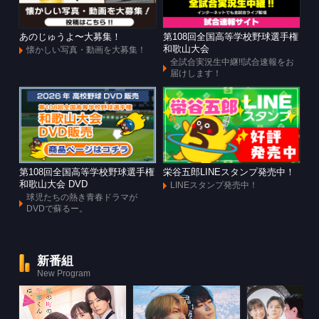
あのじゅうよ〜大募集！
第108回全国高等学校野球選手権
和歌山大会
懐かしい写真・動画を大募集！
全試合実況生中継!!試合速報をお
届けします！
第108回全国高等学校野球選手権
栄谷五郎LINEスタンプ発売中！
和歌山大会 DVD
LINEスタンプ発売中！
球児たちの熱き青春ドラマが
DVDで蘇るー。
新番組
New Program