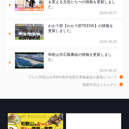
を変える主役たち〜の情報を更新しまし
た。
2026.08.07
わかラ部【わかラ部TEENS】の情報を
更新しました。
2026.08.05
和歌山市広報番組の情報を更新しまし
た。
2026.08.05
テレビ和歌山令和8年熊本地震災害義援金の募集について
和歌山de乾杯！の情報を更新しました。
後援申請はこちらから
2026.08.04
きのくに21の情報を更新しました。
2026.08.03