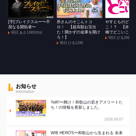
[字]ブレイクスルー〜不
所さんのそこんトコ
やすとものどこ
屈なる開拓者〜
ロ！ 【超高額お宝出
こ！？ 【弁天
た！開かずの金庫を開け
橋でどこいこ！
明日 あさ10時30分
ろ！】
明日 ひる2時
明日 ひる12時
お知らせ
Information
Yell!!〜輝け！和歌山の若きアスリートた
ち！の情報を更新しました。
2026.08.07
WIB HERO'S〜和歌山から生まれる 未来