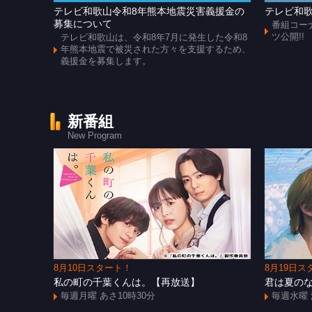
テレビ和歌山令和8年熊本地震災害義援金の
テレビ和歌
募集について
番組コー
ツ公開!!
テレビ和歌山は、令和8年7月に発生した令和8
年熊本地震で被災された方々を支援するため、
義援金を募集します。
新番組
New Program
8月10日スタート！
8月19日ス
私の町の千葉くんは。【再放送】
君は夏の
毎週月曜 あさ10時30分
毎週水曜 