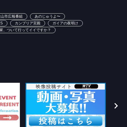
歌山市広報番組
あのじゅうよ〜
BS
カンブリア宮殿
ガイアの夜明け
家、ついて行ってイイですか？