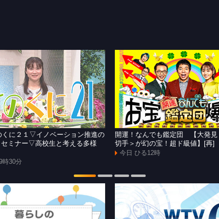
]きのくに２１▽イノベーション推進の
開運！なんでも鑑定団 【大発見
Ｘセミナー▽高校生と考える多様
切手＞が幻の宝！超ド級値】[再]
今日 ひる12時
9時30分