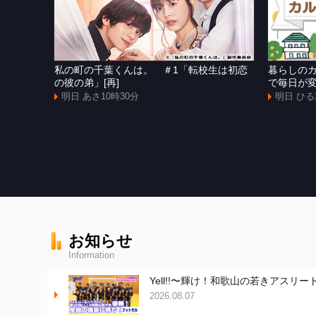
私の町の千葉くんは。 ＃1「転校生は初恋
暮らしの
の彼の弟」[再]
で毎日が
明日 あさ10時30分
明日 ひる
お知らせ
Information
Yell!!〜輝け！和歌山の若きアス
2026.08.07