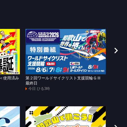
＜使用済み
第２回ワールドサイクリスト支援競輪ＧⅢ
わかや
最終日
の進化〜
今日 ひる3時
今日 夕