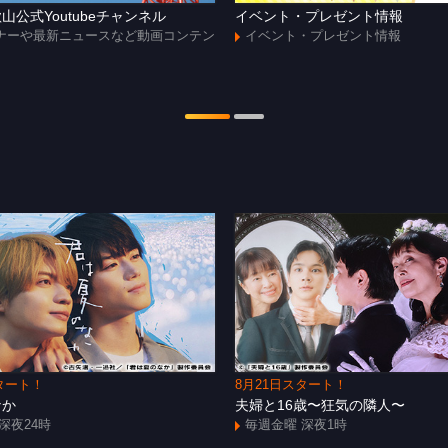
山公式Youtubeチャンネル
イベント・プレゼント情報
ナーや最新ニュースなど動画コンテン
イベント・プレゼント情報
タート！
8月21日スタート！
なか
夫婦と16歳〜狂気の隣人〜
深夜24時
毎週金曜 深夜1時