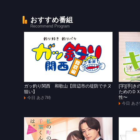
おすすめ番組
Recommend Program
ガッ釣り関西 和歌山【田辺市の堤防でチヌ
[字][手
狙い】
ためのＤ
性〜
今日 あさ7時
今日 あさ