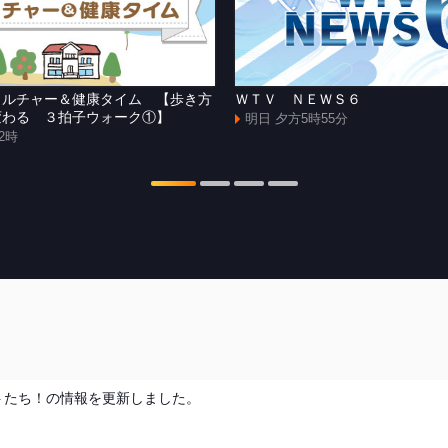
カルチャー＆健康タイム 【歩き方
ＷＴＶ ＮＥＷＳ６
変わる ３拍子ウォーク①】
明日 夕方5時55分
2時
リートたち！の情報を更新しました。