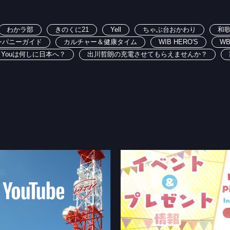
わかラ部
きのくに21
Yell
ちゃぶ台おかわり
和
ンパニーガイド
カルチャー＆健康タイム
WIB HERO'S
W
Youは何しに日本へ？
出川哲朗の充電させてもらえませんか？