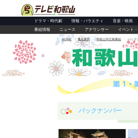
ドラマ・時代劇
情報・バラエティ
音楽・映画
番組情報
ニュース
アナウンサー
イベント・
HOME
番組案内
和歌山市広報番組
バック
バックナンバー