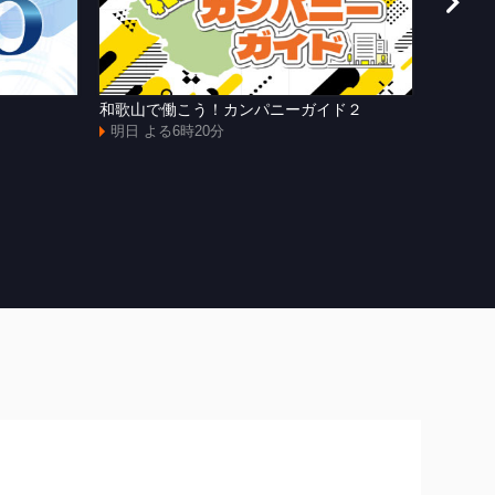
和歌山で働こう！カンパニーガイド２
[字]Ｙ
サッカ
明日 よる6時20分
明日 よ