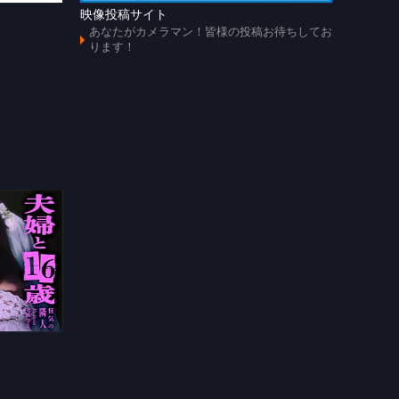
映像投稿サイト
あのじ
あなたがカメラマン！皆様の投稿お待ちしてお
懐かし
ります！