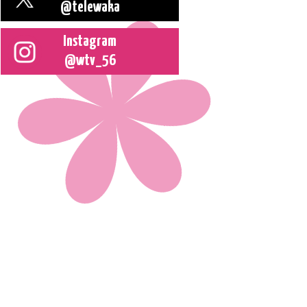
@telewaka
Instagram
@wtv_56