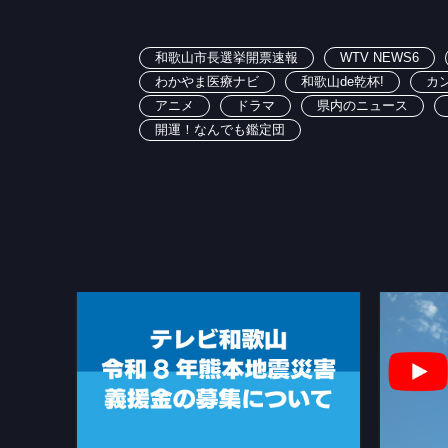
和歌山市長選挙開票速報
WTV NEWS6
わかやま医療ナビ
和歌山de乾杯!
カ
アニメ
ドラマ
県内のニュース
開運！なんでも鑑定団