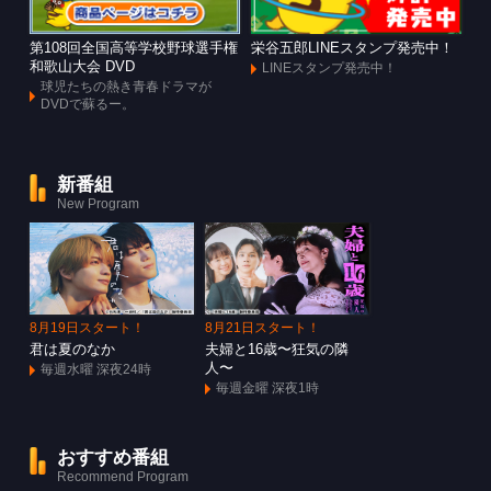
第108回全国高等学校野球選手権
栄谷五郎LINEスタンプ発売中！
和歌山大会 DVD
LINEスタンプ発売中！
球児たちの熱き青春ドラマが
DVDで蘇るー。
新番組
New Program
8月19日スタート！
8月21日スタート！
君は夏のなか
夫婦と16歳〜狂気の隣
人〜
毎週水曜 深夜24時
毎週金曜 深夜1時
おすすめ番組
Recommend Program