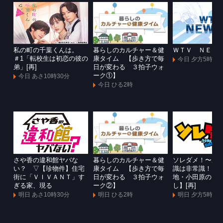
私の町の千葉くんは。
暮らしのカルチャー＆健
ＷＴＶ ＮＥＷ
＃1「転校生は初恋の彼の
康タイム 【歩き方で毎
今日 夕方5時55
弟」[再]
日が変わる ３拍子ウォ
ーク①】
今日 あさ10時30分
今日 ひる2時
さや香の違和館ヤバな
暮らしのカルチャー＆健
ソレダメ！〜あ
い？ ▽【珍物件】住宅
康タイム 【歩き方で毎
識は非常識！？
街に「ＶＩＶＡＮＴ」す
日が変わる ３拍子ウォ
地・小田原のマ
ぎる家、現る
ーク②】
し】[再]
明日 あさ10時30分
明日 ひる2時
明日 夕方5時