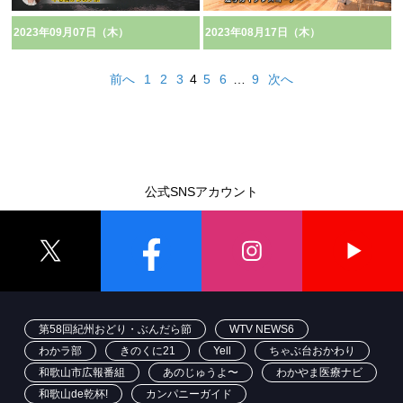
2023年09月07日（木）
2023年08月17日（木）
前へ
1
2
3
4
5
6
…
9
次へ
公式SNSアカウント
第58回紀州おどり・ぶんだら節
WTV NEWS6
わかラ部
きのくに21
Yell
ちゃぶ台おかわり
和歌山市広報番組
あのじゅうよ〜
わかやま医療ナビ
和歌山de乾杯!
カンパニーガイド