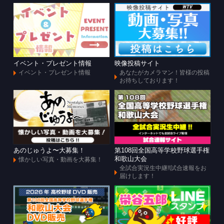
イベント・プレゼント情報
映像投稿サイト
イベント・プレゼント情報
あなたがカメラマン！皆様の投稿
お待ちしております！
あのじゅうよ〜大募集！
第108回全国高等学校野球選手権
和歌山大会
懐かしい写真・動画を大募集！
全試合実況生中継!!試合速報をお
届けします！