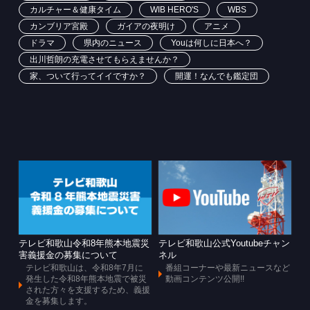
カルチャー＆健康タイム
WIB HERO'S
WBS
カンブリア宮殿
ガイアの夜明け
アニメ
ドラマ
県内のニュース
Youは何しに日本へ？
出川哲朗の充電させてもらえませんか？
家、ついて行ってイイですか？
開運！なんでも鑑定団
テレビ和歌山令和8年熊本地震災
テレビ和歌山公式Youtubeチャン
害義援金の募集について
ネル
テレビ和歌山は、令和8年7月に
番組コーナーや最新ニュースなど
発生した令和8年熊本地震で被災
動画コンテンツ公開!!
された方々を支援するため、義援
金を募集します。