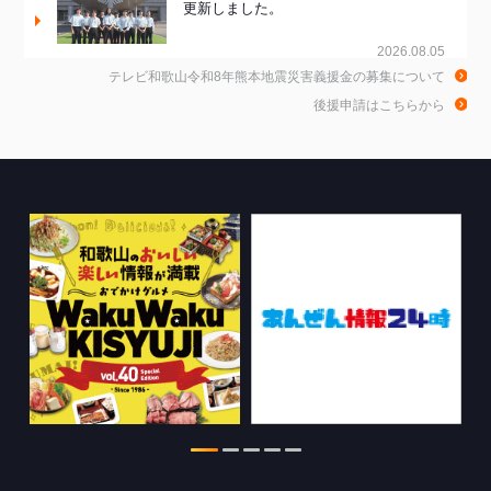
更新しました。
2026.08.05
テレビ和歌山令和8年熊本地震災害義援金の募集について
和歌山市広報番組の情報を更新しまし
後援申請はこちらから
た。
2026.08.05
和歌山de乾杯！の情報を更新しました。
2026.08.04
WTV NEWS6【WAKAYAMA SDGs】の
情報を更新しました。
2026.07.29
特別番組【8月】の情報を更新しました。
2026.07.28