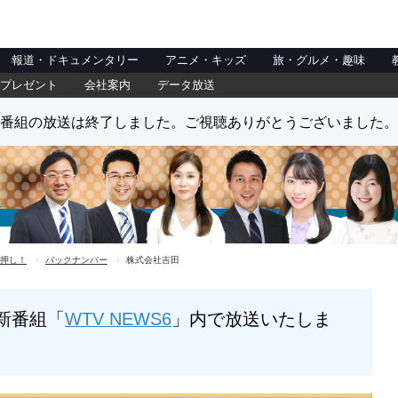
報道・ドキュメンタリー
アニメ・キッズ
旅・グルメ・趣味
プレゼント
会社案内
データ放送
番組の放送は終了しました。ご視聴ありがとうございました。
押し！
バックナンバー
株式会社吉田
新番組「
WTV NEWS6
」内で放送いたしま