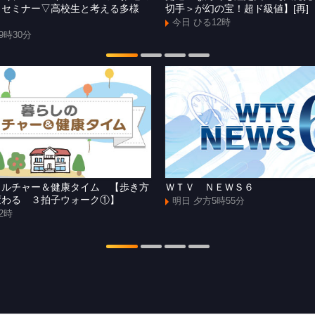
Ｘセミナー▽高校生と考える多様
切手＞が幻の宝！超ド級値】[再]
今日 ひる12時
9時30分
カルチャー＆健康タイム 【歩き方
ＷＴＶ ＮＥＷＳ６
変わる ３拍子ウォーク①】
明日 夕方5時55分
2時