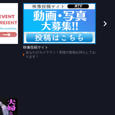
映像投稿サイト
あのじ
あなたがカメラマン！皆様の投稿お待ちしてお
懐かし
ります！