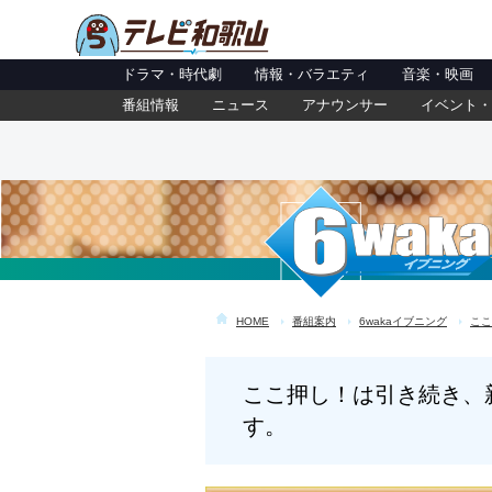
ドラマ・時代劇
情報・バラエティ
音楽・映画
番組情報
ニュース
アナウンサー
イベント・
HOME
番組案内
6wakaイブニング
ここ
ここ押し！は引き続き、
す。