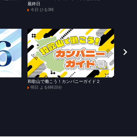
最終日
の進化〜
今日 ひる3時
今日 夕
和歌山で働こう！カンパニーガイド２
[字]Ｙ
サッカ
明日 よる6時20分
明日 よ