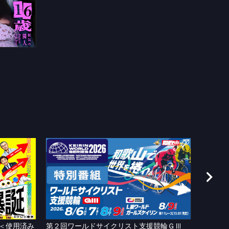
＜使用済み
第２回ワールドサイクリスト支援競輪ＧⅢ
わかや