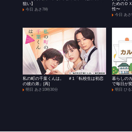
狙い】
ためのＤ
性〜
今日 あさ7時
今日 あさ
私の町の千葉くんは。 ＃1「転校生は初恋
暮らしの
の彼の弟」[再]
で毎日が
明日 あさ10時30分
明日 ひる