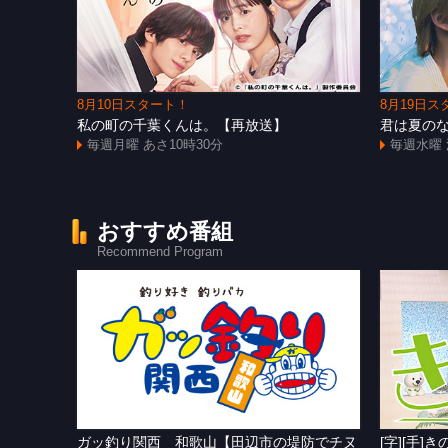
8月10日スタート！
8月19日ス
私の町の千葉くんは。【再放送】
君は夏の
毎週月曜 あさ10時30分
毎週水曜 
おすすめ番組
Recommend Program
ガッ釣り関西 和歌山【田辺市の堤防でチヌ
[字][手