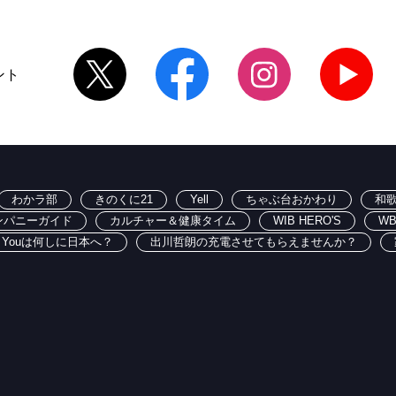
ント
わかラ部
きのくに21
Yell
ちゃぶ台おかわり
和
ンパニーガイド
カルチャー＆健康タイム
WIB HERO'S
W
Youは何しに日本へ？
出川哲朗の充電させてもらえませんか？