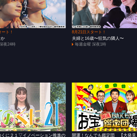
タート！
8月21日スタート！
なか
夫婦と16歳〜狂気の隣人〜
深夜24時
毎週金曜 深夜1時
]きのくに２１▽イノベーション推進の
開運！なんでも鑑定団 【大発見