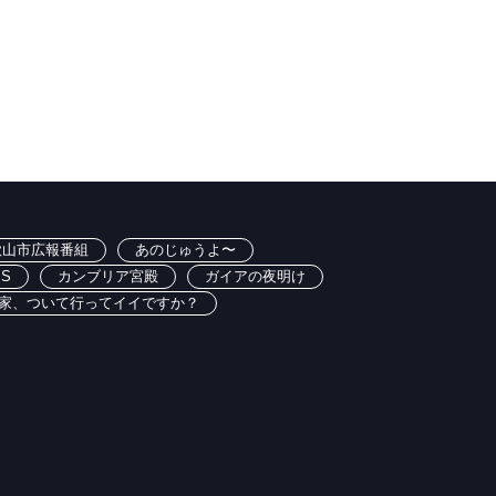
歌山市広報番組
あのじゅうよ〜
BS
カンブリア宮殿
ガイアの夜明け
家、ついて行ってイイですか？