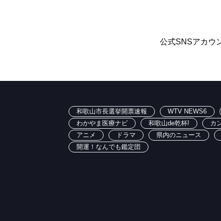
公式SNSアカウ
和歌山市長選挙開票速報
WTV NEWS6
わかやま医療ナビ
和歌山de乾杯!
カ
アニメ
ドラマ
県内のニュース
開運！なんでも鑑定団