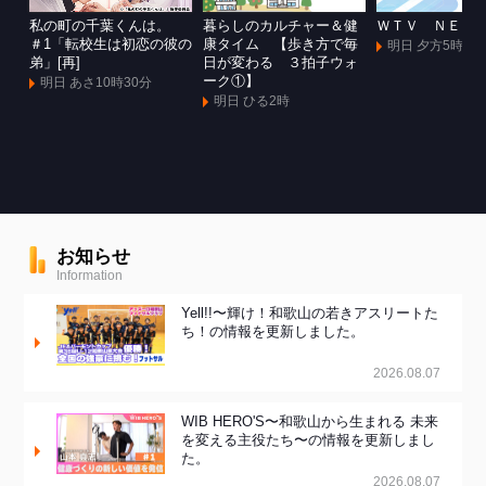
私の町の千葉くんは。
暮らしのカルチャー＆健
ＷＴＶ ＮＥＷ
＃1「転校生は初恋の彼の
康タイム 【歩き方で毎
明日 夕方5時55
弟」[再]
日が変わる ３拍子ウォ
ーク①】
明日 あさ10時30分
明日 ひる2時
お知らせ
Information
Yell!!〜輝け！和歌山の若きアスリートた
ち！の情報を更新しました。
2026.08.07
WIB HERO'S〜和歌山から生まれる 未来
を変える主役たち〜の情報を更新しまし
た。
2026.08.07