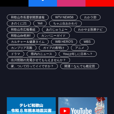
和歌山市長選挙開票速報
WTV NEWS6
わかラ部
きのくに21
Yell
ちゃぶ台おかわり
和歌山市広報番組
あのじゅうよ〜
わかやま医療ナビ
和歌山de乾杯!
カンパニーガイド
カルチャー＆健康タイム
WIB HERO'S
WBS
カンブリア宮殿
ガイアの夜明け
アニメ
ドラマ
県内のニュース
Youは何しに日本へ？
出川哲朗の充電させてもらえませんか？
家、ついて行ってイイですか？
開運！なんでも鑑定団