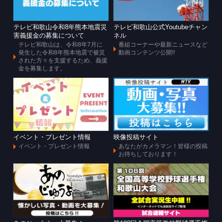
テレビ和歌山令和8年熊本地震災
テレビ和歌山公式Youtubeチャン
害義援金の募集について
ネル
テレビ和歌山は、令和8年7月に
番組コーナーや最新ニュースなど
発生した令和8年熊本地震で被災
動画コンテンツ公開!!
された方々を支援するため、義援
金を募集します。
イベント・プレゼント情報
映像投稿サイト
イベント・プレゼント情報
あなたがカメラマン！皆様の投稿
お待ちしております！