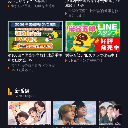
あのじゅうよ〜大募集！
第108回全国高等学校野球選手権
和歌山大会
懐かしい写真・動画を大募集！
全試合実況生中継!!試合速報をお
届けします！
第108回全国高等学校野球選手権
栄谷五郎LINEスタンプ発売中！
和歌山大会 DVD
LINEスタンプ発売中！
球児たちの熱き青春ドラマが
DVDで蘇るー。
新番組
New Program