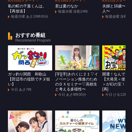
8月10日スタート！
8月19日スタート！
8月21日スタート
私の町の千葉くんは。
君は夏のなか
夫婦と16歳〜狂
【再放送】
人〜
毎週水曜 深夜24時
毎週月曜 あさ10時30分
毎週金曜 深夜1
おすすめ番組
Recommend Program
ガッ釣り関西 和歌山
[字][手]きのくに２１▽イ
開運！なんでも
【田辺市の堤防でチヌ狙
ノベーション推進のため
【大発見＜使用
い】
のＤＸセミナー▽高校生
＞が幻の宝！超
と考える多様性〜
[再]
今日 あさ7時
今日 あさ9時30分
今日 ひる12時