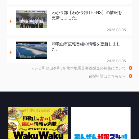
わかラ部【わかラ部TEENS】の情報を
更新しました。
2026.08.05
和歌山市広報番組の情報を更新しまし
た。
2026.08.05
テレビ和歌山令和8年熊本地震災害義援金の募集について
和歌山de乾杯！の情報を更新しました。
後援申請はこちらから
2026.08.04
WTV NEWS6【WAKAYAMA SDGs】の
情報を更新しました。
2026.07.29
特別番組【8月】の情報を更新しました。