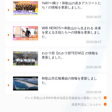
Yell!!〜輝け！和歌山の若きアスリートた
ち！の情報を更新しました。
2026.08.07
WIB HERO'S〜和歌山から生まれる 未来
を変える主役たち〜の情報を更新しまし
た。
2026.08.07
わかラ部【わかラ部TEENS】の情報を
更新しました。
2026.08.05
和歌山市広報番組の情報を更新しまし
た。
2026.08.05
テレビ和歌山令和8年熊本地震災害義援金の募集について
和歌山de乾杯！の情報を更新しました。
後援申請はこちらから