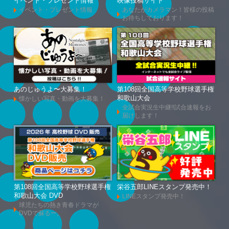
イベント・プレゼント情報
映像投稿サイト
イベント・プレゼント情報
あなたがカメラマン！皆様の投稿
お待ちしております！
あのじゅうよ〜大募集！
第108回全国高等学校野球選手権
和歌山大会
懐かしい写真・動画を大募集！
全試合実況生中継!!試合速報をお
届けします！
第108回全国高等学校野球選手権
栄谷五郎LINEスタンプ発売中！
和歌山大会 DVD
LINEスタンプ発売中！
球児たちの熱き青春ドラマが
DVDで蘇るー。