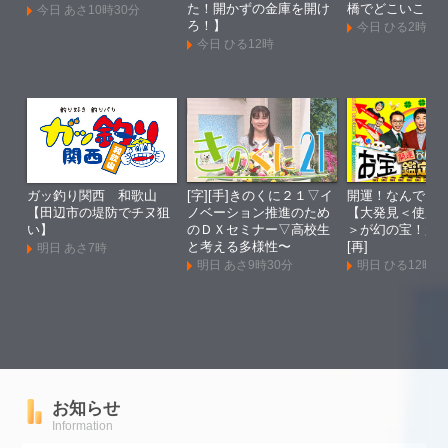
た！開かずの金庫を開け
橋でどこいこ！
今日 あさ10時30分
ろ！】
今日 ひる2時
今日 ひる12時
ガッ釣り関西 和歌山
[字][手]きのくに２１▽イ
開運！なんでも
【田辺市の堤防でチヌ狙
ノベーション推進のため
【大発見＜使用
い】
のＤＸセミナー▽高校生
＞が幻の宝！超
と考える多様性〜
[再]
明日 あさ7時
明日 あさ9時30分
明日 ひる12時
お知らせ
Information