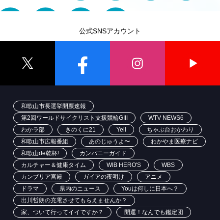
公式SNSアカウント
和歌山市長選挙開票速報
第2回ワールドサイクリスト支援競輪GIII
WTV NEWS6
わかラ部
きのくに21
Yell
ちゃぶ台おかわり
和歌山市広報番組
あのじゅうよ〜
わかやま医療ナビ
和歌山de乾杯!
カンパニーガイド
カルチャー＆健康タイム
WIB HERO'S
WBS
カンブリア宮殿
ガイアの夜明け
アニメ
ドラマ
県内のニュース
Youは何しに日本へ？
出川哲朗の充電させてもらえませんか？
家、ついて行ってイイですか？
開運！なんでも鑑定団