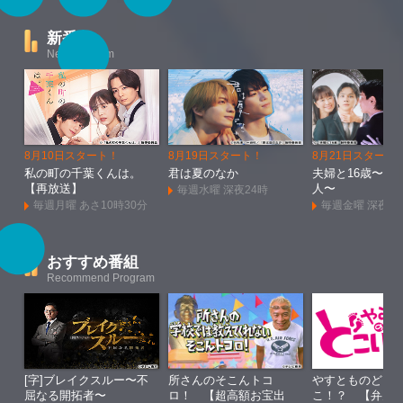
新番組
New Program
8月10日スタート！
8月19日スタート！
8月21日スタート
私の町の千葉くんは。
君は夏のなか
夫婦と16歳〜狂
【再放送】
人〜
毎週水曜 深夜24時
毎週月曜 あさ10時30分
毎週金曜 深夜1
おすすめ番組
Recommend Program
[字]ブレイクスルー〜不
所さんのそこんトコ
やすとものどこ
屈なる開拓者〜
ロ！ 【超高額お宝出
こ！？ 【弁天