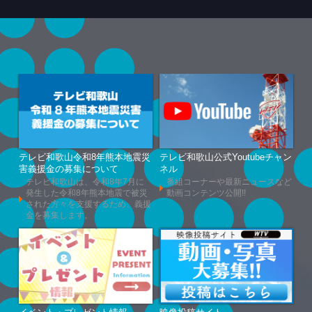
テレビ和歌山令和8年熊本地震災
テレビ和歌山公式Youtubeチャン
害義援金の募集について
ネル
テレビ和歌山は、令和8年7月に
番組コーナーや最新ニュースなど
発生した令和8年熊本地震で被災
動画コンテンツ公開!!
された方々を支援するため、義援
金を募集します。