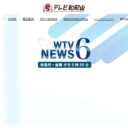
HOME
番組案内
WTV NEWS6
WAKAYAMA SDGs
バックナンバー
株式