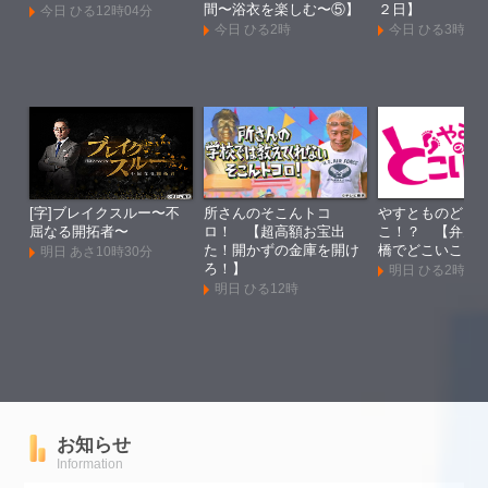
間〜浴衣を楽しむ〜⑤】
２日】
今日 ひる12時04分
今日 ひる2時
今日 ひる3時
[字]ブレイクスルー〜不
所さんのそこんトコ
やすとものどこ
屈なる開拓者〜
ロ！ 【超高額お宝出
こ！？ 【弁天
た！開かずの金庫を開け
橋でどこいこ！
明日 あさ10時30分
ろ！】
明日 ひる2時
明日 ひる12時
お知らせ
Information