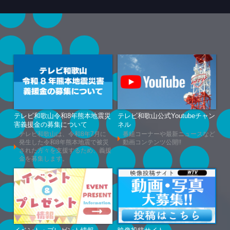
テレビ和歌山令和8年熊本地震災
テレビ和歌山公式Youtubeチャン
害義援金の募集について
ネル
テレビ和歌山は、令和8年7月に
番組コーナーや最新ニュースなど
発生した令和8年熊本地震で被災
動画コンテンツ公開!!
された方々を支援するため、義援
金を募集します。