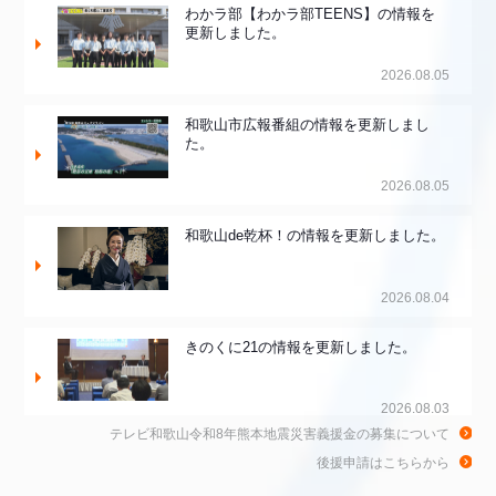
わかラ部【わかラ部TEENS】の情報を
更新しました。
2026.08.05
和歌山市広報番組の情報を更新しまし
た。
2026.08.05
和歌山de乾杯！の情報を更新しました。
2026.08.04
きのくに21の情報を更新しました。
2026.08.03
テレビ和歌山令和8年熊本地震災害義援金の募集について
ちゃぶ台おかわりの情報を更新しまし
後援申請はこちらから
た。