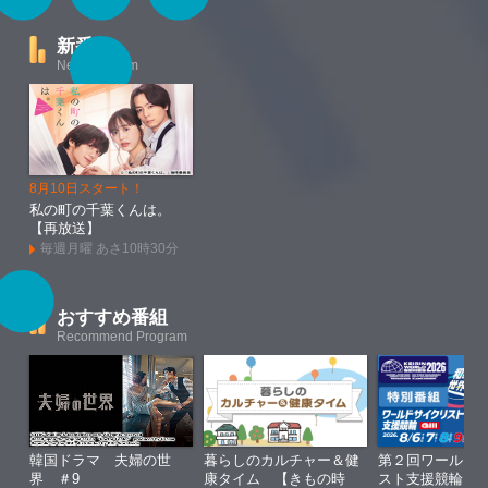
新番組
New Program
8月10日スタート！
私の町の千葉くんは。
【再放送】
毎週月曜 あさ10時30分
おすすめ番組
Recommend Program
韓国ドラマ 夫婦の世
暮らしのカルチャー＆健
第２回ワールド
界 ＃9
康タイム 【きもの時
スト支援競輪Ｇ