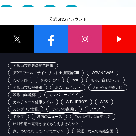
公式SNSアカウント
和歌山市長選挙開票速報
第2回ワールドサイクリスト支援競輪GIII
WTV NEWS6
わかラ部
きのくに21
Yell
ちゃぶ台おかわり
和歌山市広報番組
あのじゅうよ〜
わかやま医療ナビ
和歌山de乾杯!
カンパニーガイド
カルチャー＆健康タイム
WIB HERO'S
WBS
カンブリア宮殿
ガイアの夜明け
アニメ
ドラマ
県内のニュース
Youは何しに日本へ？
出川哲朗の充電させてもらえませんか？
家、ついて行ってイイですか？
開運！なんでも鑑定団