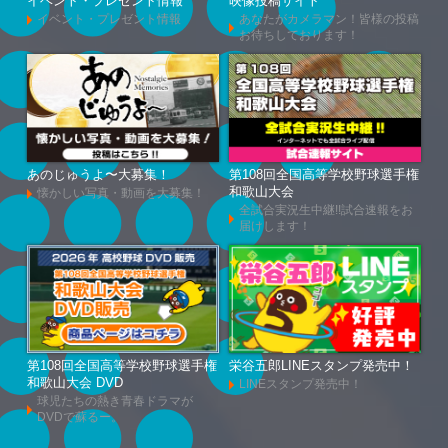
イベント・プレゼント情報
映像投稿サイト
イベント・プレゼント情報
あなたがカメラマン！皆様の投稿
お待ちしております！
あのじゅうよ〜大募集！
第108回全国高等学校野球選手権
和歌山大会
懐かしい写真・動画を大募集！
全試合実況生中継!!試合速報をお
届けします！
第108回全国高等学校野球選手権
栄谷五郎LINEスタンプ発売中！
和歌山大会 DVD
LINEスタンプ発売中！
球児たちの熱き青春ドラマが
DVDで蘇るー。