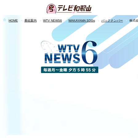
HOME
番組案内
WTV NEWS6
WAKAYAMA SDGs
バックナンバー
株式