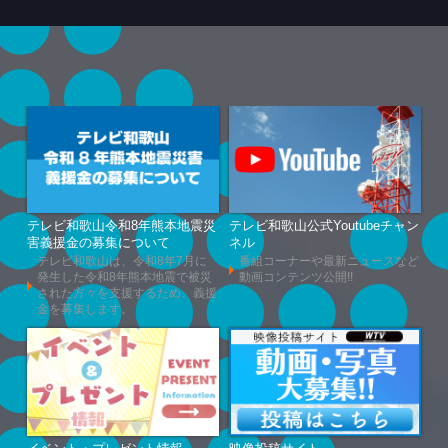
テレビ和歌山令和8年熊本地震災
テレビ和歌山公式Youtubeチャン
害義援金の募集について
ネル
テレビ和歌山は、令和8年7月に
番組コーナーや最新ニュースなど
発生した令和8年熊本地震で被災
動画コンテンツ公開!!
された方々を支援するため、義援
金を募集します。