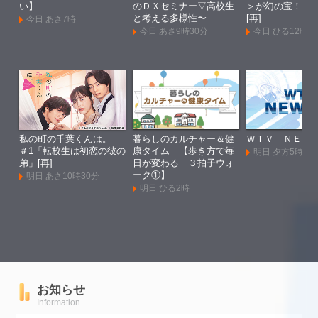
い】
のＤＸセミナー▽高校生
＞が幻の宝！超
と考える多様性〜
[再]
今日 あさ7時
今日 あさ9時30分
今日 ひる12時
私の町の千葉くんは。
暮らしのカルチャー＆健
ＷＴＶ ＮＥＷ
＃1「転校生は初恋の彼の
康タイム 【歩き方で毎
明日 夕方5時55
弟」[再]
日が変わる ３拍子ウォ
ーク①】
明日 あさ10時30分
明日 ひる2時
お知らせ
Information