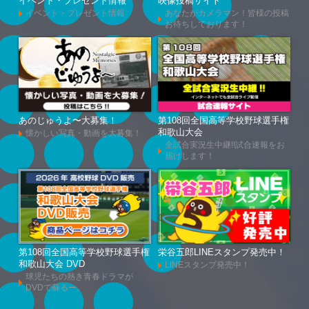
イベント・プレゼント情報
映像投稿サイト
イベント・プレゼント情報
あなたがカメラマン！皆様の投稿
お待ちしております！
あのじゅうよ〜大募集！
第108回全国高等学校野球選手権
和歌山大会
懐かしい写真・動画を大募集！
全試合実況生中継!!試合速報をお
届けします！
第108回全国高等学校野球選手権
栄谷五郎LINEスタンプ発売中！
和歌山大会 DVD
LINEスタンプ発売中！
球児たちの熱き青春ドラマが
DVDで蘇るー。