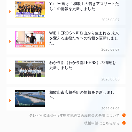
Yell!!〜輝け！和歌山の若きアスリートた
ち！の情報を更新しました。
2026.08.07
WIB HERO'S〜和歌山から生まれる 未来
を変える主役たち〜の情報を更新しまし
た。
2026.08.07
わかラ部【わかラ部TEENS】の情報を
更新しました。
2026.08.05
和歌山市広報番組の情報を更新しまし
た。
2026.08.05
テレビ和歌山令和8年熊本地震災害義援金の募集について
和歌山de乾杯！の情報を更新しました。
後援申請はこちらから