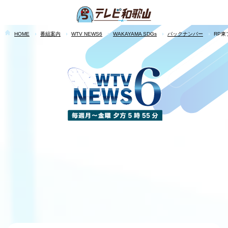
HOME
番組案内
WTV NEWS6
WAKAYAMA SDGs
バックナンバー
RP東