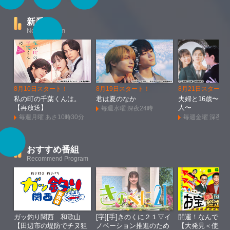
新番組
New Program
8月10日スタート！
8月19日スタート！
8月21日スタート
私の町の千葉くんは。
君は夏のなか
夫婦と16歳〜狂
【再放送】
人〜
毎週水曜 深夜24時
毎週月曜 あさ10時30分
毎週金曜 深夜1
おすすめ番組
Recommend Program
ガッ釣り関西 和歌山
[字][手]きのくに２１▽イ
開運！なんでも
【田辺市の堤防でチヌ狙
ノベーション推進のため
【大発見＜使用