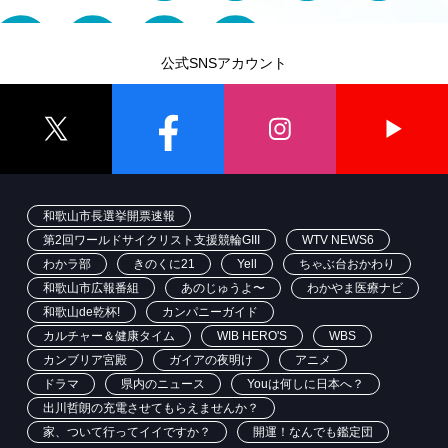
公式SNSアカウント
和歌山市長選挙開票速報
第2回ワールドサイクリスト支援競輪GIII
WTV NEWS6
わかラ部
きのくに21
Yell
ちゃぶ台おかわり
和歌山市広報番組
あのじゅうよ〜
わかやま医療ナビ
和歌山de乾杯!
カンパニーガイド
カルチャー＆健康タイム
WIB HERO'S
WBS
カンブリア宮殿
ガイアの夜明け
アニメ
ドラマ
県内のニュース
Youは何しに日本へ？
出川哲朗の充電させてもらえませんか？
家、ついて行ってイイですか？
開運！なんでも鑑定団