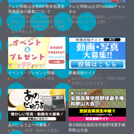
テレビ和歌山令和8年熊本地震災
テレビ和歌山公式Youtubeチャン
害義援金の募集について
ネル
テレビ和歌山は、令和8年7月に
番組コーナーや最新ニュースなど
発生した令和8年熊本地震で被災
動画コンテンツ公開!!
された方々を支援するため、義援
金を募集します。
イベント・プレゼント情報
映像投稿サイト
イベント・プレゼント情報
あなたがカメラマン！皆様の投稿
お待ちしております！
あのじゅうよ〜大募集！
第108回全国高等学校野球選手権
和歌山大会
懐かしい写真・動画を大募集！