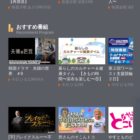
【再放送】
人〜
毎週水曜 深夜24時
毎週月曜 あさ10時30分
毎週金曜 深夜1
おすすめ番組
Recommend Program
韓国ドラマ 夫婦の世
暮らしのカルチャー＆健
第２回ワールド
界 ＃9
康タイム 【きもの時
スト支援競輪Ｇ
間〜浴衣を楽しむ〜⑤】
２日】
今日 ひる12時04分
今日 ひる2時
今日 ひる3時
[字]ブレイクスルー〜不
所さんのそこんトコ
やすとものどこ