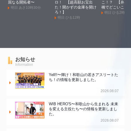
屈なる開拓者〜
ロ！ 【超高額お宝出
こ！？ 【弁天
た！開かずの金庫を開け
橋でどこいこ！
明日 あさ10時30分
ろ！】
明日 ひる2時
明日 ひる12時
お知らせ
Information
Yell!!〜輝け！和歌山の若きアスリートた
ち！の情報を更新しました。
2026.08.07
WIB HERO'S〜和歌山から生まれる 未来
を変える主役たち〜の情報を更新しまし
た。
2026.08.07