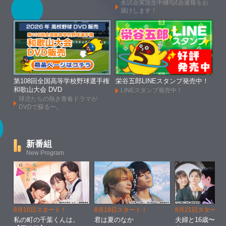
全試合実況生中継!!試合速報をお
届けします！
第108回全国高等学校野球選手権
栄谷五郎LINEスタンプ発売中！
和歌山大会 DVD
LINEスタンプ発売中！
球児たちの熱き青春ドラマが
DVDで蘇るー。
新番組
New Program
8月10日スタート！
8月19日スタート！
8月21日スタート
私の町の千葉くんは。
君は夏のなか
夫婦と16歳〜狂