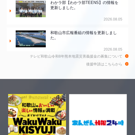
わかラ部【わかラ部TEENS】の情報を
更新しました。
2026.08.05
和歌山市広報番組の情報を更新しまし
た。
2026.08.05
テレビ和歌山令和8年熊本地震災害義援金の募集について
和歌山de乾杯！の情報を更新しました。
後援申請はこちらから
2026.08.04
きのくに21の情報を更新しました。
2026.08.03
ちゃぶ台おかわりの情報を更新しまし
た。