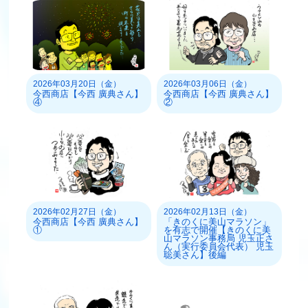
2026年03月20日（金）
2026年03月06日（金）
今西商店【今西 廣典さん】
今西商店【今西 廣典さん】
④
②
2026年02月27日（金）
2026年02月13日（金）
今西商店【今西 廣典さん】
「きのくに美山マラソン」
①
を有志で開催【きのくに美
山マラソン事務局 児玉正さ
ん（実行委員会代表） 児玉
聡美さん】後編