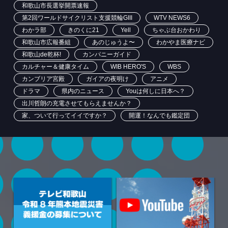
和歌山市長選挙開票速報
第2回ワールドサイクリスト支援競輪GIII
WTV NEWS6
わかラ部
きのくに21
Yell
ちゃぶ台おかわり
和歌山市広報番組
あのじゅうよ〜
わかやま医療ナビ
和歌山de乾杯!
カンパニーガイド
カルチャー＆健康タイム
WIB HERO'S
WBS
カンブリア宮殿
ガイアの夜明け
アニメ
ドラマ
県内のニュース
Youは何しに日本へ？
出川哲朗の充電させてもらえませんか？
家、ついて行ってイイですか？
開運！なんでも鑑定団