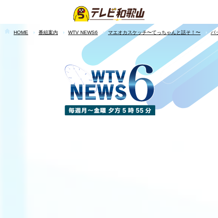
HOME
番組案内
WTV NEWS6
マエオカスケッチ〜てっちゃんと話そ！〜
バ