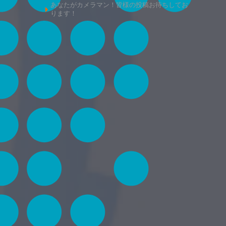
あなたがカメラマン！皆様の投稿お待ちしてお
懐かし
ります！