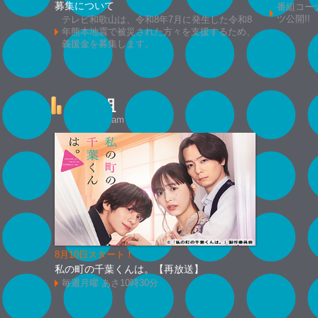
募集について
番組コー
ツ公開!!
テレビ和歌山は、令和8年7月に発生した令和8
年熊本地震で被災された方々を支援するため、
義援金を募集します。
新番組
New Program
8月10日スタート！
私の町の千葉くんは。【再放送】
毎週月曜 あさ10時30分