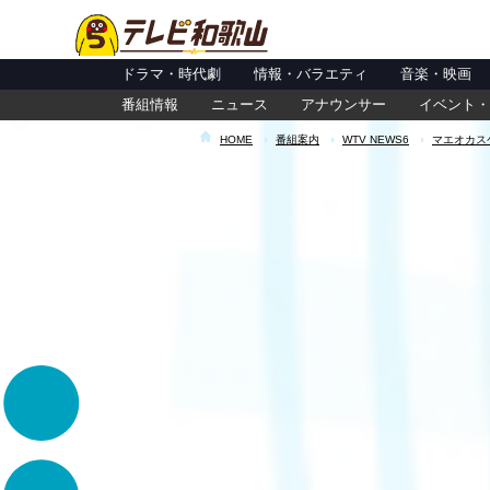
ドラマ・時代劇
情報・バラエティ
音楽・映画
番組情報
ニュース
アナウンサー
イベント・
HOME
番組案内
WTV NEWS6
マエオカス