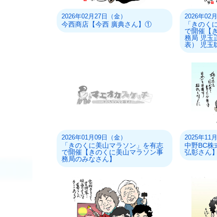
2026年02月27日（金）
2026年0
今西商店【今西 廣典さん】①
「きのく
で開催【
務局 児玉
表） 児玉
2026年01月09日（金）
2025年1
「きのくに美山マラソン」を有志
中野BC株
で開催【きのくに美山マラソン事
弘彰さん
務局のみなさん】