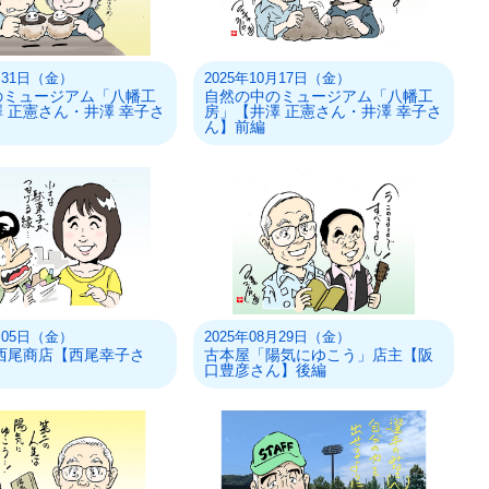
0月31日（金）
2025年10月17日（金）
のミュージアム「八幡工
自然の中のミュージアム「八幡工
 正憲さん・井澤 幸子さ
房」【井澤 正憲さん・井澤 幸子さ
ん】前編
9月05日（金）
2025年08月29日（金）
西尾商店【西尾幸子さ
古本屋「陽気にゆこう」店主【阪
口豊彦さん】後編