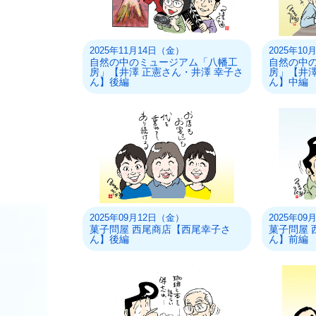
2025年11月14日（金）
2025年1
自然の中のミュージアム「八幡工
自然の中
房」【井澤 正憲さん・井澤 幸子さ
房」【井澤
ん】後編
ん】中編
2025年09月12日（金）
2025年0
菓子問屋 西尾商店【西尾幸子さ
菓子問屋 
ん】後編
ん】前編