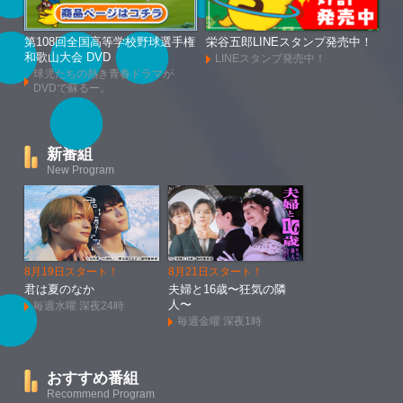
第108回全国高等学校野球選手権
栄谷五郎LINEスタンプ発売中！
和歌山大会 DVD
LINEスタンプ発売中！
球児たちの熱き青春ドラマが
DVDで蘇るー。
新番組
New Program
8月19日スタート！
8月21日スタート！
君は夏のなか
夫婦と16歳〜狂気の隣
人〜
毎週水曜 深夜24時
毎週金曜 深夜1時
おすすめ番組
Recommend Program