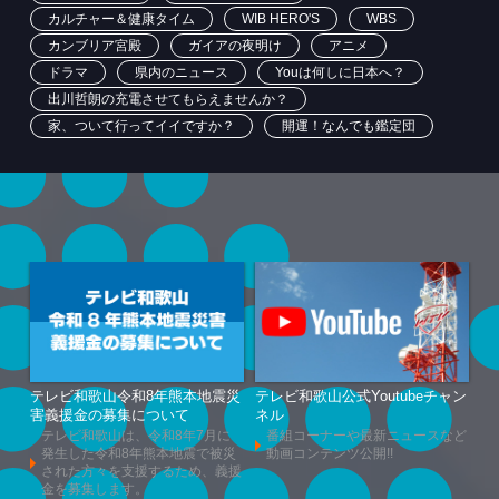
カルチャー＆健康タイム
WIB HERO'S
WBS
カンブリア宮殿
ガイアの夜明け
アニメ
ドラマ
県内のニュース
Youは何しに日本へ？
出川哲朗の充電させてもらえませんか？
家、ついて行ってイイですか？
開運！なんでも鑑定団
テレビ和歌山令和8年熊本地震災
テレビ和歌山公式Youtubeチャン
害義援金の募集について
ネル
テレビ和歌山は、令和8年7月に
番組コーナーや最新ニュースなど
発生した令和8年熊本地震で被災
動画コンテンツ公開!!
された方々を支援するため、義援
金を募集します。