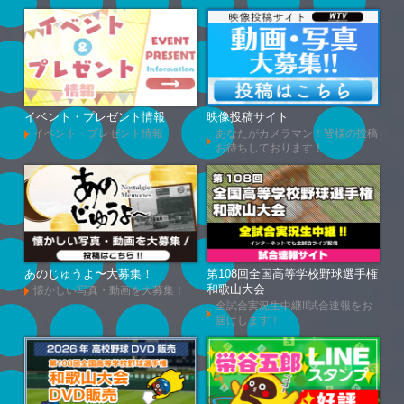
イベント・プレゼント情報
映像投稿サイト
イベント・プレゼント情報
あなたがカメラマン！皆様の投稿
お待ちしております！
あのじゅうよ〜大募集！
第108回全国高等学校野球選手権
和歌山大会
懐かしい写真・動画を大募集！
全試合実況生中継!!試合速報をお
届けします！