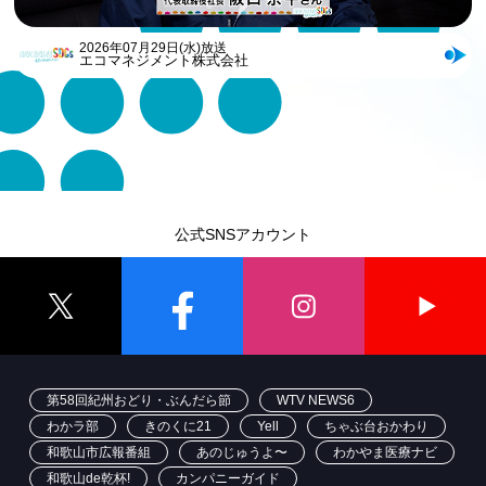
2026年07月29日(水)放送
エコマネジメント株式会社
公式SNSアカウント
第58回紀州おどり・ぶんだら節
WTV NEWS6
わかラ部
きのくに21
Yell
ちゃぶ台おかわり
和歌山市広報番組
あのじゅうよ〜
わかやま医療ナビ
和歌山de乾杯!
カンパニーガイド