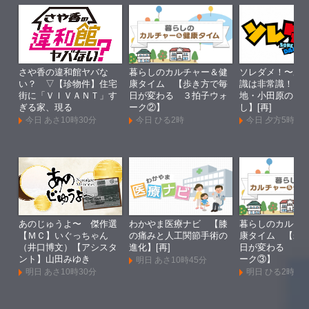
さや香の違和館ヤバな
暮らしのカルチャー＆健
ソレダメ！〜あ
い？ ▽【珍物件】住宅
康タイム 【歩き方で毎
識は非常識！？
街に「ＶＩＶＡＮＴ」す
日が変わる ３拍子ウォ
地・小田原のマ
ぎる家、現る
ーク②】
し】[再]
今日 あさ10時30分
今日 ひる2時
今日 夕方5時
あのじゅうよ〜 傑作選
わかやま医療ナビ 【膝
暮らしのカルチ
【ＭＣ】いぐっちゃん
の痛みと人工関節手術の
康タイム 【歩
（井口博文）【アシスタ
進化】[再]
日が変わる ３
ント】山田みゆき
ーク③】
明日 あさ10時45分
明日 あさ10時30分
明日 ひる2時