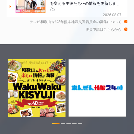
を変える主役たち〜の情報を更新しまし
た。
2026.08.07
テレビ和歌山令和8年熊本地震災害義援金の募集について
わかラ部【わかラ部TEENS】の情報を
後援申請はこちらから
更新しました。
2026.08.05
和歌山市広報番組の情報を更新しまし
た。
2026.08.05
和歌山de乾杯！の情報を更新しました。
2026.08.04
WTV NEWS6【WAKAYAMA SDGs】の
情報を更新しました。