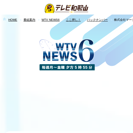
HOME
番組案内
WTV NEWS6
ここ押し！
バックナンバー
株式会社マー