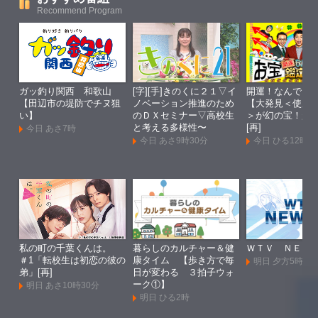
Recommend Program
ガッ釣り関西 和歌山
[字][手]きのくに２１▽イ
開運！なんでも
【田辺市の堤防でチヌ狙
ノベーション推進のため
【大発見＜使用
い】
のＤＸセミナー▽高校生
＞が幻の宝！超
と考える多様性〜
[再]
今日 あさ7時
今日 あさ9時30分
今日 ひる12時
私の町の千葉くんは。
暮らしのカルチャー＆健
ＷＴＶ ＮＥＷ
＃1「転校生は初恋の彼の
康タイム 【歩き方で毎
明日 夕方5時55
弟」[再]
日が変わる ３拍子ウォ
ーク①】
明日 あさ10時30分
明日 ひる2時