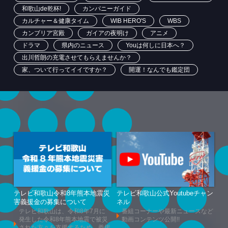
和歌山de乾杯!
カンパニーガイド
カルチャー＆健康タイム
WIB HERO'S
WBS
カンブリア宮殿
ガイアの夜明け
アニメ
ドラマ
県内のニュース
Youは何しに日本へ？
出川哲朗の充電させてもらえませんか？
家、ついて行ってイイですか？
開運！なんでも鑑定団
テレビ和歌山令和8年熊本地震災
テレビ和歌山公式Youtubeチャン
害義援金の募集について
ネル
テレビ和歌山は、令和8年7月に
番組コーナーや最新ニュースなど
発生した令和8年熊本地震で被災
動画コンテンツ公開!!
された方々を支援するため、義援