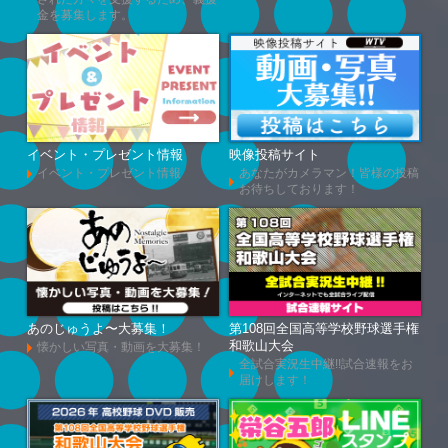
金を募集します。
イベント・プレゼント情報
映像投稿サイト
イベント・プレゼント情報
あなたがカメラマン！皆様の投稿
お待ちしております！
あのじゅうよ〜大募集！
第108回全国高等学校野球選手権
和歌山大会
懐かしい写真・動画を大募集！
全試合実況生中継!!試合速報をお
届けします！