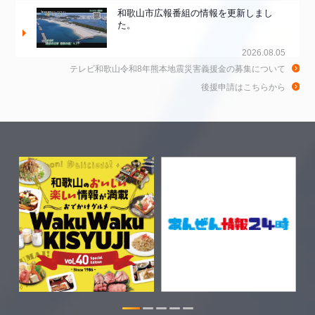
和歌山市広報番組の情報を更新しまし
た。
2026.08.05
テレビ和歌山令和8年熊本地震災害義援金の募集について
和歌山de乾杯！の情報を更新しました。
後援申請はこちらから
2026.08.04
きのくに21の情報を更新しました。
2026.08.03
WTV NEWS6【WAKAYAMA SDGs】の
情報を更新しました。
2026.07.29
特別番組【8月】の情報を更新しました。
2026.07.28