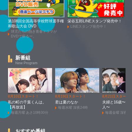
第108回全国高等学校野球選手権
栄谷五郎LINEスタンプ発売中！
和歌山大会 DVD
LINEスタンプ発売中！
球児たちの熱き青春ドラマが
DVDで蘇るー。
新番組
New Program
8月10日スタート！
8月19日スタート！
8月21日スタート
私の町の千葉くんは。
君は夏のなか
夫婦と16歳〜狂
【再放送】
人〜
毎週水曜 深夜24時
毎週月曜 あさ10時30分
毎週金曜 深夜1
おすすめ番組