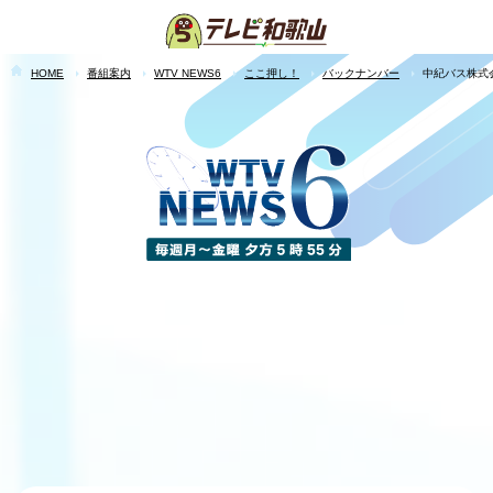
HOME
番組案内
WTV NEWS6
ここ押し！
バックナンバー
中紀バス株式