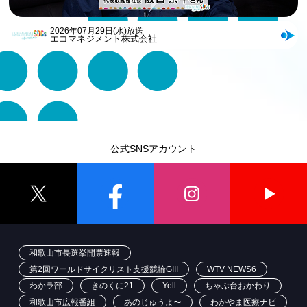
2026年07月29日(水)放送
エコマネジメント株式会社
公式SNSアカウント
和歌山市長選挙開票速報
第2回ワールドサイクリスト支援競輪GIII
WTV NEWS6
わかラ部
きのくに21
Yell
ちゃぶ台おかわり
和歌山市広報番組
あのじゅうよ〜
わかやま医療ナビ