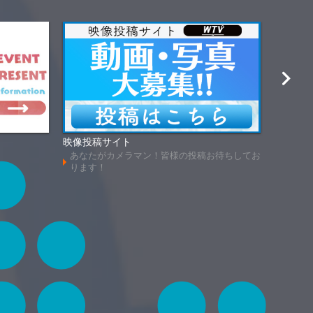
映像投稿サイト
あのじ
あなたがカメラマン！皆様の投稿お待ちしてお
懐かし
ります！