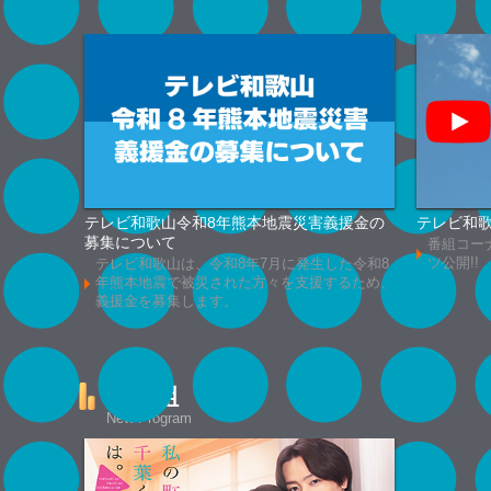
テレビ和歌山令和8年熊本地震災害義援金の
テレビ和歌
募集について
番組コー
ツ公開!!
テレビ和歌山は、令和8年7月に発生した令和8
年熊本地震で被災された方々を支援するため、
義援金を募集します。
新番組
New Program