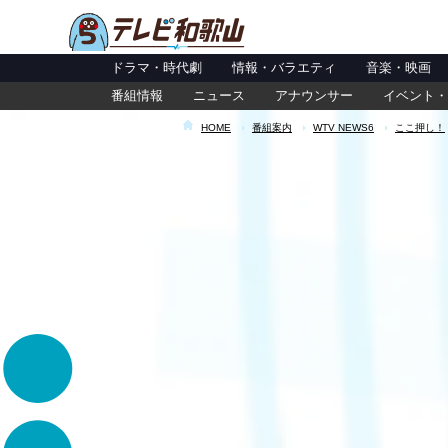
ドラマ・時代劇
情報・バラエティ
音楽・映画
番組情報
ニュース
アナウンサー
イベント・
HOME
番組案内
WTV NEWS6
ここ押し！