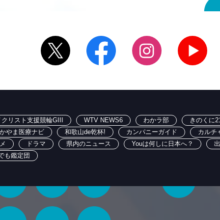
クリスト支援競輪GIII
WTV NEWS6
わかラ部
きのくに2
かやま医療ナビ
和歌山de乾杯!
カンパニーガイド
カルチ
メ
ドラマ
県内のニュース
Youは何しに日本へ？
でも鑑定団