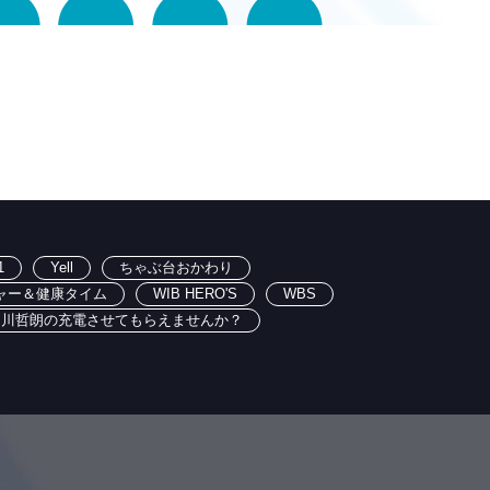
1
Yell
ちゃぶ台おかわり
ャー＆健康タイム
WIB HERO'S
WBS
出川哲朗の充電させてもらえませんか？