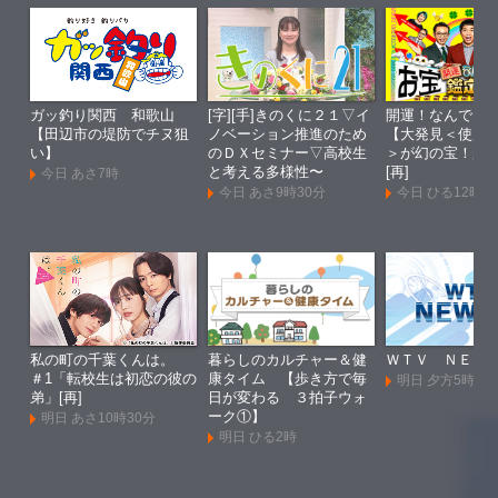
ガッ釣り関西 和歌山
[字][手]きのくに２１▽イ
開運！なんでも
【田辺市の堤防でチヌ狙
ノベーション推進のため
【大発見＜使用
い】
のＤＸセミナー▽高校生
＞が幻の宝！超
と考える多様性〜
[再]
今日 あさ7時
今日 あさ9時30分
今日 ひる12時
私の町の千葉くんは。
暮らしのカルチャー＆健
ＷＴＶ ＮＥＷ
＃1「転校生は初恋の彼の
康タイム 【歩き方で毎
明日 夕方5時55
弟」[再]
日が変わる ３拍子ウォ
ーク①】
明日 あさ10時30分
明日 ひる2時