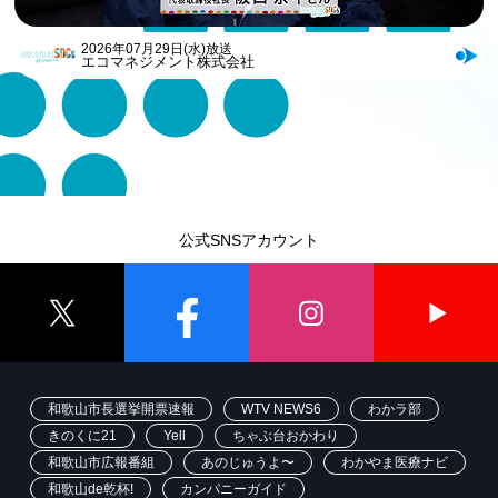
2026年07月29日(水)放送
エコマネジメント株式会社
公式SNSアカウント
和歌山市長選挙開票速報
WTV NEWS6
わかラ部
きのくに21
Yell
ちゃぶ台おかわり
和歌山市広報番組
あのじゅうよ〜
わかやま医療ナビ
和歌山de乾杯!
カンパニーガイド