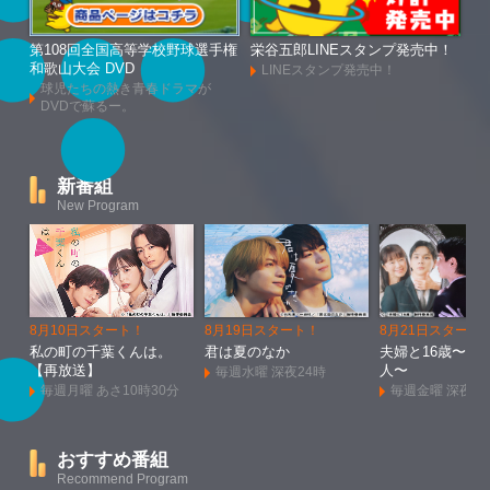
第108回全国高等学校野球選手権
栄谷五郎LINEスタンプ発売中！
和歌山大会 DVD
LINEスタンプ発売中！
球児たちの熱き青春ドラマが
DVDで蘇るー。
新番組
New Program
8月10日スタート！
8月19日スタート！
8月21日スタート
私の町の千葉くんは。
君は夏のなか
夫婦と16歳〜狂
【再放送】
人〜
毎週水曜 深夜24時
毎週月曜 あさ10時30分
毎週金曜 深夜1
おすすめ番組
Recommend Program