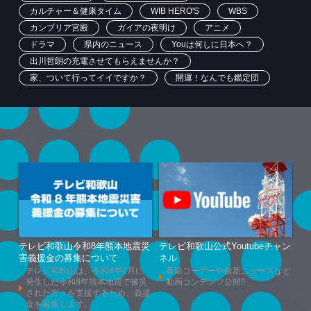
カルチャー＆健康タイム
WIB HERO'S
WBS
カンブリア宮殿
ガイアの夜明け
アニメ
ドラマ
県内のニュース
Youは何しに日本へ？
出川哲朗の充電させてもらえませんか？
家、ついて行ってイイですか？
開運！なんでも鑑定団
テレビ和歌山令和8年熊本地震災
テレビ和歌山公式Youtubeチャン
害義援金の募集について
ネル
テレビ和歌山は、令和8年7月に
番組コーナーや最新ニュースなど
発生した令和8年熊本地震で被災
動画コンテンツ公開!!
された方々を支援するため、義援
金を募集します。