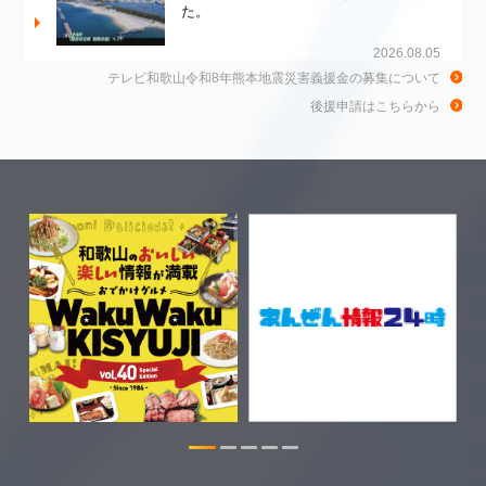
た。
2026.08.05
テレビ和歌山令和8年熊本地震災害義援金の募集について
和歌山de乾杯！の情報を更新しました。
後援申請はこちらから
2026.08.04
WTV NEWS6【WAKAYAMA SDGs】の
情報を更新しました。
2026.07.29
特別番組【8月】の情報を更新しました。
2026.07.28
WTV NEWS6【ここ押し！】の情報を更
新しました。
2026.06.23