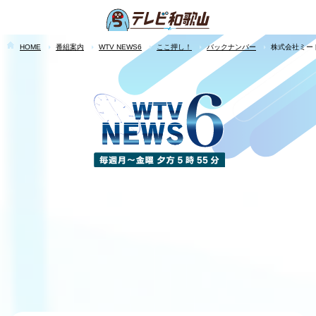
HOME
番組案内
WTV NEWS6
ここ押し！
バックナンバー
株式会社ミー