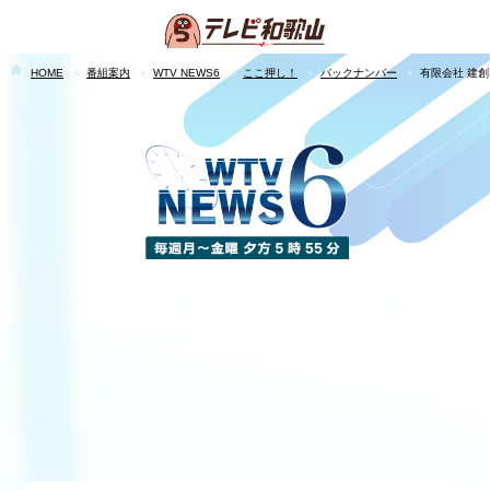
HOME
番組案内
WTV NEWS6
ここ押し！
バックナンバー
有限会社 建創