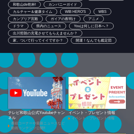
和歌山de乾杯!
カンパニーガイド
カルチャー＆健康タイム
WIB HERO'S
WBS
カンブリア宮殿
ガイアの夜明け
アニメ
ドラマ
県内のニュース
Youは何しに日本へ？
出川哲朗の充電させてもらえませんか？
家、ついて行ってイイですか？
開運！なんでも鑑定団
テレビ和歌山公式Youtubeチャン
イベント・プレゼント情報
ネル
イベント・プレゼント情報
番組コーナーや最新ニュースなど
動画コンテンツ公開!!