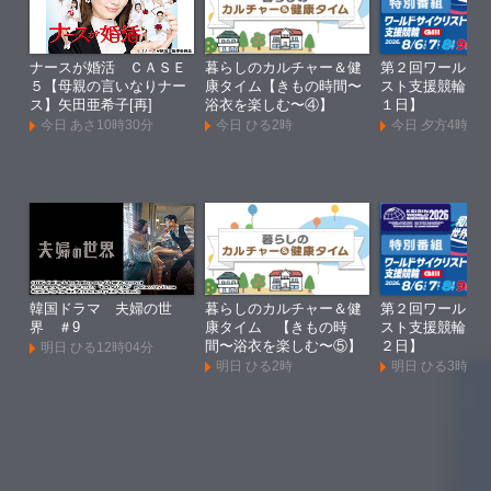
ナースが婚活 ＣＡＳＥ
暮らしのカルチャー＆健
第２回ワールド
５【母親の言いなりナー
康タイム【きもの時間〜
スト支援競輪Ｇ
ス】矢田亜希子[再]
浴衣を楽しむ〜④】
１日】
今日 あさ10時30分
今日 ひる2時
今日 夕方4時
韓国ドラマ 夫婦の世
暮らしのカルチャー＆健
第２回ワールド
界 ＃9
康タイム 【きもの時
スト支援競輪Ｇ
間〜浴衣を楽しむ〜⑤】
２日】
明日 ひる12時04分
明日 ひる2時
明日 ひる3時