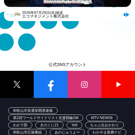
2026年07月29日(水)放送
エコマネジメント株式会社
公式SNSアカウント
和歌山市長選挙開票速報
第2回ワールドサイクリスト支援競輪GIII
WTV NEWS6
わかラ部
きのくに21
Yell
ちゃぶ台おかわり
和歌山市広報番組
あのじゅうよ〜
わかやま医療ナビ