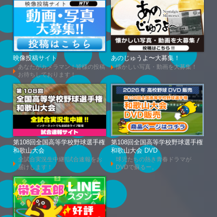
映像投稿サイト
あのじゅうよ〜大募集！
あなたがカメラマン！皆様の投稿
懐かしい写真・動画を大募集！
お待ちしております！
第108回全国高等学校野球選手権
第108回全国高等学校野球選手権
和歌山大会
和歌山大会 DVD
全試合実況生中継!!試合速報をお
球児たちの熱き青春ドラマが
届けします！
DVDで蘇るー。