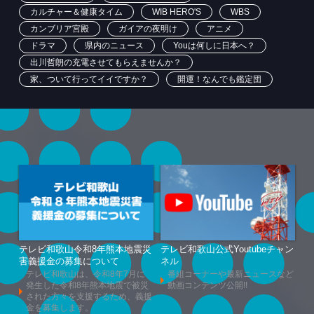
カルチャー＆健康タイム
WIB HERO'S
WBS
カンブリア宮殿
ガイアの夜明け
アニメ
ドラマ
県内のニュース
Youは何しに日本へ？
出川哲朗の充電させてもらえませんか？
家、ついて行ってイイですか？
開運！なんでも鑑定団
テレビ和歌山令和8年熊本地震災
テレビ和歌山公式Youtubeチャン
害義援金の募集について
ネル
テレビ和歌山は、令和8年7月に
番組コーナーや最新ニュースなど
発生した令和8年熊本地震で被災
動画コンテンツ公開!!
された方々を支援するため、義援
金を募集します。