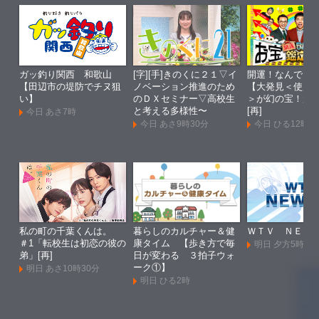
ガッ釣り関西 和歌山
[字][手]きのくに２１▽イ
開運！なんでも
【田辺市の堤防でチヌ狙
ノベーション推進のため
【大発見＜使用
い】
のＤＸセミナー▽高校生
＞が幻の宝！超
と考える多様性〜
[再]
今日 あさ7時
今日 あさ9時30分
今日 ひる12時
私の町の千葉くんは。
暮らしのカルチャー＆健
ＷＴＶ ＮＥＷ
＃1「転校生は初恋の彼の
康タイム 【歩き方で毎
明日 夕方5時55
弟」[再]
日が変わる ３拍子ウォ
ーク①】
明日 あさ10時30分
明日 ひる2時