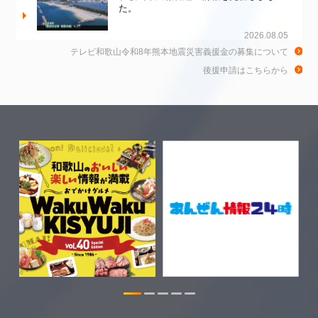
た。
2026.08.05
テレビ和歌山令和8年熊本地震災害義援金の募集について
和歌山de乾杯！の情報を更新しました。
後援申請はこちらから
2026.08.04
WTV NEWS6【WAKAYAMA SDGs】の
情報を更新しました。
2026.07.29
特別番組【8月】の情報を更新しました。
2026.07.28
WTV NEWS6【ここ押し！】の情報を更
新しました。
2026.06.23