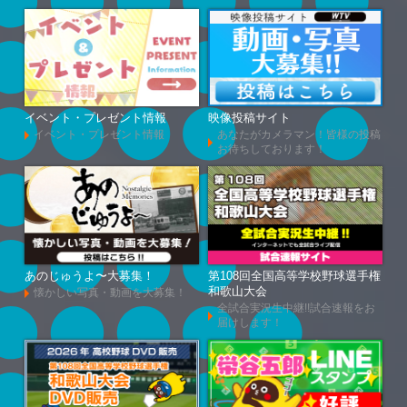
イベント・プレゼント情報
映像投稿サイト
イベント・プレゼント情報
あなたがカメラマン！皆様の投稿
お待ちしております！
あのじゅうよ〜大募集！
第108回全国高等学校野球選手権
和歌山大会
懐かしい写真・動画を大募集！
全試合実況生中継!!試合速報をお
届けします！