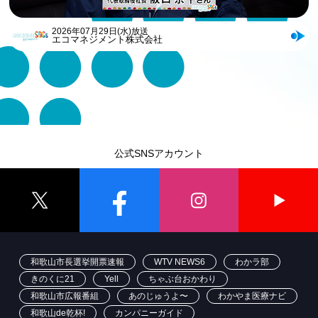
2026年07月29日(水)放送
エコマネジメント株式会社
公式SNSアカウント
和歌山市長選挙開票速報
WTV NEWS6
わかラ部
きのくに21
Yell
ちゃぶ台おかわり
和歌山市広報番組
あのじゅうよ〜
わかやま医療ナビ
和歌山de乾杯!
カンパニーガイド