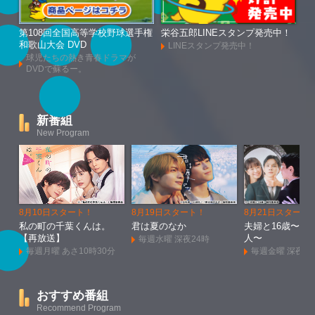
第108回全国高等学校野球選手権
栄谷五郎LINEスタンプ発売中！
和歌山大会 DVD
LINEスタンプ発売中！
球児たちの熱き青春ドラマが
DVDで蘇るー。
新番組
New Program
8月10日スタート！
8月19日スタート！
8月21日スタート
私の町の千葉くんは。
君は夏のなか
夫婦と16歳〜狂
【再放送】
人〜
毎週水曜 深夜24時
毎週月曜 あさ10時30分
毎週金曜 深夜1
おすすめ番組
Recommend Program