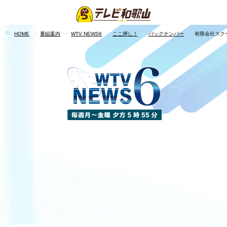
HOME
番組案内
WTV NEWS6
ここ押し！
バックナンバー
有限会社スク