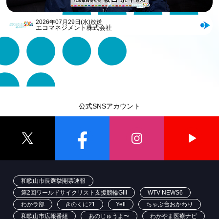
2026年07月29日(水)放送
エコマネジメント株式会社
公式SNSアカウント
和歌山市長選挙開票速報
第2回ワールドサイクリスト支援競輪GIII
WTV NEWS6
わかラ部
きのくに21
Yell
ちゃぶ台おかわり
和歌山市広報番組
あのじゅうよ〜
わかやま医療ナビ