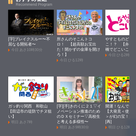
Recommend Program
[字]ブレイクスルー〜不
所さんのそこんトコ
やすとものどこ
屈なる開拓者〜
ロ！ 【超高額お宝出
こ！？ 【弁天
た！開かずの金庫を開け
橋でどこいこ！
今日 あさ10時30分
ろ！】
今日 ひる2時
今日 ひる12時
ガッ釣り関西 和歌山
[字][手]きのくに２１▽イ
開運！なんでも
【田辺市の堤防でチヌ狙
ノベーション推進のため
【大発見＜使用
い】
のＤＸセミナー▽高校生
＞が幻の宝！超
と考える多様性〜
[再]
明日 あさ7時
明日 あさ9時30分
明日 ひる12時