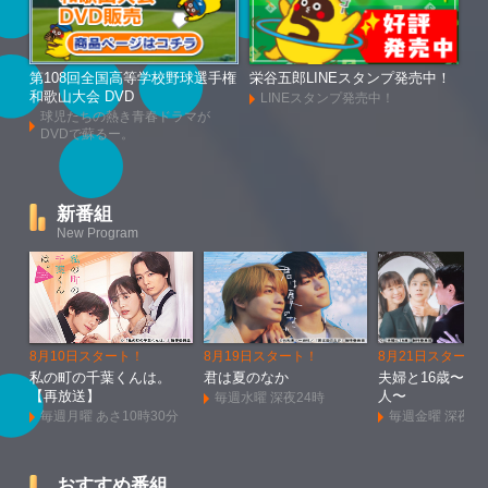
第108回全国高等学校野球選手権
栄谷五郎LINEスタンプ発売中！
和歌山大会 DVD
LINEスタンプ発売中！
球児たちの熱き青春ドラマが
DVDで蘇るー。
新番組
New Program
8月10日スタート！
8月19日スタート！
8月21日スタート
私の町の千葉くんは。
君は夏のなか
夫婦と16歳〜狂
【再放送】
人〜
毎週水曜 深夜24時
毎週月曜 あさ10時30分
毎週金曜 深夜1
おすすめ番組