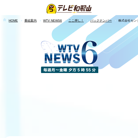
HOME
番組案内
WTV NEWS6
ここ押し！
バックナンバー
株式会社セン