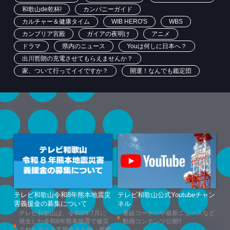
和歌山de乾杯!
カンパニーガイド
カルチャー＆健康タイム
WIB HERO'S
WBS
カンブリア宮殿
ガイアの夜明け
アニメ
ドラマ
県内のニュース
Youは何しに日本へ？
出川哲朗の充電させてもらえませんか？
家、ついて行ってイイですか？
開運！なんでも鑑定団
テレビ和歌山令和8年熊本地震災
テレビ和歌山公式Youtubeチャン
害義援金の募集について
ネル
テレビ和歌山は、令和8年7月に
番組コーナーや最新ニュースなど
発生した令和8年熊本地震で被災
動画コンテンツ公開!!
された方々を支援するため、義援