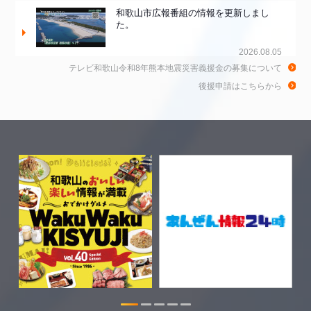
和歌山市広報番組の情報を更新しまし
た。
2026.08.05
テレビ和歌山令和8年熊本地震災害義援金の募集について
和歌山de乾杯！の情報を更新しました。
後援申請はこちらから
2026.08.04
きのくに21の情報を更新しました。
2026.08.03
ちゃぶ台おかわりの情報を更新しまし
た。
2026.07.30
WTV NEWS6【WAKAYAMA SDGs】の
情報を更新しました。