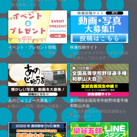
金を募集します。
イベント・プレゼント情報
映像投稿サイト
イベント・プレゼント情報
あなたがカメラマン！皆様の投稿
お待ちしております！
あのじゅうよ〜大募集！
第108回全国高等学校野球選手権
和歌山大会
懐かしい写真・動画を大募集！
全試合実況生中継!!試合速報をお
届けします！