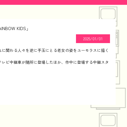
BOW KIDS」
2025/01/01
れに関わる人々を逆に手玉にとる老女の姿をユーモラスに描く
テレビ中継車が随所に登場したほか、作中に登場する中継スタ