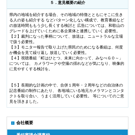
５．意見概要の紹介
県内の地域を紹介する場合、その地域の特徴とともにそこに生き
る人の姿も紹介する などパターン化しない構成で、教育番組など
の放送時間ももう少し長くする検討と 広告については、和歌山の
グレードを上げていくために各企業体と連携していく 必要性。
【２】裁判になった事柄について、放送は、ニュートラルな立場
で扱う必要性。
【３】モニター報告で取り上げた県民のためになる番組は、何度
か機会を見て繰り返し 放送していく必要性。
【４】視聴番組「町はひとつ、未来に向かって、みなべＧＯ～」
については、 カメラワークや空撮の揺れなどが気になり、映像的
に見やすくする検討を。
【５】長期的な計画の中で、合併１周年・２周年などの自治体の
記念番組の制作にあたり、 各地域にいる地元カメラマンとコンタ
クトを取り合い、うまく活用していく必要性。 等についてのご意
見を頂きました。
会社概要
番組審議会議事録