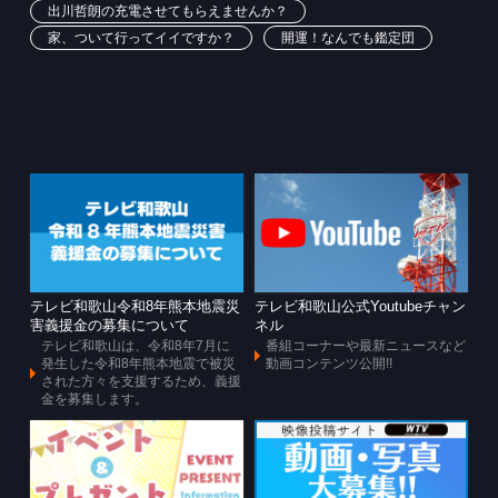
出川哲朗の充電させてもらえませんか？
家、ついて行ってイイですか？
開運！なんでも鑑定団
テレビ和歌山令和8年熊本地震災
テレビ和歌山公式Youtubeチャン
害義援金の募集について
ネル
テレビ和歌山は、令和8年7月に
番組コーナーや最新ニュースなど
発生した令和8年熊本地震で被災
動画コンテンツ公開!!
された方々を支援するため、義援
金を募集します。