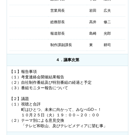
営業局長
岩田 広夫
総務部長
高井 修二
報道部長
島崎 光郎
制作課副課長
東 耕司
４．議事次第
【１】報告事項
（１）考査連絡会開催結果報告
（２）自社制作番組及び特別番組の経過と予定
（３）番組モニター報告について
【２】議題
（１）視聴と合評
町はひとつ、未来に向かって、みなべGO～！
１０月２５日（火）１９：００～２０：００
（２）テーマ別による意見交換
「テレビ和歌山、及びテレビメディアに望む事」