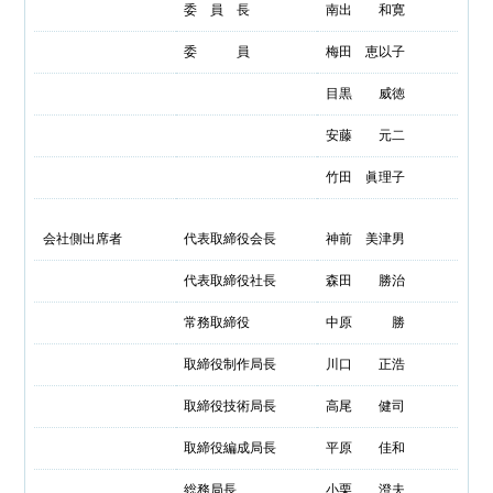
委 員 長
南出 和寛
委 員
梅田 恵以子
目黒 威徳
安藤 元二
竹田 眞理子
会社側出席者
代表取締役会長
神前 美津男
代表取締役社長
森田 勝治
常務取締役
中原 勝
取締役制作局長
川口 正浩
取締役技術局長
高尾 健司
取締役編成局長
平原 佳和
総務局長
小栗 澄夫