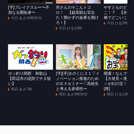
[字]ブレイクスルー〜不
所さんのそこんトコ
やすとものどこ
屈なる開拓者〜
ロ！ 【超高額お宝出
こ！？ 【弁天
た！開かずの金庫を開け
橋でどこいこ！
今日 あさ10時30分
ろ！】
今日 ひる2時
今日 ひる12時
ガッ釣り関西 和歌山
[字][手]きのくに２１▽イ
開運！なんでも
【田辺市の堤防でチヌ狙
ノベーション推進のため
【大発見＜使用
い】
のＤＸセミナー▽高校生
＞が幻の宝！超
と考える多様性〜
[再]
明日 あさ7時
明日 あさ9時30分
明日 ひる12時