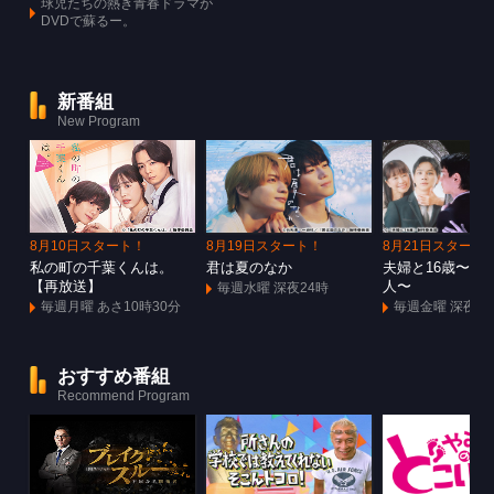
球児たちの熱き青春ドラマが
DVDで蘇るー。
新番組
New Program
8月10日スタート！
8月19日スタート！
8月21日スタート
私の町の千葉くんは。
君は夏のなか
夫婦と16歳〜狂
【再放送】
人〜
毎週水曜 深夜24時
毎週月曜 あさ10時30分
毎週金曜 深夜1
おすすめ番組
Recommend Program