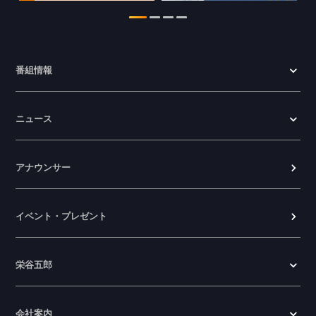
わかやま医療ナビの情報を更新しまし
た。
2026.07.24
番組情報
WTV NEWS6【ここ押し！】の情報を更
新しました。
ニュース
2026.06.23
アナウンサー
イベント・プレゼント
栄谷五郎
会社案内