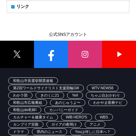
リンク
公式SNSアカウント
和歌山市長選挙開票速報
第2回ワールドサイクリスト支援競輪GIII
WTV NEWS6
わかラ部
きのくに21
Yell
ちゃぶ台おかわり
和歌山市広報番組
あのじゅうよ〜
わかやま医療ナビ
和歌山de乾杯!
カンパニーガイド
カルチャー＆健康タイム
WIB HERO'S
WBS
カンブリア宮殿
ガイアの夜明け
アニメ
ドラマ
県内のニュース
Youは何しに日本へ？