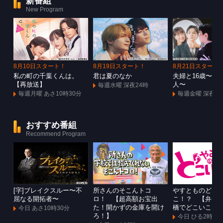
新番組
New Program
8月10日スタート！
8月19日スタート！
8月21日スタート
私の町の千葉くんは。
君は夏のなか
夫婦と16歳〜狂
【再放送】
人〜
毎週水曜 深夜24時
毎週月曜 あさ10時30分
毎週金曜 深夜1
おすすめ番組
Recommend Program
[字]ブレイクスルー〜不
所さんのそこんトコ
やすとものどこ
屈なる開拓者〜
ロ！ 【超高額お宝出
こ！？ 【弁天
た！開かずの金庫を開け
橋でどこいこ！
今日 あさ10時30分
ろ！】
今日 ひる2時