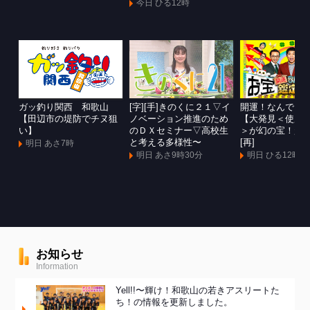
今日 ひる12時
ガッ釣り関西 和歌山
[字][手]きのくに２１▽イ
開運！なんでも
【田辺市の堤防でチヌ狙
ノベーション推進のため
【大発見＜使用
い】
のＤＸセミナー▽高校生
＞が幻の宝！超
と考える多様性〜
[再]
明日 あさ7時
明日 あさ9時30分
明日 ひる12時
お知らせ
Information
Yell!!〜輝け！和歌山の若きアスリートた
ち！の情報を更新しました。