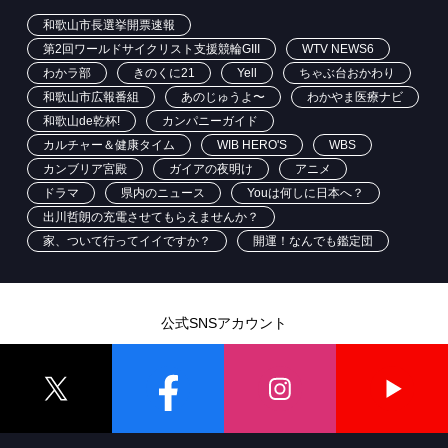
和歌山市長選挙開票速報
第2回ワールドサイクリスト支援競輪GIII
WTV NEWS6
わかラ部
きのくに21
Yell
ちゃぶ台おかわり
和歌山市広報番組
あのじゅうよ〜
わかやま医療ナビ
和歌山de乾杯!
カンパニーガイド
カルチャー＆健康タイム
WIB HERO'S
WBS
カンブリア宮殿
ガイアの夜明け
アニメ
ドラマ
県内のニュース
Youは何しに日本へ？
出川哲朗の充電させてもらえませんか？
家、ついて行ってイイですか？
開運！なんでも鑑定団
公式SNSアカウント