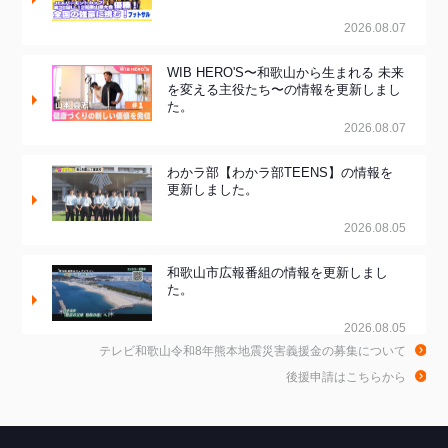
2026.08.07
WIB HERO'S〜和歌山から生まれる 未来
を変える主役たち〜の情報を更新しまし
た。
2026.08.07
わかラ部【わかラ部TEENS】の情報を
更新しました。
2026.08.05
和歌山市広報番組の情報を更新しまし
た。
2026.08.05
テレビ和歌山令和8年熊本地震災害義援金の募集について
和歌山de乾杯！の情報を更新しました。
後援申請はこちらから
2026.08.04