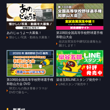
あのじゅうよ〜大募集！
第108回全国高等学校野球選手権
和歌山大会
懐かしい写真・動画を大募集！
全試合実況生中継!!試合速報をお
届けします！
第108回全国高等学校野球選手権
栄谷五郎LINEスタンプ発売中！
和歌山大会 DVD
LINEスタンプ発売中！
球児たちの熱き青春ドラマが
DVDで蘇るー。