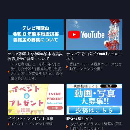
テレビ和歌山令和8年熊本地震災
テレビ和歌山公式Youtubeチャン
害義援金の募集について
ネル
テレビ和歌山は、令和8年7月に
番組コーナーや最新ニュースなど
発生した令和8年熊本地震で被災
動画コンテンツ公開!!
された方々を支援するため、義援
金を募集します。
イベント・プレゼント情報
映像投稿サイト
イベント・プレゼント情報
あなたがカメラマン！皆様の投稿
お待ちしております！