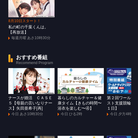
8月10日スタート！
私の町の千葉くんは。
【再放送】
毎週月曜 あさ10時30分
おすすめ番組
Recommend Program
ナースが婚活 ＣＡＳＥ
暮らしのカルチャー＆健
第２回ワールド
５【母親の言いなりナー
康タイム【きもの時間〜
スト支援競輪Ｇ
ス】矢田亜希子[再]
浴衣を楽しむ〜④】
１日】
今日 あさ10時30分
今日 ひる2時
今日 夕方4時