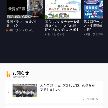
韓国ドラマ 夫婦の世
暮らしのカルチャー＆健
第２回ワールド
界 ＃9
康タイム 【きもの時
スト支援競輪Ｇ
間〜浴衣を楽しむ〜⑤】
２日】
明日 ひる12時04分
明日 ひる2時
明日 ひる3時
お知らせ
Information
わかラ部【わかラ部TEENS】の情報を
更新しました。
2026.08.05