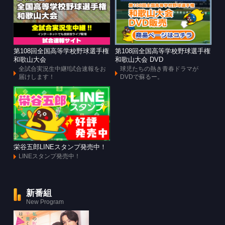
第108回全国高等学校野球選手権
第108回全国高等学校野球選手権
和歌山大会
和歌山大会 DVD
全試合実況生中継!!試合速報をお
球児たちの熱き青春ドラマが
届けします！
DVDで蘇るー。
栄谷五郎LINEスタンプ発売中！
LINEスタンプ発売中！
新番組
New Program