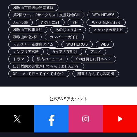
和歌山市長選挙開票速報
第2回ワールドサイクリスト支援競輪GIII
WTV NEWS6
わかラ部
きのくに21
Yell
ちゃぶ台おかわり
和歌山市広報番組
あのじゅうよ〜
わかやま医療ナビ
和歌山de乾杯!
カンパニーガイド
カルチャー＆健康タイム
WIB HERO'S
WBS
カンブリア宮殿
ガイアの夜明け
アニメ
ドラマ
県内のニュース
Youは何しに日本へ？
出川哲朗の充電させてもらえませんか？
家、ついて行ってイイですか？
開運！なんでも鑑定団
公式SNSアカウント