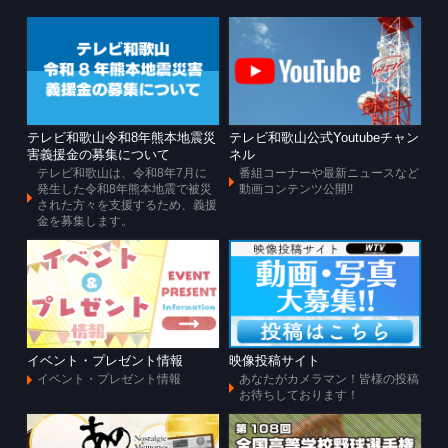
テレビ和歌山令和8年熊本地震災
テレビ和歌山公式Youtubeチャン
害義援金の募集について
ネル
テレビ和歌山は、令和8年7月に
番組コーナーや最新ニュースなど
発生した令和8年熊本地震で被災
動画コンテンツ公開!!
された方々を支援するため、義援
金を募集します。
イベント・プレゼント情報
映像投稿サイト
イベント・プレゼント情報
あなたがカメラマン！皆様の投稿
お待ちしております！