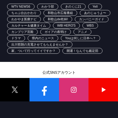
WTV NEWS6
わかラ部
きのくに21
Yell
ちゃぶ台おかわり
和歌山市広報番組
あのじゅうよ〜
わかやま医療ナビ
和歌山de乾杯!
カンパニーガイド
カルチャー＆健康タイム
WIB HERO'S
WBS
カンブリア宮殿
ガイアの夜明け
アニメ
ドラマ
県内のニュース
Youは何しに日本へ？
出川哲朗の充電させてもらえませんか？
家、ついて行ってイイですか？
開運！なんでも鑑定団
公式SNSアカウント