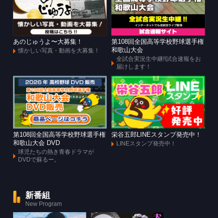
あのじゅうよ〜大募集！
第108回全国高等学校野球選手権
和歌山大会
懐かしい写真・動画を大募集！
全試合実況生中継!!試合速報をお
届けします！
第108回全国高等学校野球選手権
栄谷五郎LINEスタンプ発売中！
和歌山大会 DVD
LINEスタンプ発売中！
球児たちの熱き青春ドラマが
DVDで蘇るー。
新番組
New Program