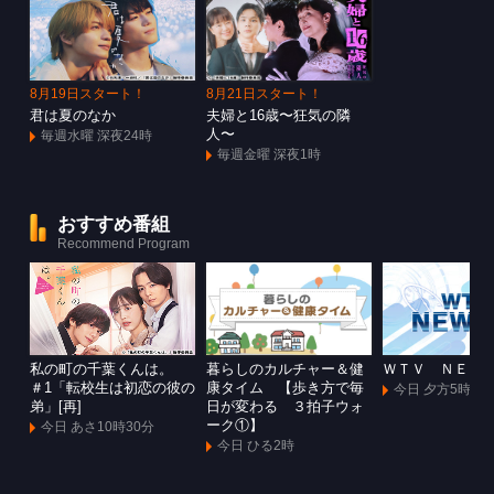
8月19日スタート！
8月21日スタート！
君は夏のなか
夫婦と16歳〜狂気の隣
人〜
毎週水曜 深夜24時
毎週金曜 深夜1時
おすすめ番組
Recommend Program
私の町の千葉くんは。
暮らしのカルチャー＆健
ＷＴＶ ＮＥＷ
＃1「転校生は初恋の彼の
康タイム 【歩き方で毎
今日 夕方5時55
弟」[再]
日が変わる ３拍子ウォ
ーク①】
今日 あさ10時30分
今日 ひる2時