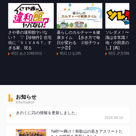
さや香の違和館ヤバな
暮らしのカルチャー＆健
ソレダメ！〜あ
い？ ▽【珍物件】住宅
康タイム 【歩き方で毎
識は非常識！？
街に「ＶＩＶＡＮＴ」す
日が変わる ３拍子ウォ
地・小田原のマ
ぎる家、現る
ーク②】
し】[再]
明日 あさ10時30分
明日 ひる2時
明日 夕方5時
お知らせ
Information
きのくに21の情報を更新しました。
2026.08.10
Yell!!〜輝け！和歌山の若きアスリートた