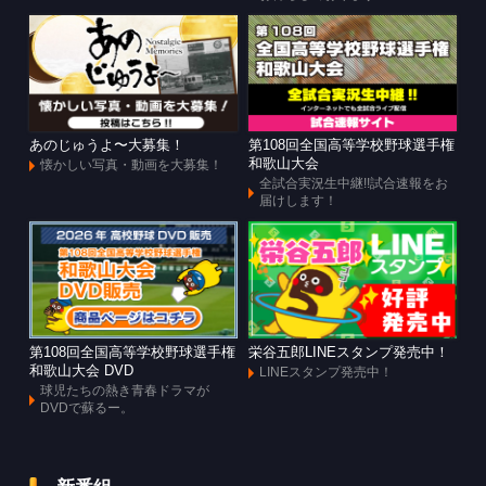
あのじゅうよ〜大募集！
第108回全国高等学校野球選手権
和歌山大会
懐かしい写真・動画を大募集！
全試合実況生中継!!試合速報をお
届けします！
第108回全国高等学校野球選手権
栄谷五郎LINEスタンプ発売中！
和歌山大会 DVD
LINEスタンプ発売中！
球児たちの熱き青春ドラマが
DVDで蘇るー。