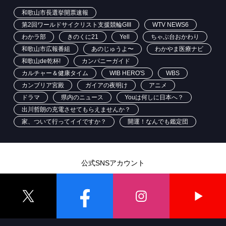
和歌山市長選挙開票速報
第2回ワールドサイクリスト支援競輪GIII
WTV NEWS6
わかラ部
きのくに21
Yell
ちゃぶ台おかわり
和歌山市広報番組
あのじゅうよ〜
わかやま医療ナビ
和歌山de乾杯!
カンパニーガイド
カルチャー＆健康タイム
WIB HERO'S
WBS
カンブリア宮殿
ガイアの夜明け
アニメ
ドラマ
県内のニュース
Youは何しに日本へ？
出川哲朗の充電させてもらえませんか？
家、ついて行ってイイですか？
開運！なんでも鑑定団
公式SNSアカウント