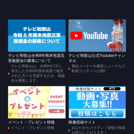
テレビ和歌山令和8年熊本地震災
テレビ和歌山公式Youtubeチャン
害義援金の募集について
ネル
テレビ和歌山は、令和8年7月に
番組コーナーや最新ニュースなど
発生した令和8年熊本地震で被災
動画コンテンツ公開!!
された方々を支援するため、義援
金を募集します。
イベント・プレゼント情報
映像投稿サイト
イベント・プレゼント情報
あなたがカメラマン！皆様の投稿
お待ちしております！