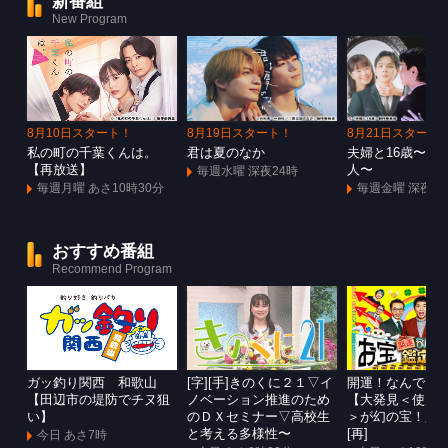
新番組
New Program
8月10日スタート！
8月19日スタート！
8月21日スタート
私の町の千葉くんは。
君は夏のなか
夫婦と16歳〜狂
【再放送】
人〜
毎週水曜 深夜24時
毎週月曜 あさ10時30分
毎週金曜 深夜1
おすすめ番組
Recommend Program
ガッ釣り関西 和歌山
[字][手]きのくに２１▽イ
開運！なんでも
【田辺市の堤防でチヌ狙
ノベーション推進のため
【大発見＜使用
い】
のＤＸセミナー▽高校生
＞が幻の宝！超
と考える多様性〜
[再]
今日 あさ7時