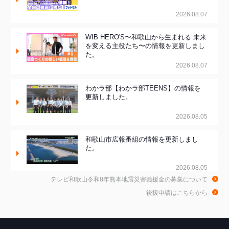
2026.08.07
WIB HERO'S〜和歌山から生まれる 未来
を変える主役たち〜の情報を更新しまし
た。
2026.08.07
わかラ部【わかラ部TEENS】の情報を
更新しました。
2026.08.05
和歌山市広報番組の情報を更新しまし
た。
2026.08.05
テレビ和歌山令和8年熊本地震災害義援金の募集について
和歌山de乾杯！の情報を更新しました。
後援申請はこちらから
2026.08.04