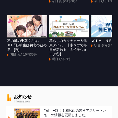
今日 あさ9時30分
今日 ひる12時
私の町の千葉くんは。
暮らしのカルチャー＆健
ＷＴＶ ＮＥＷ
＃1「転校生は初恋の彼の
康タイム 【歩き方で毎
明日 夕方5時55
弟」[再]
日が変わる ３拍子ウォ
ーク①】
明日 あさ10時30分
明日 ひる2時
お知らせ
Information
Yell!!〜輝け！和歌山の若きアスリートた
ち！の情報を更新しました。